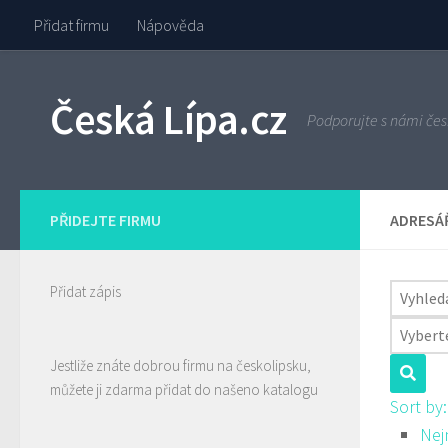
Přidat firmu
Nápověda
Skip to content
Česká Lípa.cz
Podporujte s námi čes
PŘIDEJTE FIRMU
ADRESÁŘ
Přidat zápis
Jestliže znáte dobrou firmu na českolipsku,
můžete ji zdarma přidat do našeno katalogu
Sort by
Nej