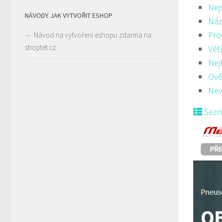
Nej
NÁVODY JAK VYTVOŘIT ESHOP
Náz
Pro
Návod na vytvoření eshopu zdarma na
shoptet.cz
Vět
Nej
Ově
Nev
Sez