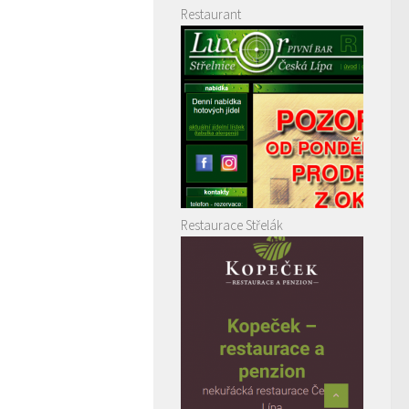
Restaurant
Restaurace Střelák