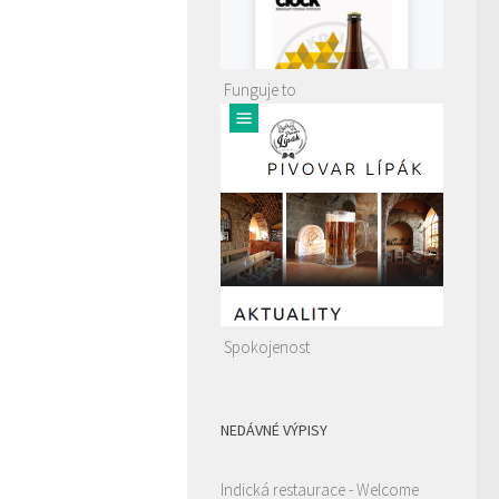
Funguje to
Spokojenost
NEDÁVNÉ VÝPISY
Indická restaurace - Welcome