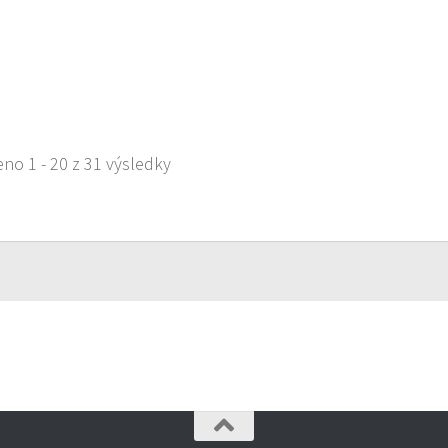
 na busu
aurace
peova 2723, Česká Lípa, Česko
no 1 - 20 z 31 výsledky
684917
737684917
 s objednávkou či nabídkou
s sebou a rozvoz