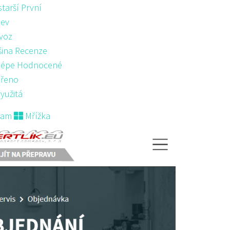
starší První
ev
voz
šina Recenze
lépe Hodnocené
řeno
yužitá
nam
Mřížka