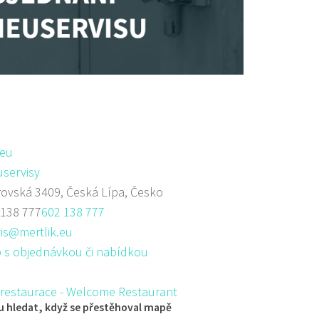
.eu
servisy
ovská 3409, Česká Lípa, Česko
 138 777
602 138 777
is@mertlik.eu
 s objednávkou či nabídkou
 restaurace - Welcome Restaurant
 hledat, když se přestěhoval mapě
aurace