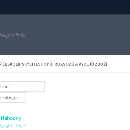
kolipské firmy
 ČESKOLIPSKÝCH ESHOPŮ, ROZVOZŮ A VÝDEJŮ ZBOŽÍ
:
Náhodný
novější První