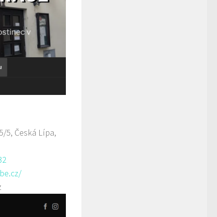
/5, Česká Lípa,
32
be.cz/
z