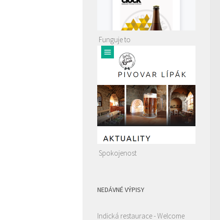
Funguje to
Spokojenost
NEDÁVNÉ VÝPISY
Indická restaurace - Welcome