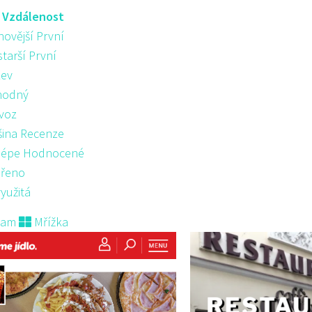
:
Vzdálenost
novější První
starší První
ev
hodný
voz
šina Recenze
lépe Hodnocené
řeno
yužitá
nam
Mřížka