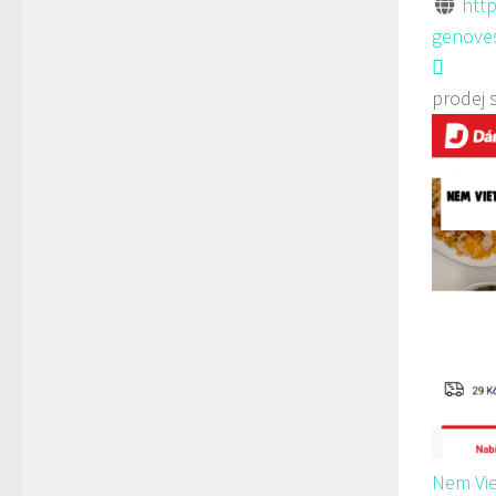
http
genoves
prodej 
Nem Vie