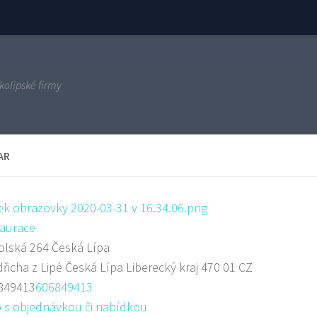
kolipské firmy
AR
aurace
lská 264 Česká Lípa
dřicha z Lipé
Česká Lípa
Liberecký kraj
470 01
CZ
849413
606849413
 s objednávkou či nabídkou