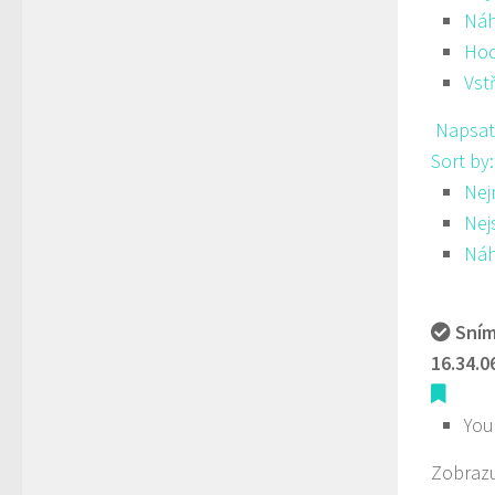
Ná
Hod
Vst
Napsat
Sort by
Nej
Nej
Ná
Sním
16.34.0
You
Zobrazu