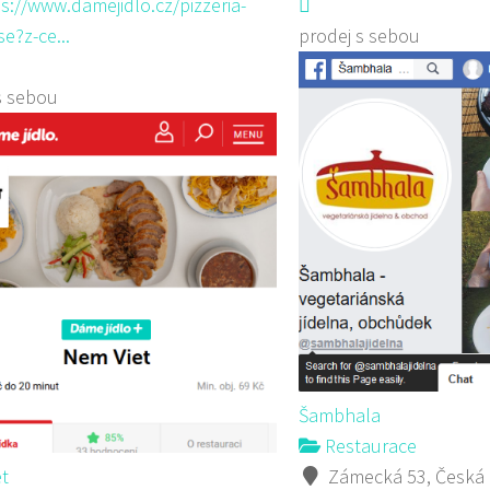
s://www.damejidlo.cz/pizzeria-
e?z-ce...
prodej s sebou
s sebou
Šambhala
Restaurace
t
Zámecká 53, Česká 