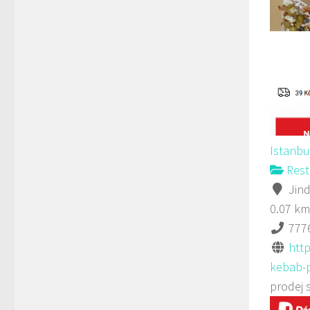
Istanbu
Rest
Jind
0.07 km
777
http
kebab-p
prodej 