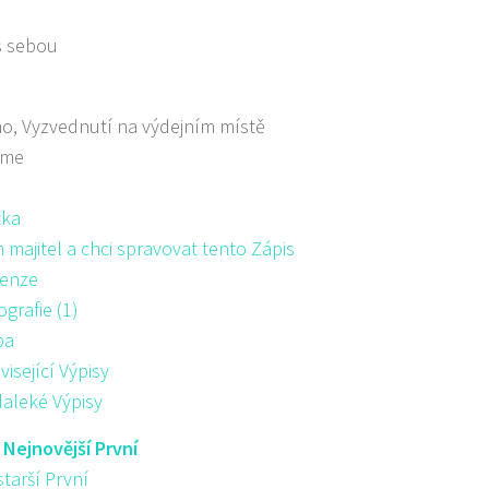
s sebou
o, Vyzvednutí na výdejním místě
áme
žka
majitel a chci spravovat tento Zápis
enze
ografie (1)
pa
visející Výpisy
aleké Výpisy
:
Nejnovější První
starší První