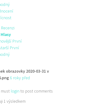
hodný
nocení
řícnost
 Recenzi
:
Hlasy
novější První
starší První
hodný
ek obrazovky 2020-03-31 v
6.png
6 roky před
 must
login
to post comments
ji 1 výsledkem