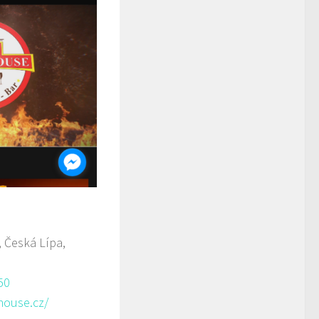
, Česká Lípa,
50
house.cz/