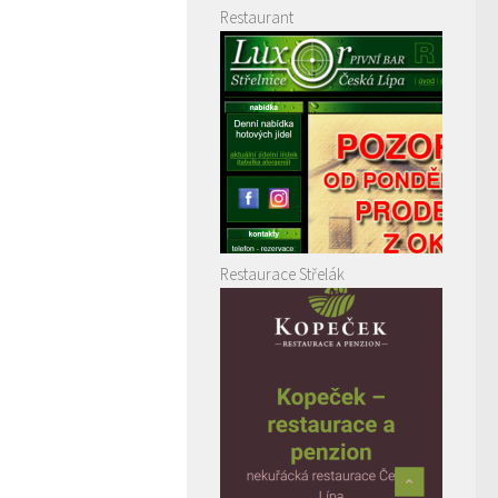
Restaurant
Restaurace Střelák