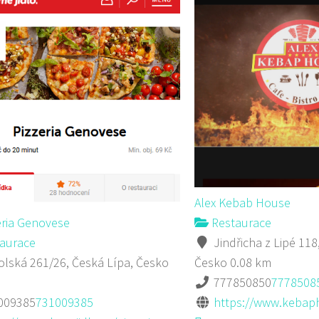
Alex Kebab House
eria Genovese
Restaurace
aurace
Jindřicha z Lipé 118
lská 261/26, Česká Lípa, Česko
Česko
0.08 km
777850850
7778508
009385
731009385
https://www.kebap