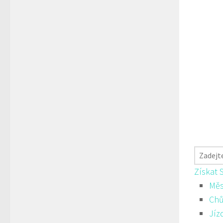
Získat 
Měs
Ch
Jíz