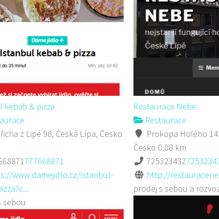
l kebab & pizza
Restaurace Nebe
aurace
Restaurace
řicha z Lipé 98, Česká Lípa, Česko
Prokopa Holého 145
Česko
0.08 km
668871
777668871
725323432
7253234
s://www.damejidlo.cz/istanbul-
http://restauracene
izza?c...
prodej s sebou a rozvo
s sebou