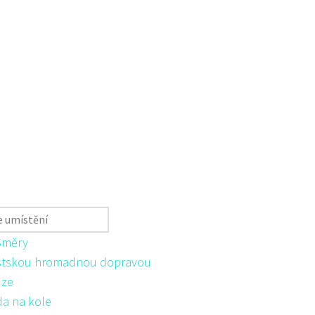
Směry
tskou hromadnou dopravou
ůze
da na kole