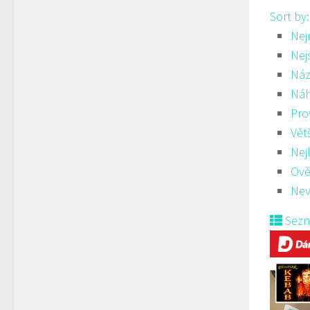
Sort by
Nej
Nej
Náz
Ná
Pro
Vět
Nej
Ově
Nev
Sez