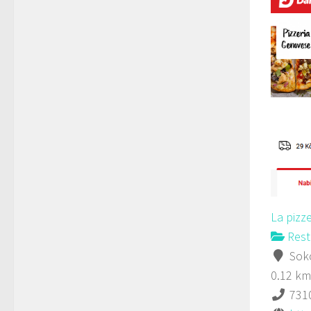
La pizz
Rest
Soko
0.12 km
731