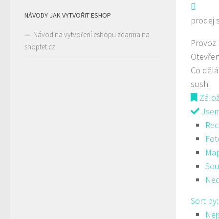
NÁVODY JAK VYTVOŘIT ESHOP
prodej 
Návod na vytvoření eshopu zdarma na
Provoz
shoptet.cz
Otevřen
Co děl
sushi
Zálo
Jsem 
Rec
Fot
Ma
Sou
Ned
Sort by
Nej