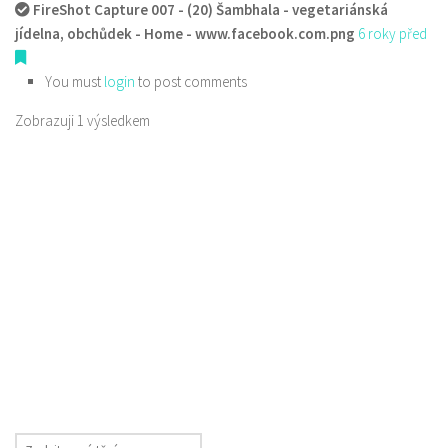
FireShot Capture 007 - (20) Šambhala - vegetariánská
jídelna, obchůdek - Home - www.facebook.com.png
6 roky před
You must
login
to post comments
Zobrazuji 1 výsledkem