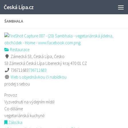
Česká Lípa.cz
Skip to content
ŠAMBHALA
Restaurace
Zámecká 53, Česká Lípa, Česko
53 Zámecká
Česká Lípa
Liberecký kraj
470 01
CZ
736711683
736711683
Web s objednávkou či nabídkou
prodej s sebou
Provoz
Vyzvednutí na výdejním místě
Co děláme
vegetariánská kuchyně
Záložka