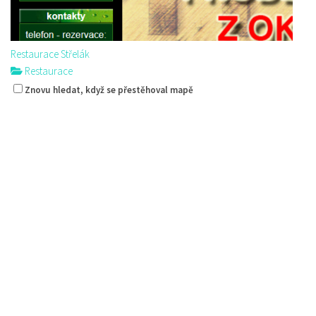
Restaurace Střelák
Restaurace
Roháče z Dubé 494, Česká Lípa, Česko
Znovu hledat, když se přestěhoval mapě
775434040
775434040
Web s objednávkou či nabídkou