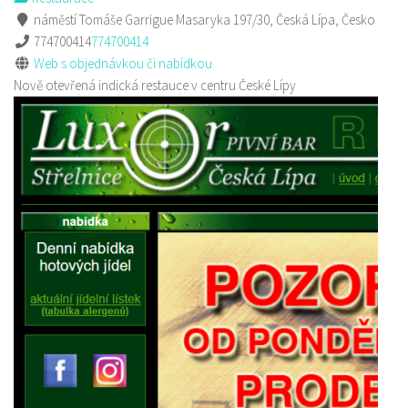
náměstí Tomáše Garrigue Masaryka 197/30, Česká Lípa, Česko
774700414
774700414
Web s objednávkou či nabídkou
Nově otevřená indická restauce v centru České Lípy