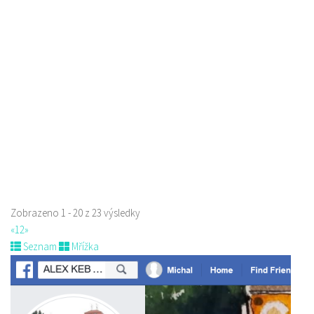
Kopeček - restaurace a penzion
Restaurace
5. Května 1403/72, Česká Lípa, Česko
775 518 303
775 518 303
Web s objednávkou či nabídkou
Zobrazeno 1 - 20 z 23 výsledky
«
1
2
»
Seznam
Mřížka