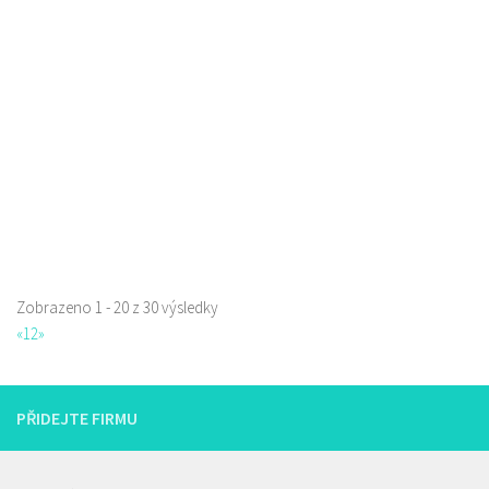
Jindřicha z Lipé 98, Česká Lípa, Česko
0.12 km
777668871
777668871
Web s objednávkou či nabídkou
prodej s sebou
Zobrazeno 1 - 20 z 30 výsledky
«
1
2
»
PŘIDEJTE FIRMU
Istanbul kebab
Restaurace
Borská 3218, Česká Lípa, Česko