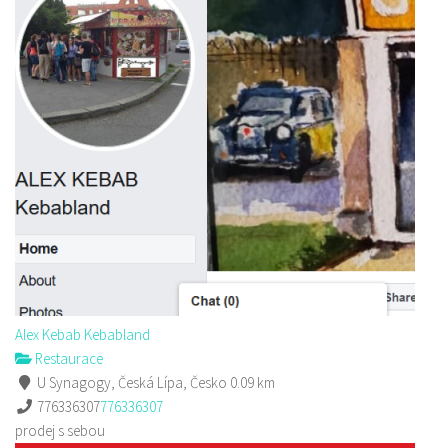
Nem Viet
Restaurace
Hrnčířská 2964, Česká Lípa, Česko
Web s objednávkou či nabídkou
Alex Kebab Kebabland
Restaurace
U Synagogy, Česká Lípa, Česko
0.09 km
776336307
776336307
prodej s sebou