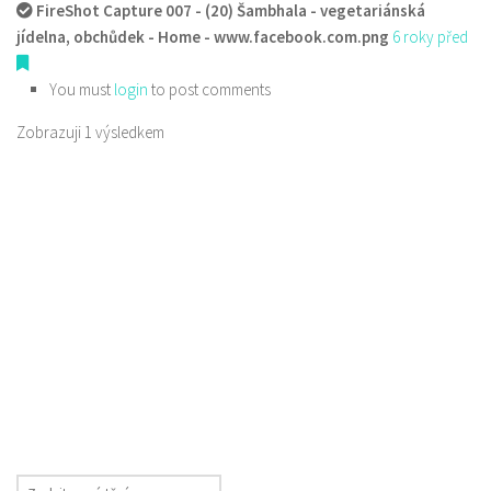
FireShot Capture 007 - (20) Šambhala - vegetariánská
jídelna, obchůdek - Home - www.facebook.com.png
6 roky před
You must
login
to post comments
Zobrazuji 1 výsledkem