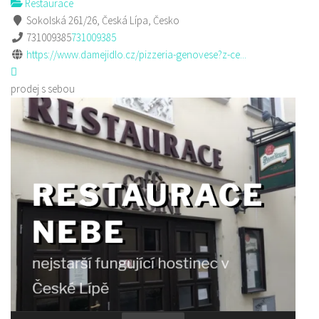
Restaurace
Sokolská 261/26, Česká Lípa, Česko
731009385
731009385
https://www.damejidlo.cz/pizzeria-genovese?z-ce...
prodej s sebou