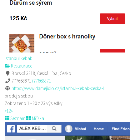
Istanbul kebab
Restaurace
Borská 3218, Česká Lípa, Česko
777668871
777668871
https://www.damejidlo.cz/istanbul-kebab-ceska-l...
prodej s sebou
Zobrazeno 1 - 20 z 23 výsledky
«
1
2
»
Seznam
Mřížka