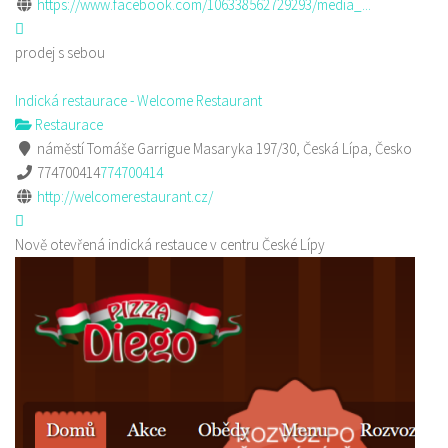
https://www.facebook.com/106338562729293/media_...
prodej s sebou
Indická restaurace - Welcome Restaurant
Restaurace
náměstí Tomáše Garrigue Masaryka 197/30, Česká Lípa, Česko
774700414
774700414
http://welcomerestaurant.cz/
Nově otevřená indická restauce v centru České Lípy