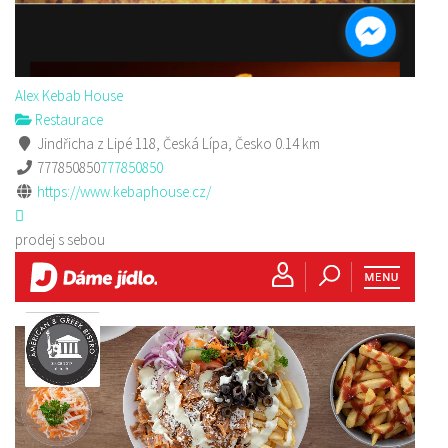
Alex Kebab House
Restaurace
Jindřicha z Lipé 118, Česká Lípa, Česko
0.14 km
777850850
777850850
https://www.kebaphouse.cz/
prodej s sebou