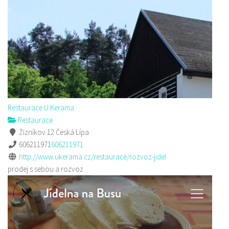
Restaurace U Kerama
Restaurace
Žizníkov 12 Česká Lípa
606211971
606211971
http://www.ukerama.cz/restaurace/rozvoz-jidel
prodej s sebou a rozvoz