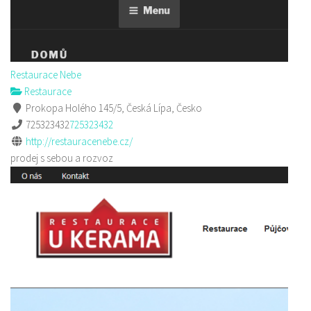
Restaurace Nebe
Restaurace
Prokopa Holého 145/5, Česká Lípa, Česko
725323432
725323432
http://restauracenebe.cz/
prodej s sebou a rozvoz