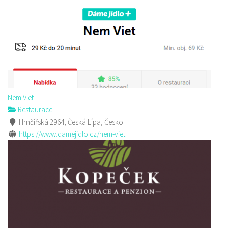
Nem Viet
Restaurace
Hrnčířská 2964, Česká Lípa, Česko
https://www.damejidlo.cz/nem-viet