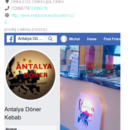
Česká 2725, Česká Lípa, Česko
723066779
723066779
http://www.restauraceautosalon.cz/
prodej s sebou a rozvoz