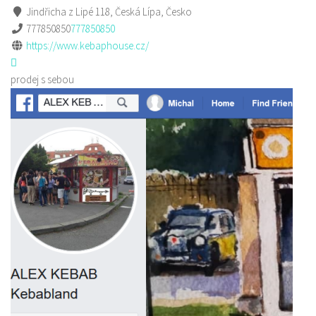
Jindřicha z Lipé 118, Česká Lípa, Česko
777850850
777850850
https://www.kebaphouse.cz/
prodej s sebou