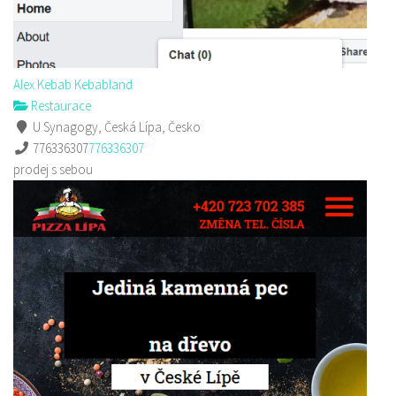
Alex Kebab Kebabland
Restaurace
U Synagogy, Česká Lípa, Česko
776336307
776336307
prodej s sebou