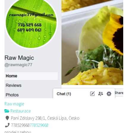
Raw magie
Restaurace
Paní Zdislavy 298/1, Česká Lípa, Česko
778529668
778529668
prodej s sebou