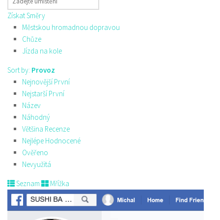
Získat Směry
Městskou hromadnou dopravou
Chůze
Jízda na kole
Sort by:
Provoz
Nejnovější První
Nejstarší První
Název
Náhodný
Většina Recenze
Nejlépe Hodnocené
Ověřeno
Nevyužitá
Seznam
Mřížka