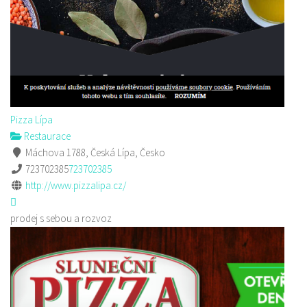
Pizza Lípa
Restaurace
Máchova 1788, Česká Lípa, Česko
723702385
723702385
http://www.pizzalipa.cz/
prodej s sebou a rozvoz