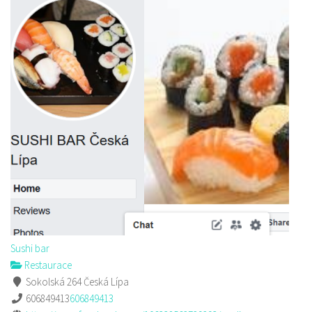
Sushi bar
Restaurace
Sokolská 264 Česká Lípa
606849413
606849413