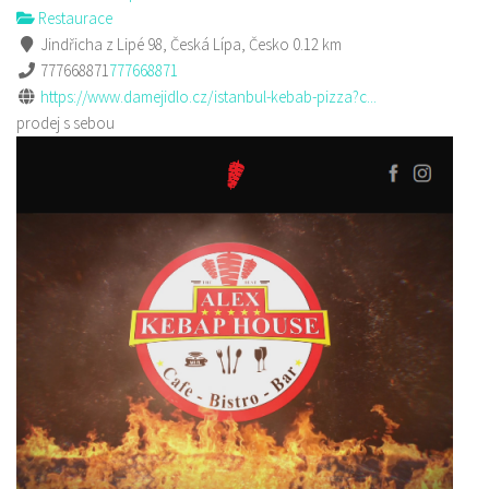
Restaurace
Jindřicha z Lipé 98, Česká Lípa, Česko
0.12 km
777668871
777668871
https://www.damejidlo.cz/istanbul-kebab-pizza?c...
prodej s sebou