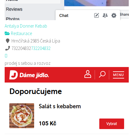
Antalya Donner Kebab
Restaurace
Hrnčířská 2985 Česká Lípa
732204832
732204832
prodej s sebou a rozvoz