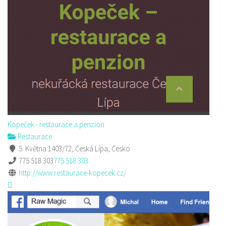
Kopeček - restaurace a penzion
Restaurace
5. Května 1403/72, Česká Lípa, Česko
775 518 303
775 518 303
http://www.restaurace-kopecek.cz/