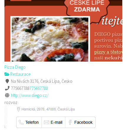
Pizza Diego
Restaurace
Na Nivách 3176, Česká Lípa, Česko
775667788
775667788
http://www.diego.cz/
rozvoz