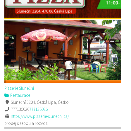
Pizzerie Sluneční
Restaurace
Sluneční 3204, Česká Lípa, Česko
777135026
777135026
https://www.pizzerie-slunecni.cz/
prodej s sebou a rozvoz