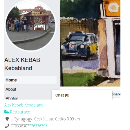
Alex Kebab Kebabland
Restaurace
U Synagogy, Česká Lípa, Česko
0.09 km
776336307
776336307