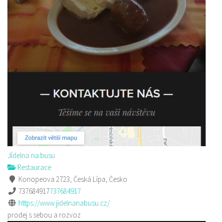
Jídelna na busu
Restaurace
Konopeova 2723, Česká Lípa, Česko
737684917
737684917
https://www.jidelnanabusu.cz/
prodej s sebou a rozvoz