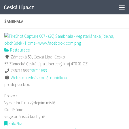
Česká Lípa.cz
Skip to content
ŠAMBHALA
Restaurace
Zámecká 53, Česká Lípa, Česko
53 Zámecká
Česká Lípa
Liberecký kraj
470 01
CZ
736711683
736711683
Web s objednávkou či nabídkou
prodej s sebou
Provoz
Vyzvednutí na výdejním místě
Co děláme
vegetariánská kuchyně
Záložka