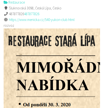
Restaurace
Šluknovská 3098, Česká Lípa, Česko
487877826
487877826
https://www.menicka.cz/540-yukon-club.html
rozvoz