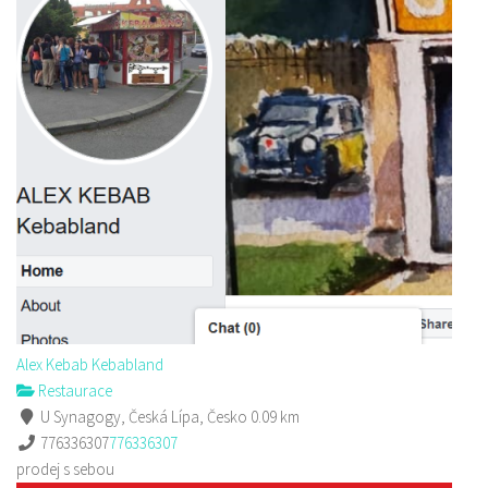
Pizza Diego
Restaurace
Na Nivách 3176, Česká Lípa, Česko
775667788
775667788
Web s objednávkou či nabídkou
rozvoz
Alex Kebab Kebabland
Restaurace
U Synagogy, Česká Lípa, Česko
0.09 km
776336307
776336307
prodej s sebou