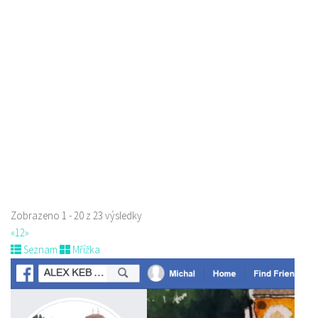
Restaurace
Sokolská 264 Česká Lípa
606849413
606849413
Web s objednávkou či nabídkou
prodej s sebou
Zobrazeno 1 - 20 z 23 výsledky
«
1
2
»
Seznam
Mřížka