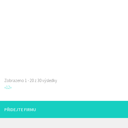
Jindřicha z Lipé 98, Česká Lípa, Česko
0.12 km
777668871
777668871
Web s objednávkou či nabídkou
prodej s sebou
Zobrazeno 1 - 20 z 30 výsledky
Restaurace Nebe
«
1
2
»
Restaurace
Prokopa Holého 145/5, Česká Lípa, Česko
725323432
725323432
PŘIDEJTE FIRMU
Web s objednávkou či nabídkou
prodej s sebou a rozvoz