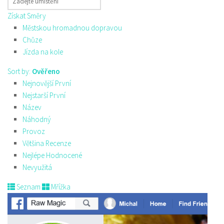
Získat Směry
Městskou hromadnou dopravou
Chůze
Jízda na kole
Sort by:
Ověřeno
Nejnovější První
Nejstarší První
Název
Náhodný
Provoz
Většina Recenze
Nejlépe Hodnocené
Nevyužitá
Seznam
Mřížka