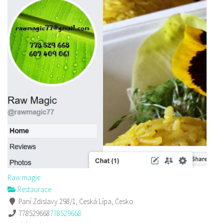
Raw magie
Restaurace
Paní Zdislavy 298/1, Česká Lípa, Česko
778529668
778529668