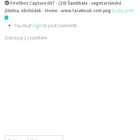
FireShot Capture 007 - (20) Šambhala - vegetariánská
jídelna, obchůdek - Home - www.facebook.com.png
6 roky před
You must
login
to post comments
Zobrazuji 1 výsledkem