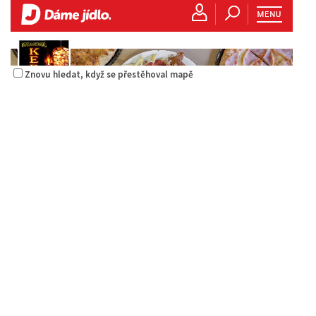
Znovu hledat, když se přestěhoval mapě
La pizzeria Genovese
Restaurace
Sokolská 261/26, Česká Lípa, Česko
731009385
731009385
Web s objednávkou či nabídkou
prodej s sebou
Istanbul kebab & pizza
Restaurace