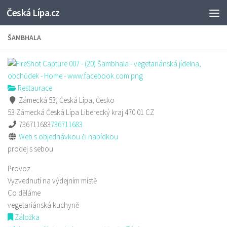
Česká Lípa.cz
Skip to content
ŠAMBHALA
Restaurace
Zámecká 53, Česká Lípa, Česko
53 Zámecká
Česká Lípa
Liberecký kraj
470 01
CZ
736711683
736711683
Web s objednávkou či nabídkou
prodej s sebou
Provoz
Vyzvednutí na výdejním místě
Co děláme
vegetariánská kuchyně
Záložka