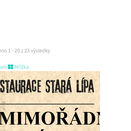
 s objednávkou či nabídkou
s sebou a rozvoz
no 1 - 20 z 23 výsledky
nam
Mřížka