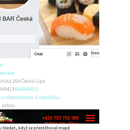
ar
aurace
lská 264 Česká Lípa
849413
606849413
 s objednávkou či nabídkou
s sebou
 hledat, když se přestěhoval mapě