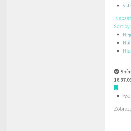
Vst
Napsat
Sort by
Nej
Ná
Hla
Sním
16.37.0
You
Zobrazu