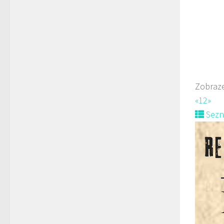
Web
prodej 
Zobraze
«
1
2
»
Sez