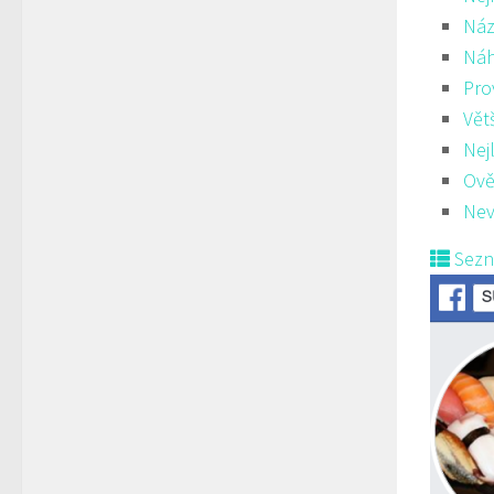
Náz
Ná
Pro
Vět
Nej
Ově
Nev
Sez