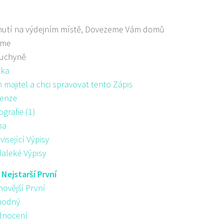
nutí na výdejním místě, Dovezeme Vám domů
áme
kuchyně
žka
majitel a chci spravovat tento Zápis
enze
ografie (1)
pa
visející Výpisy
aleké Výpisy
:
Nejstarší První
novější První
hodný
nocení