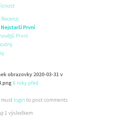
řícnost
 Recenzi
:
Nejstarší První
novější První
hodný
sy
ek obrazovky 2020-03-31 v
3.png
6 roky před
 must
login
to post comments
ji 1 výsledkem