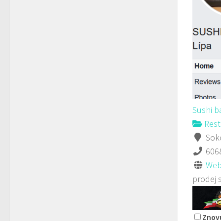
Sushi b
Rest
Soko
606
Web
prodej 
Znovu