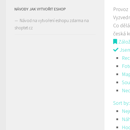
Provoz
NÁVODY JAK VYTVOŘIT ESHOP
Vyzved
Návod na vytvoření eshopu zdarma na
Co děl
shoptet.cz
česká 
Zálo
Jsem 
Rec
Fot
Ma
Sou
Ned
Sort by
Nej
Ná
Hod