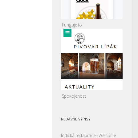
Funguje to
Spokojenost
NEDÁVNÉ VÝPISY
Indická restaurace - Welcome