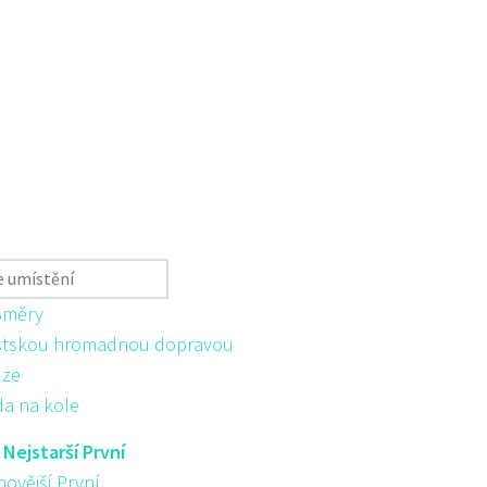
Směry
tskou hromadnou dopravou
ůze
da na kole
:
Nejstarší První
novější První