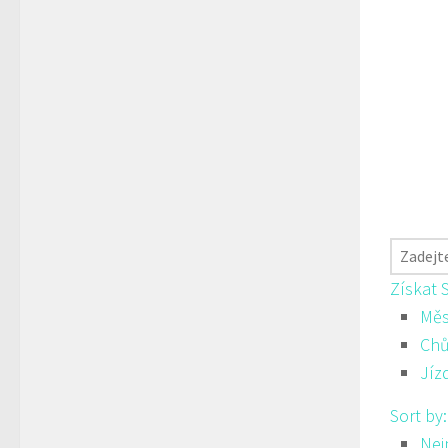
Získat 
Měs
Ch
Jíz
Sort by
Nej