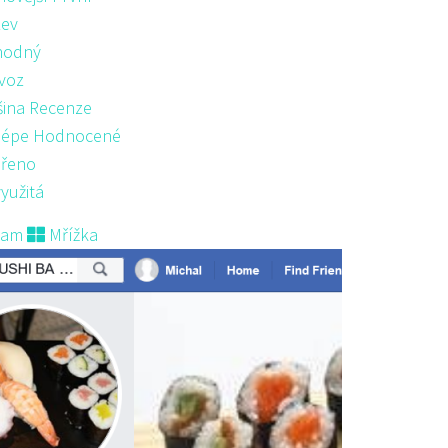
ev
hodný
voz
šina Recenze
lépe Hodnocené
řeno
yužitá
nam
Mřížka