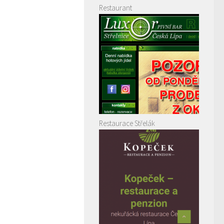
Restaurant
Restaurace Střelák