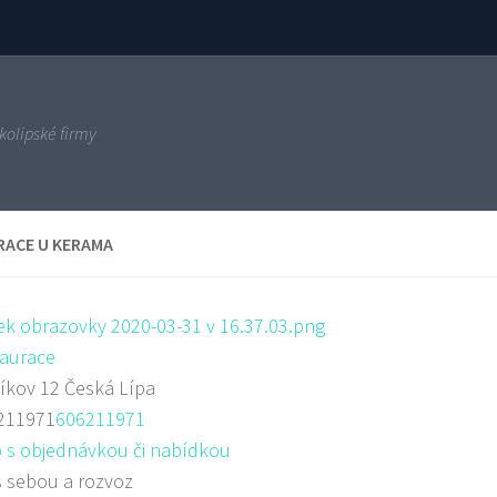
kolipské firmy
RACE U KERAMA
aurace
íkov 12 Česká Lípa
211971
606211971
 s objednávkou či nabídkou
s sebou a rozvoz