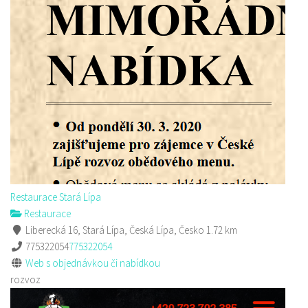
Sushi bar
Restaurace
Sokolská 264 Česká Lípa
606849413
606849413
Web s objednávkou či nabídkou
prodej s sebou
Restaurace Stará Lípa
Restaurace
Liberecká 16, Stará Lípa, Česká Lípa, Česko
1.72 km
775322054
775322054
Web s objednávkou či nabídkou
rozvoz