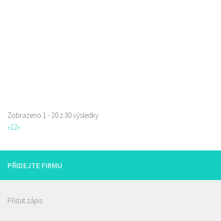
723702385
723702385
Web s objednávkou či nabídkou
prodej s sebou a rozvoz
Zobrazeno 1 - 20 z 30 výsledky
La pizzeria Genovese
«
1
2
»
Restaurace
Sokolská 261/26, Česká Lípa, Česko
731009385
731009385
PŘIDEJTE FIRMU
Web s objednávkou či nabídkou
prodej s sebou
Přidat zápis