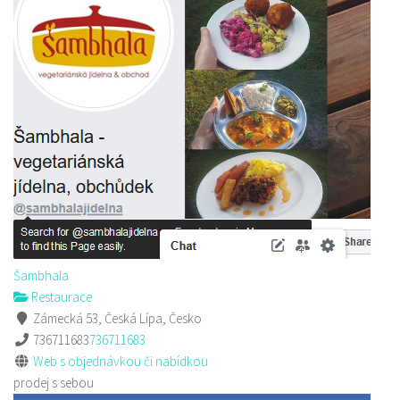
Šambhala
Restaurace
Zámecká 53, Česká Lípa, Česko
736711683
736711683
Web s objednávkou či nabídkou
prodej s sebou