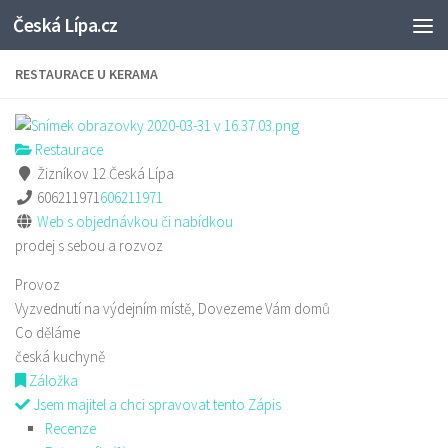
Česká Lípa.cz
Skip to content
RESTAURACE U KERAMA
Restaurace
Žizníkov 12 Česká Lípa
606211971
606211971
Web s objednávkou či nabídkou
prodej s sebou a rozvoz
Provoz
Vyzvednutí na výdejním místě, Dovezeme Vám domů
Co děláme
česká kuchyně
Záložka
Jsem majitel a chci spravovat tento Zápis
Recenze