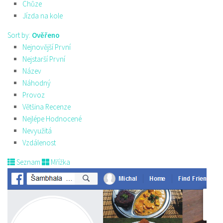
Chůze
Jízda na kole
Sort by:
Ověřeno
Nejnovější První
Nejstarší První
Název
Náhodný
Provoz
Většina Recenze
Nejlépe Hodnocené
Nevyužitá
Vzdálenost
Seznam
Mřížka