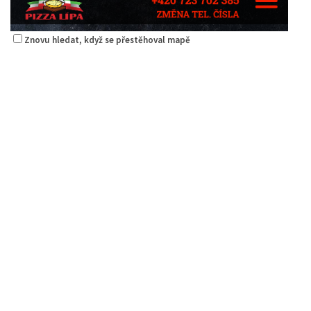
Znovu hledat, když se přestěhoval mapě
Pizza Diego
Restaurace
Na Nivách 3176, Česká Lípa, Česko
775667788
775667788
Web s objednávkou či nabídkou
rozvoz
Pizza Lípa
Restaurace
Máchova 1788, Česká Lípa, Česko
2.29 km