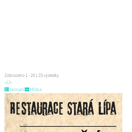
Paní Zdislavy 298/1, Česká Lípa, Česko
778529668
778529668
prodej s sebou
Zobrazeno 1 - 20 z 23 výsledky
«
1
2
»
Seznam
Mřížka