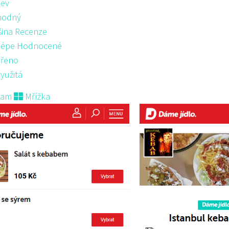
ev
hodný
šina Recenze
lépe Hodnocené
řeno
yužitá
nam
Mřížka