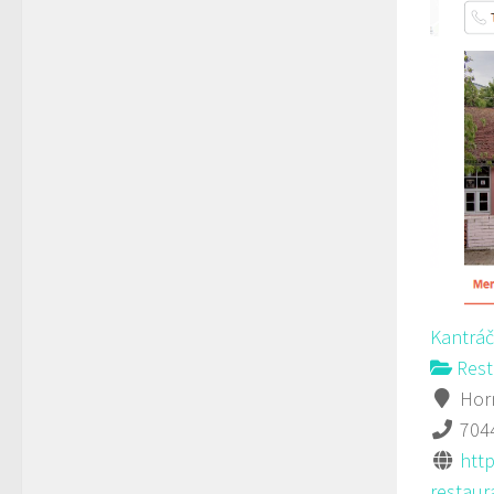
Kantráč
Rest
Horn
704
htt
restaura