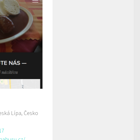
ská Lípa, Česko
17
anabusu.cz/