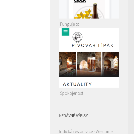
Funguje to
Spokojenost
NEDÁVNÉ VÝPISY
Indická restaurace - Welcome