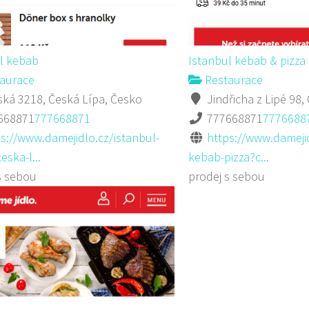
l kebab
Istanbul kebab & pizza
aurace
Restaurace
ká 3218, Česká Lípa, Česko
Jindřicha z Lipé 98,
668871
777668871
777668871
7776688
s://www.damejidlo.cz/istanbul-
https://www.damejid
eska-l...
kebab-pizza?c...
s sebou
prodej s sebou