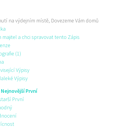
nutí na výdejním místě, Dovezeme Vám domů
žka
majitel a chci spravovat tento Zápis
enze
ografie (1)
pa
visející Výpisy
aleké Výpisy
:
Nejnovější První
starší První
hodný
nocení
řícnost