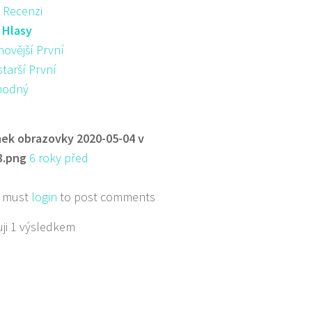
 Recenzi
:
Hlasy
novější První
starší První
hodný
ek obrazovky 2020-05-04 v
8.png
6 roky před
 must
login
to post comments
ji 1 výsledkem