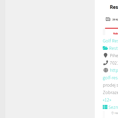
Golf Re
Rest
Pihe
702
http
golf-res
prodej 
Zobraze
«
1
2
»
Sez