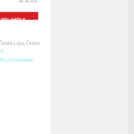
 Česká Lípa, Česko
71
lo.cz/istanbul-