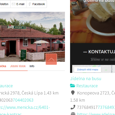
Jídelna na busu
aurace
Restaurace
ická 2978, Česká Lípa
1.43 km
Konopeova 2723, Če
402063
704402063
1.58 km
ps://www.menicka.cz/6401-
737684917
7376849
ce-kantrac....
https://www.jideln