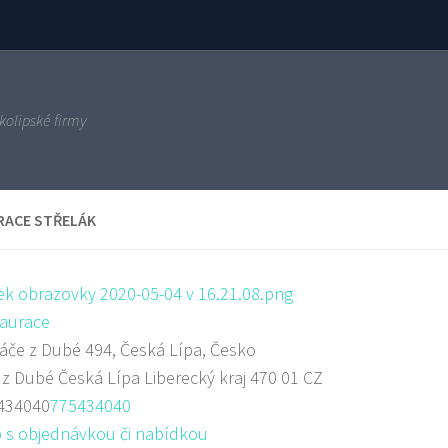
kolipské firmy
RACE STŘELÁK
aurace
če z Dubé 494, Česká Lípa, Česko
 z Dubé
Česká Lípa
Liberecký kraj
470 01
CZ
434040
775434040
 s objednávkou či nabídkou