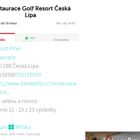
sort Pihel
aurace
l 280 Česká Lípa
150500
702150500
s://www.damejidlo.cz/restaurace-
ort...
s sebou a rozvoz
no 21 - 23 z 23 výsledky
nam
Mřížka