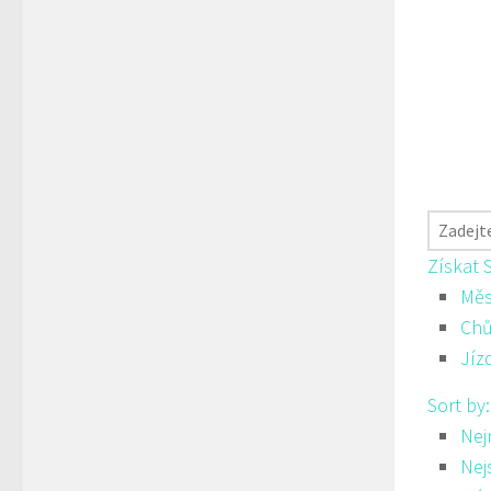
Získat 
Měs
Ch
Jíz
Sort by
Nej
Nej