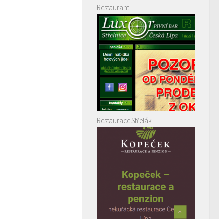
Restaurant
Restaurace Střelák