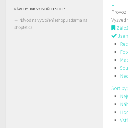
NÁVODY JAK VYTVOŘIT ESHOP
Provoz
Vyzved
Návod na vytvoření eshopu zdarma na
shoptet.cz
Zálo
Jsem 
Rec
Fot
Ma
Sou
Ned
Sort by
Nej
Ná
Hod
Vst