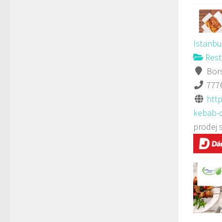
Istanbu
Rest
Bors
777
http
kebab-c
prodej 