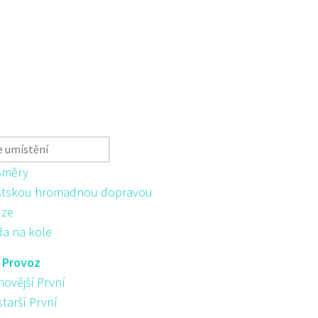
Směry
tskou hromadnou dopravou
ůze
da na kole
:
Provoz
novější První
starší První