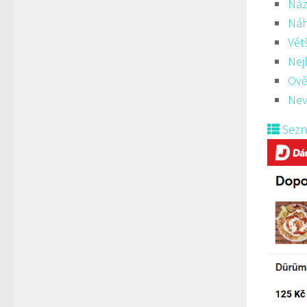
Náz
Ná
Vět
Nej
Ově
Nev
Sez