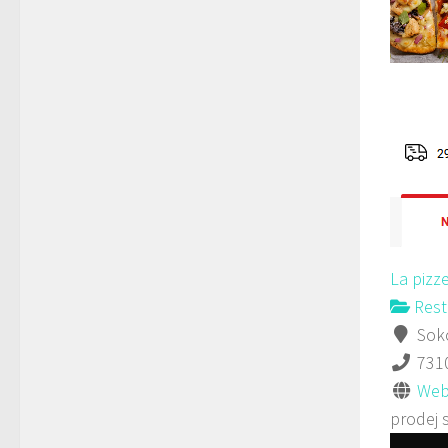
La pizz
Rest
Soko
731
Web
prodej 