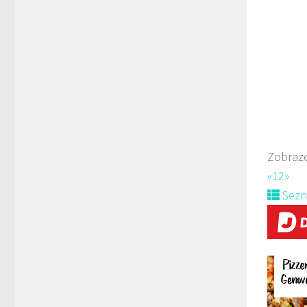
Jind
777
Web
prodej 
Zobraze
«
1
2
»
Sez