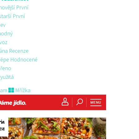
novější První
starší První
ev
hodný
voz
šina Recenze
lépe Hodnocené
řeno
yužitá
nam
Mřížka