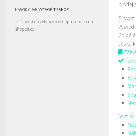
prodej 
NÁVODY JAK VYTVOŘIT ESHOP
Provoz
Návod na vytvoření eshopu zdarma na
Vyzved
shoptet.cz
Co děl
česká 
Zálo
Jsem 
Rec
Fot
Ma
Sou
Ned
Sort by
Nej
Ná