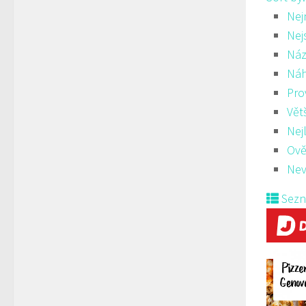
Nej
Nej
Náz
Ná
Pro
Vět
Nej
Ově
Nev
Sez