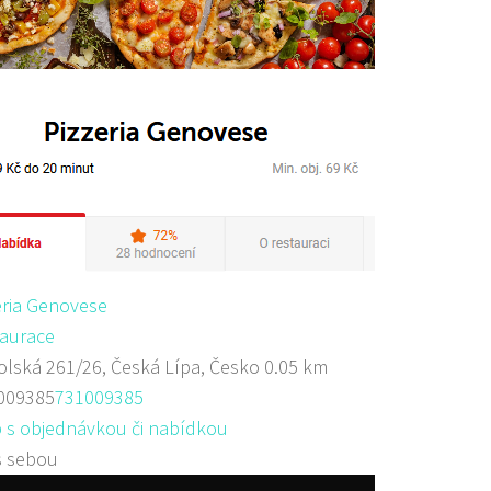
eria Genovese
aurace
lská 261/26, Česká Lípa, Česko
0.05 km
009385
731009385
 s objednávkou či nabídkou
s sebou