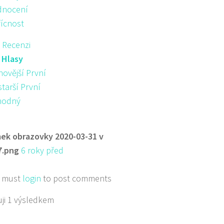
nocení
řícnost
 Recenzi
:
Hlasy
novější První
starší První
hodný
ek obrazovky 2020-03-31 v
7.png
6 roky před
 must
login
to post comments
ji 1 výsledkem