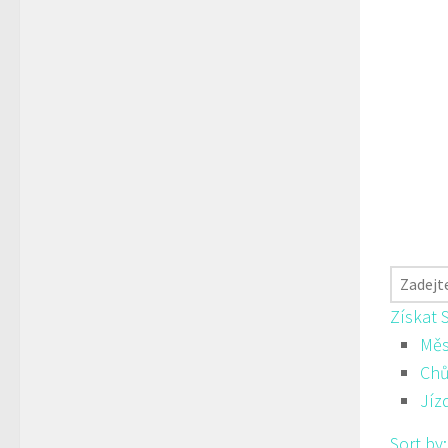
Získat 
Měs
Ch
Jíz
Sort by