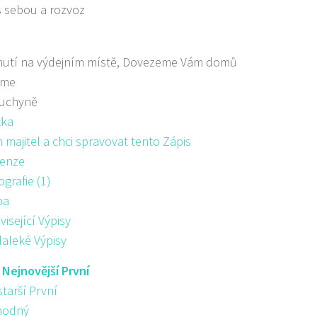
s sebou a rozvoz
nutí na výdejním místě, Dovezeme Vám domů
áme
kuchyně
žka
majitel a chci spravovat tento Zápis
enze
ografie (1)
pa
visející Výpisy
aleké Výpisy
:
Nejnovější První
starší První
hodný