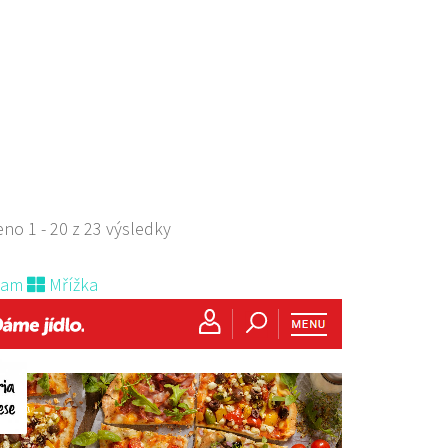
řicha z Lipé 118, Česká Lípa, Česko
0.06 km
850850
777850850
 s objednávkou či nabídkou
s sebou
no 1 - 20 z 23 výsledky
nam
Mřížka