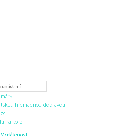
Směry
tskou hromadnou dopravou
ůze
da na kole
:
Vzdálenost