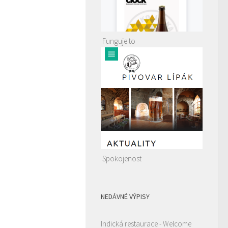
Funguje to
Spokojenost
NEDÁVNÉ VÝPISY
Indická restaurace - Welcome