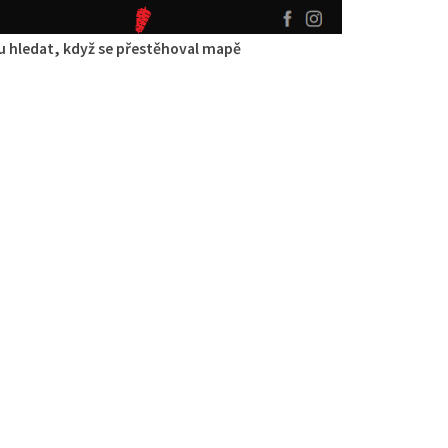
 hledat, když se přestěhoval mapě
ebab House
aurace