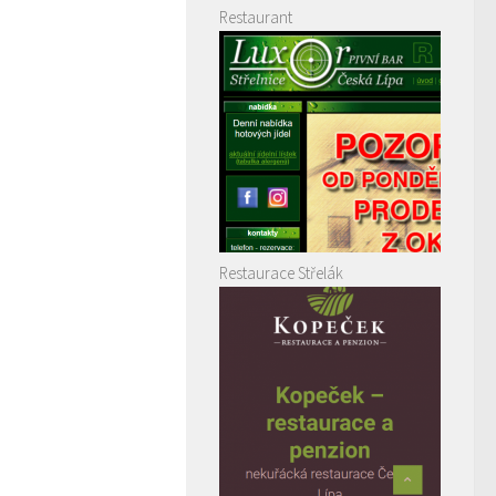
Restaurant
Restaurace Střelák