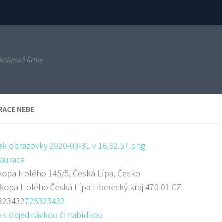
kolipské firmy
RACE NEBE
aurace
opa Holého 145/5, Česká Lípa, Česko
okopa Holého
Česká Lípa
Liberecký kraj
470 01
CZ
323432
725323432
 s objednávkou či nabídkou