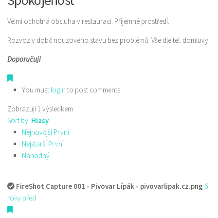
Spokojenost
Velmi ochotná obsluha v restauraci. Příjemné prostředí.
Rozvoz v době nouzového stavu bez problémů. Vše dle tel. domluvy
Doporučuji
You must
login
to post comments
Zobrazuji 1 výsledkem
Sort by:
Hlasy
Nejnovější První
Nejstarší První
Náhodný
FireShot Capture 001 - Pivovar Lípák - pivovarlipak.cz.png
6
roky před