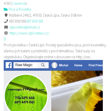
4.50
(
1 recenze
)
Piva a Pivotéky
Klášterní 249/2, 470 01 Česká Lípa, Česko
0.08 km
607 859 591
607 859 591
clpivoteka@email.cz
https://www.clpivoteka.cz/
První pivotéka v České Lípě. Prodej speciálního piva, pivní kosmetiky,
dárkových balení a předmětů s pivní tématikou. Také sudy na
objednávku. Objednávejte online s dovozem na http://ww...