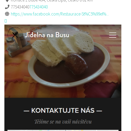
775434040
775434040
https://www.facebook.com/Restaurace-St%C5%99el%...