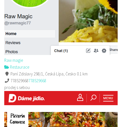
Raw magie
Restaurace
Paní Zdislavy 298/1, Česká Lípa, Česko
0.1 km
778529668
778529668
prodej s sebou