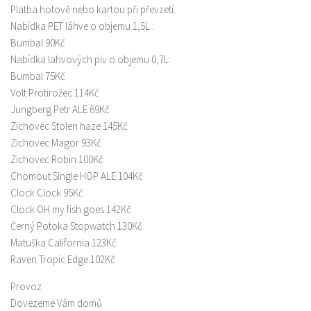
Platba hotově nebo kartou při převzetí.
Nabídka PET láhve o objemu 1,5L :
Bumbal 90Kč
Nabídka lahvových piv o objemu 0,7L:
Bumbal 75Kč
Volt Protirožec 114Kč
Jungberg Petr ALE 69Kč
Zichovec Stolen haze 145Kč
Zichovec Magor 93Kč
Zichovec Robin 100Kč
Chomout Single HOP ALE 104Kč
Clock Clock 95Kč
Clock OH my fish goes 142Kč
Černý Potoka Stopwatch 130Kč
Matuška California 123Kč
Raven Tropic Edge 102Kč
Provoz
Dovezeme Vám domů