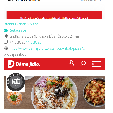
Istanbul kebab & pizza
Restaurace
Jindřicha z Lipé 98, Česká Lípa, Česko
0.24 km
777668871
777668871
https://www.damejidlo.cz/istanbul-kebab-pizza?c...
prodej s sebou