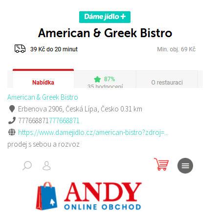
American & Greek Bistro
Erbenova 2906, Česká Lípa, Česko
0.31 km
777668871
777668871
https://www.damejidlo.cz/american-bistro?zdroj=...
prodej s sebou a rozvoz