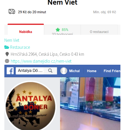
Nem Viet
Restaurace
Hrnčířská 2964, Česká Lípa, Česko
0.43 km
https://www.damejidlo.cz/nem-viet