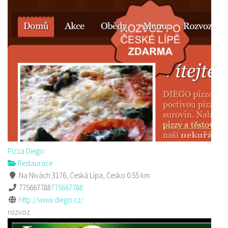
Pizza Diego
Restaurace
Na Nivách 3176, Česká Lípa, Česko
0.55 km
775667788
775667788
http://www.diego.cz/
rozvoz