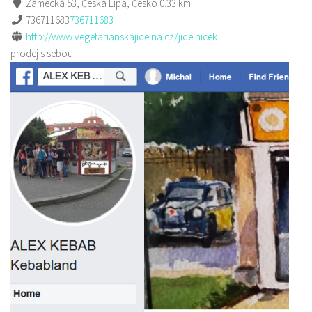
Zámecká 53, Česká Lípa, Česko
0.33 km
736711683
736711683
http://www.vegetarianskajidelna.cz/jidelnicek
prodej s sebou