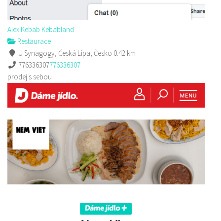
Alex Kebab Kebabland
Restaurace
U Synagogy, Česká Lípa, Česko
0.42 km
776336307
776336307
prodej s sebou