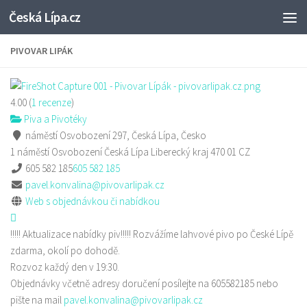
Česká Lípa.cz
Skip to content
PIVOVAR LIPÁK
4.00
(
1
recenze
)
Piva a Pivotéky
náměstí Osvobození 297, Česká Lípa, Česko
1 náměstí Osvobození
Česká Lípa
Liberecký kraj
470 01
CZ
605 582 185
605 582 185
pavel.konvalina@pivovarlipak.cz
Web s objednávkou či nabídkou
!!!!! Aktualizace nabídky piv!!!!! Rozvážíme lahvové pivo po České Lípě
zdarma, okolí po dohodě.
Rozvoz každý den v 19:30.
Objednávky včetně adresy doručení posílejte na 605582185 nebo
pište na mail
pavel.konvalina@pivovarlipak.cz