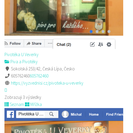
Pivotéka U Veverky
Piva a Pivotéky
Sokolská 253/42, Česká Lípa, Česko
605762460
605762460
https://vyzvednisi.cz/pivoteka-u-veverky
Zobrazuji 3 výsledky
Seznam
Mřížka