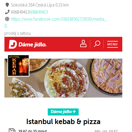
Sokolská 264 Česká Lípa
0.23 km
606849413
606849413
https://www.facebook.com/106338562729293/media_...
prodej s sebou