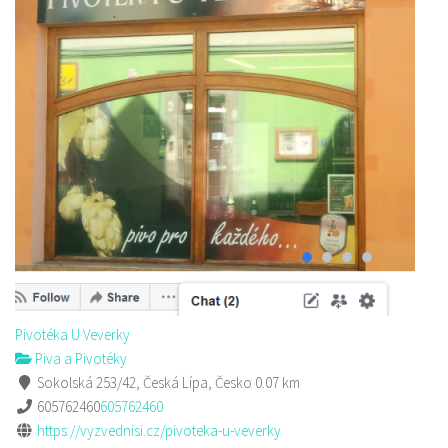
Pivotéka U Veverky
Piva a Pivotéky
Sokolská 253/42, Česká Lípa, Česko
0.07 km
605762460
605762460
https://vyzvednisi.cz/pivoteka-u-veverky