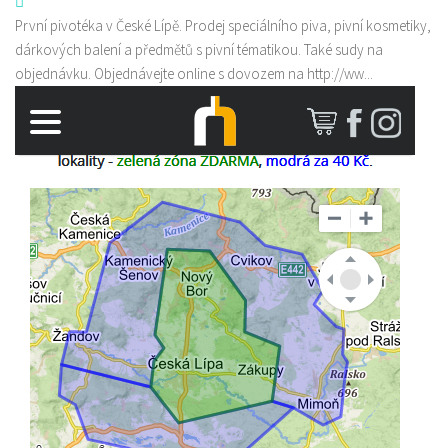
První pivotéka v České Lípě. Prodej speciálního piva, pivní kosmetiky,
dárkových balení a předmětů s pivní tématikou. Také sudy na
objednávku. Objednávejte online s dovozem na http://ww...