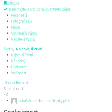
Záložka
Jsem majitel a chci spravovat tento Zápis
Recenze (1)
Fotografie (1)
Mapa
Související Výpisy
Nedaleké Výpisy
Sort by:
Nejnovější První
Nejstarší První
Náhodný
Hodnocení
Vstřícnost
Napsat Recenzi
Spokojenost
4.0
Lukáš Arnold
hodnotil
6 roky před