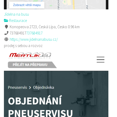
Jídelna na busu
Restaurace
Konopeova 2723, Česká Lípa, Česko
0.96 km
737684917
737684917
https://www.jidelnanabusu.cz/
prodej s sebou a rozvoz