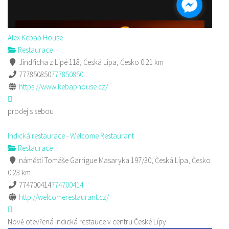
Alex Kebab House
Restaurace
Jindřicha z Lipé 118, Česká Lípa, Česko
0.21 km
777850850
777850850
https://www.kebaphouse.cz/
prodej s sebou
Indická restaurace - Welcome Restaurant
Restaurace
náměstí Tomáše Garrigue Masaryka 197/30, Česká Lípa, Česko
0.23 km
774700414
774700414
http://welcomerestaurant.cz/
Nově otevřená indická restauce v centru České Lípy