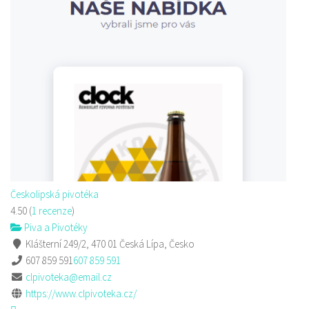
Českolipská pivotéka
4.50
(
1 recenze
)
Piva a Pivotéky
Klášterní 249/2, 470 01 Česká Lípa, Česko
607 859 591
607 859 591
clpivoteka@email.cz
https://www.clpivoteka.cz/