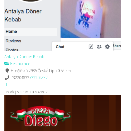
Antalya Donner Kebab
Restaurace
Hrnčířská 2985 Česká Lípa
0.54 km
732204832
732204832
prodej s sebou a rozvoz