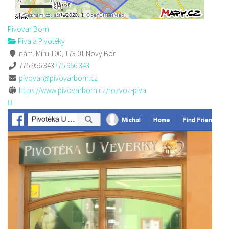
Pivovar Born
Piva a Pivotéky
nám. Míru 100, 173 01 Nový Bor
775 956 343
775 956 343
pivovar@pivovarborn.cz
https://www.pivovarborn.cz/rozvoz-piva