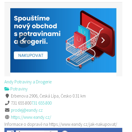
Andy Potraviny a Drogerie
Potraviny
Erbenova 2906, Česká Lípa, Česko
0.31 km
731 655 800
731 655 800
prodej@eandy.cz
https://www.eandy.cz/
Informace o dopravě na https://www.eandy.cz/jak-nakupovat/