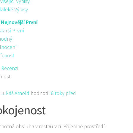
visející Výpisy
aleké Výpisy
:
Nejnovější První
starší První
hodný
nocení
řícnost
 Recenzi
enost
Lukáš Arnold
hodnotil
6 roky před
kojenost
chotná obsluha v restauraci. Příjemné prostředí.