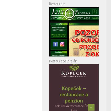
Restaurant
Restaurace Střelák