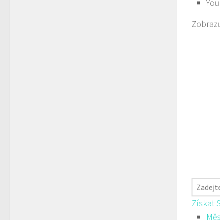
You
Zobrazu
Získat 
Měs