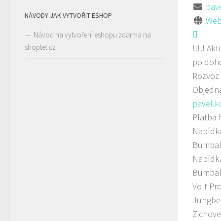
pave
NÁVODY JAK VYTVOŘIT ESHOP
Web
Návod na vytvoření eshopu zdarma na
shoptet.cz
!!!!! A
po doh
Rozvoz 
Objedná
pavel.k
Platba 
Nabídka
Bumbal
Nabídka
Bumbal
Volt Pr
Jungber
Zichove