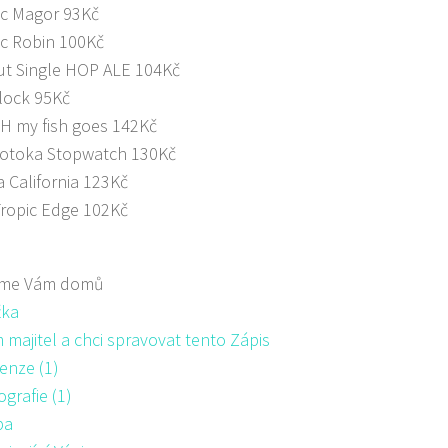
c Magor 93Kč
c Robin 100Kč
t Single HOP ALE 104Kč
lock 95Kč
H my fish goes 142Kč
Potoka Stopwatch 130Kč
 California 123Kč
ropic Edge 102Kč
me Vám domů
žka
majitel a chci spravovat tento Zápis
enze (1)
ografie (1)
pa