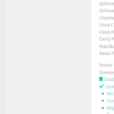
Zichove
Zichove
Chomou
Clock C
Clock O
Černý 
Matuška
Raven T
Provoz
Doveze
Zálo
Jsem 
Rec
Fot
Ma