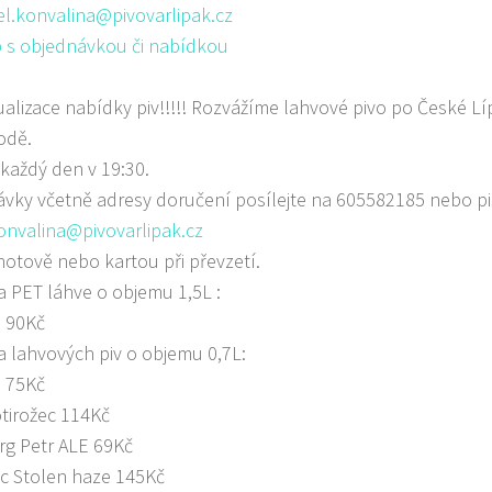
l.konvalina@pivovarlipak.cz
 s objednávkou či nabídkou
ktualizace nabídky piv!!!!! Rozvážíme lahvové pivo po České L
odě.
každý den v 19:30.
vky včetně adresy doručení posílejte na 605582185 nebo pi
onvalina@pivovarlipak.cz
hotově nebo kartou při převzetí.
 PET láhve o objemu 1,5L :
 90Kč
 lahvových piv o objemu 0,7L:
 75Kč
otirožec 114Kč
g Petr ALE 69Kč
c Stolen haze 145Kč