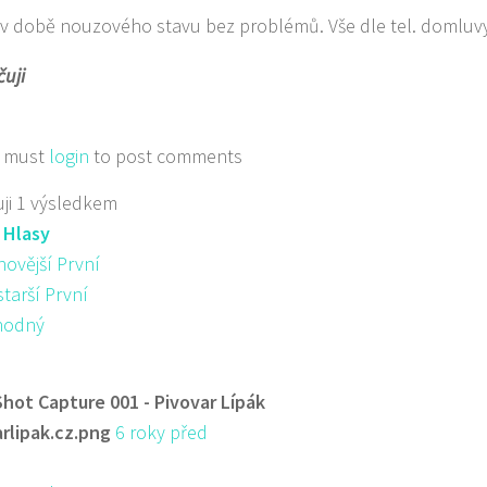
v době nouzového stavu bez problémů. Vše dle tel. domluv
uji
 must
login
to post comments
ji 1 výsledkem
:
Hlasy
novější První
starší První
hodný
Shot Capture 001 - Pivovar Lípák
arlipak.cz.png
6 roky před