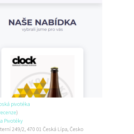
pská pivotéka
recenze
)
a Pivotéky
terní 249/2, 470 01 Česká Lípa, Česko