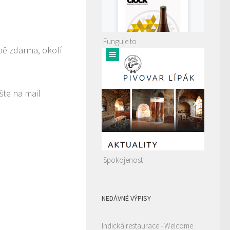
Funguje to
ípě zdarma, okolí
šte na mail
Spokojenost
NEDÁVNÉ VÝPISY
Indická restaurace - Welcome