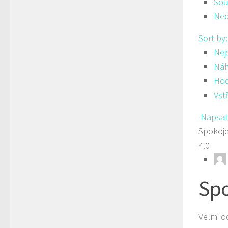
Sou
Ned
Sort by
Nej
Ná
Hod
Vst
Napsat
Spokoj
4.0
Spo
Velmi o