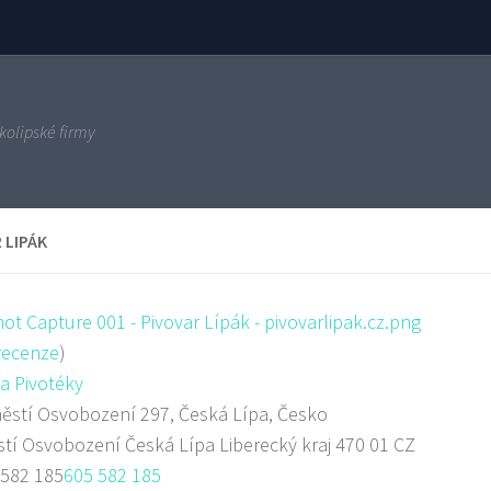
kolipské firmy
 LIPÁK
ecenze
)
a Pivotéky
stí Osvobození 297, Česká Lípa, Česko
stí Osvobození
Česká Lípa
Liberecký kraj
470 01
CZ
 582 185
605 582 185