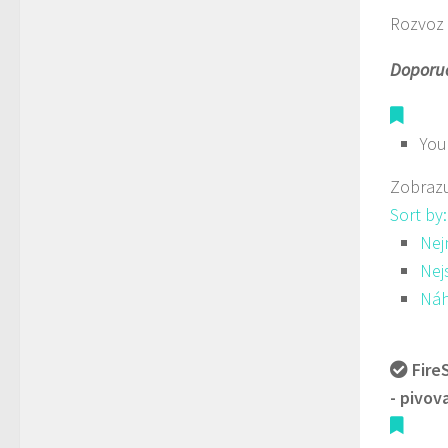
Rozvoz 
Doporuč
You
Zobrazu
Sort by
Nej
Nej
Ná
Fire
- pivov