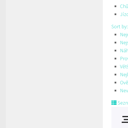
Ch
Jíz
Sort by
Nej
Nej
Ná
Pro
Vět
Nej
Ově
Nev
Sez