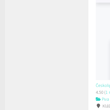
Českoli
4.50
(
1 
Piva 
Kláš