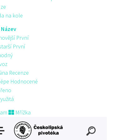
ůze
da na kole
:
Název
novější První
starší První
hodný
voz
šina Recenze
lépe Hodnocené
řeno
yužitá
nam
Mřížka