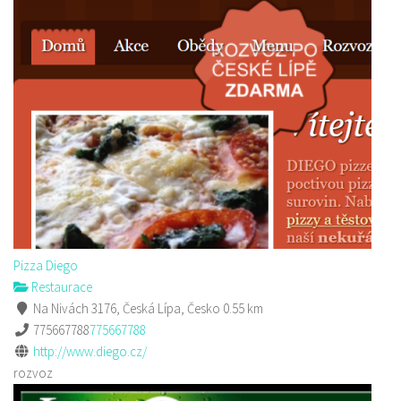
Pizza Diego
Restaurace
Na Nivách 3176, Česká Lípa, Česko
0.55 km
775667788
775667788
http://www.diego.cz/
rozvoz