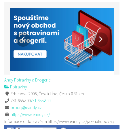
Andy Potraviny a Drogerie
Potraviny
Erbenova 2906, Česká Lípa, Česko
0.31 km
731 655 800
731 655 800
prodej@eandy.cz
https://www.eandy.cz/
Informace o dopravě na https://www.eandy.cz/jak-nakupovat/