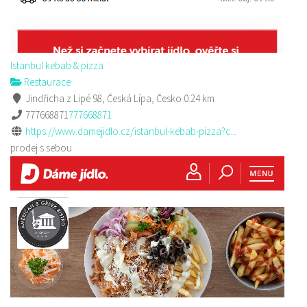
Istanbul kebab & pizza
Restaurace
Jindřicha z Lipé 98, Česká Lípa, Česko
0.24 km
777668871
777668871
https://www.damejidlo.cz/istanbul-kebab-pizza?c...
prodej s sebou