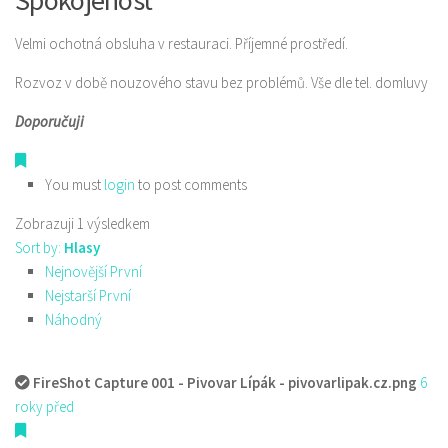
Spokojenost
Velmi ochotná obsluha v restauraci. Příjemné prostředí.
Rozvoz v době nouzového stavu bez problémů. Vše dle tel. domluvy
Doporučuji
You must
login
to post comments
Zobrazuji 1 výsledkem
Sort by:
Hlasy
Nejnovější První
Nejstarší První
Náhodný
FireShot Capture 001 - Pivovar Lípák - pivovarlipak.cz.png
6
roky před