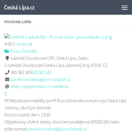
Česká Lípa.cz
Skip to content
PIVOVAR LIPÁK
4.00
(
1
recenze
)
Piva a Pivotéky
náměstí Osvobození 297, Česká Lípa, Česko
1 náměstí Osvobození
Česká Lípa
Liberecký kraj
470 01
CZ
605 582 185
605 582 185
pavel.konvalina@pivovarlipak.cz
Web s objednávkou či nabídkou
!!!!! Aktualizace nabídky piv!!!!! Rozvážíme lahvové pivo po České Lípě
zdarma, okolí po dohodě.
Rozvoz každý den v 19:30.
Objednávky včetně adresy doručení posílejte na 605582185 nebo
pište na mail
pavel.konvalina@pivovarlipak.cz