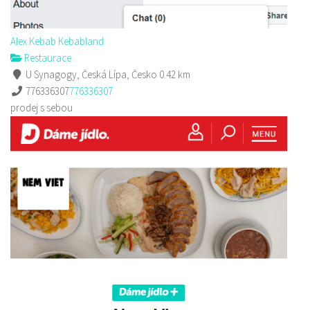
Alex Kebab Kebabland
Restaurace
U Synagogy, Česká Lípa, Česko
0.42 km
776336307
776336307
prodej s sebou