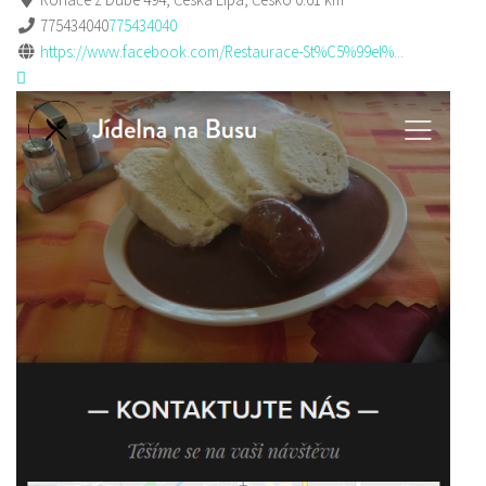
775434040
775434040
https://www.facebook.com/Restaurace-St%C5%99el%...