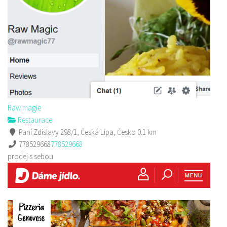
Raw magie
Restaurace
Paní Zdislavy 298/1, Česká Lípa, Česko
0.1 km
778529668
778529668
prodej s sebou