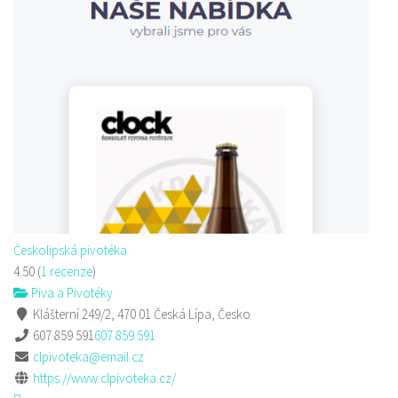
Českolipská pivotéka
4.50
(
1 recenze
)
Piva a Pivotéky
Klášterní 249/2, 470 01 Česká Lípa, Česko
607 859 591
607 859 591
clpivoteka@email.cz
https://www.clpivoteka.cz/