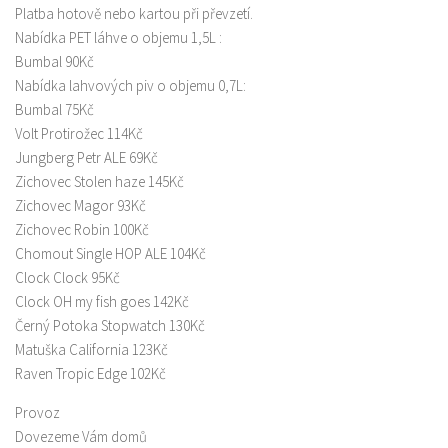
Platba hotově nebo kartou při převzetí.
Nabídka PET láhve o objemu 1,5L :
Bumbal 90Kč
Nabídka lahvových piv o objemu 0,7L:
Bumbal 75Kč
Volt Protirožec 114Kč
Jungberg Petr ALE 69Kč
Zichovec Stolen haze 145Kč
Zichovec Magor 93Kč
Zichovec Robin 100Kč
Chomout Single HOP ALE 104Kč
Clock Clock 95Kč
Clock OH my fish goes 142Kč
Černý Potoka Stopwatch 130Kč
Matuška California 123Kč
Raven Tropic Edge 102Kč
Provoz
Dovezeme Vám domů