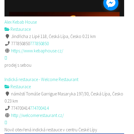
Alex Kebab House
Restaurace
Jindřicha z Lipé 118, Česká Lípa, Česko
0.21 km
777850850
777850850
https://www.kebaphouse.cz/
prodej s sebou
Indická restaurace - Welcome Restaurant
Restaurace
náměstí Tomáše Garrigue Masaryka 197/30, Česká Lípa, Česko
0.23 km
774700414
774700414
http://welcomerestaurant.cz/
Nově otevřená indická restauce v centru České Lípy