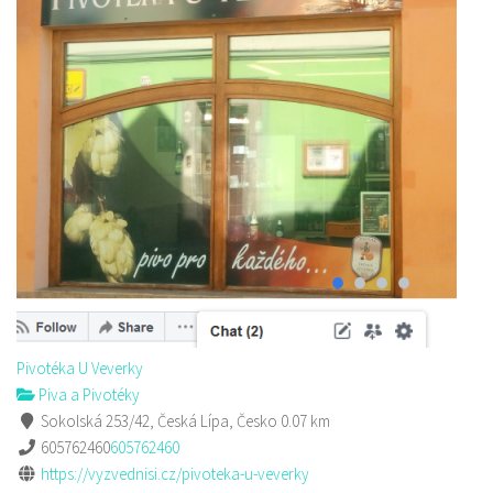
Pivotéka U Veverky
Piva a Pivotéky
Sokolská 253/42, Česká Lípa, Česko
0.07 km
605762460
605762460
https://vyzvednisi.cz/pivoteka-u-veverky