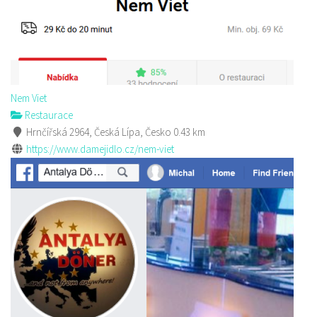
Nem Viet
Restaurace
Hrnčířská 2964, Česká Lípa, Česko
0.43 km
https://www.damejidlo.cz/nem-viet