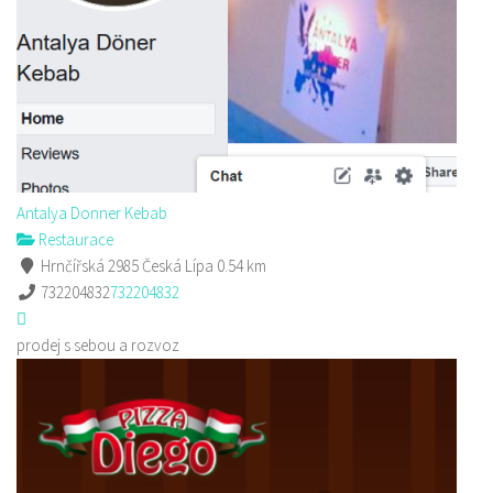
Antalya Donner Kebab
Restaurace
Hrnčířská 2985 Česká Lípa
0.54 km
732204832
732204832
prodej s sebou a rozvoz