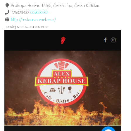
Prokopa Holého 145/5, Česká Lípa, Česko
0.16 km
725323432
725323432
http://restauracenebe.cz/
prodej s sebou a rozvoz