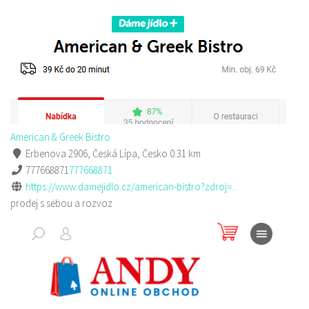
American & Greek Bistro
Erbenova 2906, Česká Lípa, Česko
0.31 km
777668871
777668871
https://www.damejidlo.cz/american-bistro?zdroj=...
prodej s sebou a rozvoz