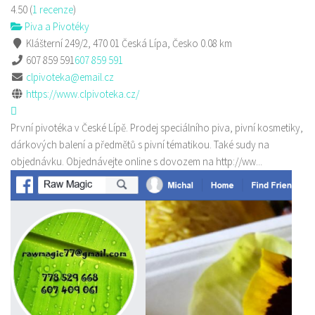
4.50
(
1 recenze
)
Piva a Pivotéky
Klášterní 249/2, 470 01 Česká Lípa, Česko
0.08 km
607 859 591
607 859 591
clpivoteka@email.cz
https://www.clpivoteka.cz/
První pivotéka v České Lípě. Prodej speciálního piva, pivní kosmetiky,
dárkových balení a předmětů s pivní tématikou. Také sudy na
objednávku. Objednávejte online s dovozem na http://ww...