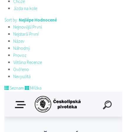
Chůze
Jízda na kole
Sort by:
Nejlépe Hodnocené
Nejnovější První
Nejstarší První
Název
Náhodný
Provoz
Většina Recenze
Ověřeno
Nevyužitá
Seznam
Mřížka