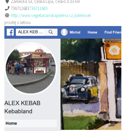
Zámecká 53, Česká Lípa, Česko
0.33 km
736711683
736711683
http://www.vegetarianskajidelna.cz/jidelnicek
prodej s sebou