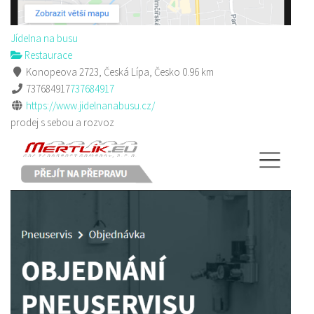
Jídelna na busu
Restaurace
Konopeova 2723, Česká Lípa, Česko
0.96 km
737684917
737684917
https://www.jidelnanabusu.cz/
prodej s sebou a rozvoz