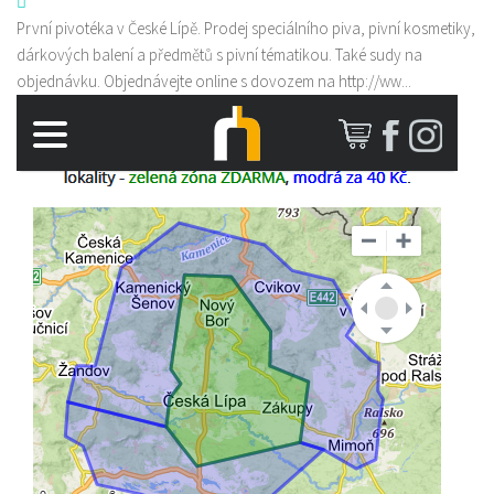
První pivotéka v České Lípě. Prodej speciálního piva, pivní kosmetiky,
dárkových balení a předmětů s pivní tématikou. Také sudy na
objednávku. Objednávejte online s dovozem na http://ww...