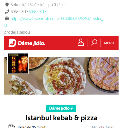
Sokolská 264 Česká Lípa
0.23 km
606849413
606849413
https://www.facebook.com/106338562729293/media_...
prodej s sebou