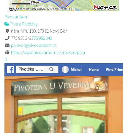
Pivovar Born
Piva a Pivotéky
nám. Míru 100, 173 01 Nový Bor
775 956 343
775 956 343
pivovar@pivovarborn.cz
https://www.pivovarborn.cz/rozvoz-piva