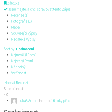
Záložka
Jsem majitel a chci spravovat tento Zápis
Recenze (1)
Fotografie (1)
Mapa
Související Výpisy
Nedaleké Výpisy
Sort by:
Hodnocení
Nejnovější První
Nejstarší První
Náhodný
Vstřícnost
Napsat Recenzi
Spokojenost
4.0
Lukáš Arnold
hodnotil
6 roky před