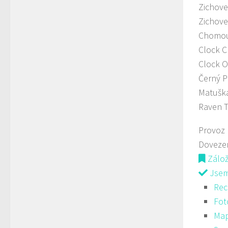
Zichove
Zichove
Chomou
Clock C
Clock O
Černý 
Matuška
Raven T
Provoz
Doveze
Zálo
Jsem 
Rec
Fot
Ma