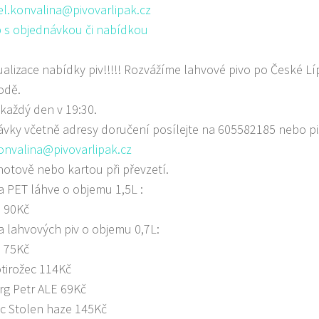
l.konvalina@pivovarlipak.cz
 s objednávkou či nabídkou
ktualizace nabídky piv!!!!! Rozvážíme lahvové pivo po České L
odě.
každý den v 19:30.
vky včetně adresy doručení posílejte na 605582185 nebo pi
onvalina@pivovarlipak.cz
hotově nebo kartou při převzetí.
 PET láhve o objemu 1,5L :
 90Kč
 lahvových piv o objemu 0,7L:
 75Kč
otirožec 114Kč
g Petr ALE 69Kč
c Stolen haze 145Kč