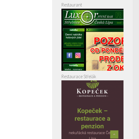
Restaurant
Restaurace Střelák