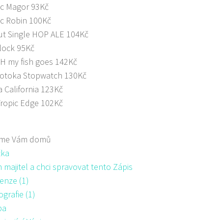
c Magor 93Kč
c Robin 100Kč
t Single HOP ALE 104Kč
lock 95Kč
H my fish goes 142Kč
Potoka Stopwatch 130Kč
 California 123Kč
ropic Edge 102Kč
me Vám domů
žka
majitel a chci spravovat tento Zápis
enze (1)
ografie (1)
pa