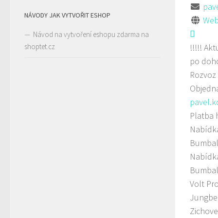
pave
NÁVODY JAK VYTVOŘIT ESHOP
Web
Návod na vytvoření eshopu zdarma na
shoptet.cz
!!!!! A
po doh
Rozvoz 
Objedná
pavel.k
Platba 
Nabídka
Bumbal
Nabídka
Bumbal
Volt Pr
Jungber
Zichove