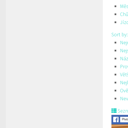
Měs
Ch
Jíz
Sort by
Nej
Nej
Náz
Pro
Vět
Nej
Ově
Nev
Sez