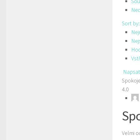
Sou
Ned
Sort by
Nej
Nej
Hod
Vst
Napsat
Spokoj
4.0
Spo
Velmi o