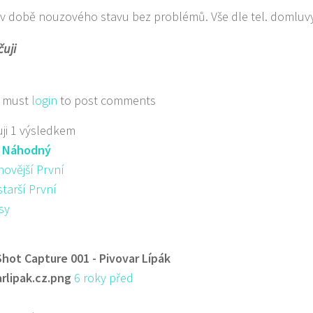
v době nouzového stavu bez problémů. Vše dle tel. domluv
uji
 must
login
to post comments
ji 1 výsledkem
:
Náhodný
novější První
starší První
sy
Shot Capture 001 - Pivovar Lípák
arlipak.cz.png
6 roky před