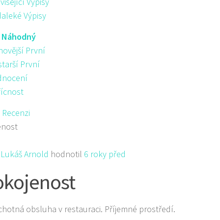
visející Výpisy
aleké Výpisy
:
Náhodný
novější První
starší První
nocení
řícnost
 Recenzi
enost
Lukáš Arnold
hodnotil
6 roky před
kojenost
chotná obsluha v restauraci. Příjemné prostředí.