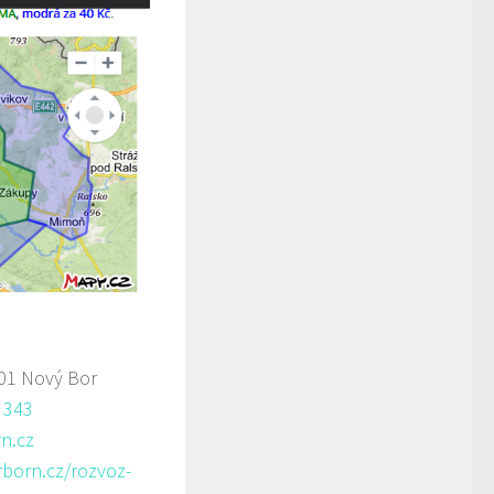
01 Nový Bor
 343
n.cz
rborn.cz/rozvoz-