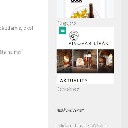
Funguje to
ípě zdarma, okolí
šte na mail
Spokojenost
NEDÁVNÉ VÝPISY
Indická restaurace - Welcome