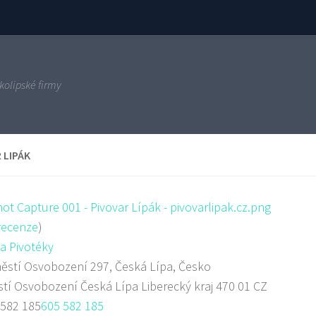
kolipské firmy
 LIPÁK
ecenze
)
a Pivotéky
stí Osvobození 297, Česká Lípa, Česko
stí Osvobození
Česká Lípa
Liberecký kraj
470 01
CZ
 582 185
605 582 185