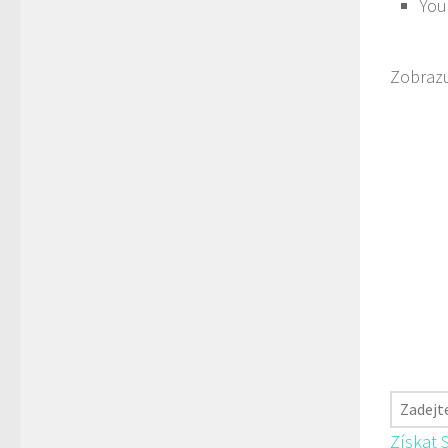
You
Zobrazu
Získat 