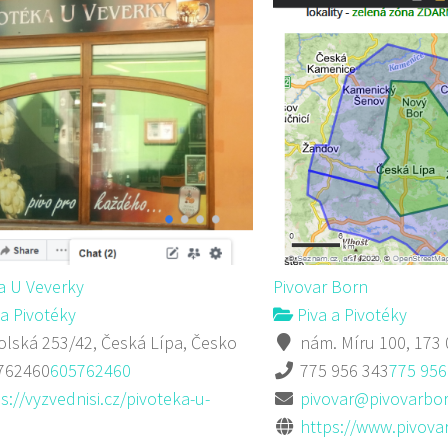
a U Veverky
Pivovar Born
a Pivotéky
Piva a Pivotéky
lská 253/42, Česká Lípa, Česko
nám. Míru 100, 173 
762460
605762460
775 956 343
775 956
s://vyzvednisi.cz/pivoteka-u-
pivovar@pivovarbor
https://www.pivova