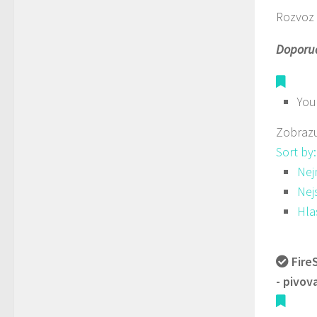
Rozvoz 
Doporuč
You
Zobrazu
Sort by
Nej
Nej
Hla
Fire
- pivov