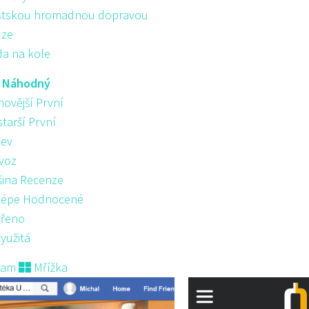
tskou hromadnou dopravou
ůze
da na kole
:
Náhodný
novější První
starší První
ev
voz
šina Recenze
lépe Hodnocené
řeno
yužitá
nam
Mřížka