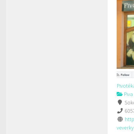
Pivoték
Piva 
Soko
605
http
veverky