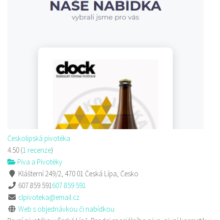
Českolipská pivotéka
4.50
(
1 recenze
)
Piva a Pivotéky
Klášterní 249/2, 470 01 Česká Lípa, Česko
607 859 591
607 859 591
clpivoteka@email.cz
Web s objednávkou či nabídkou