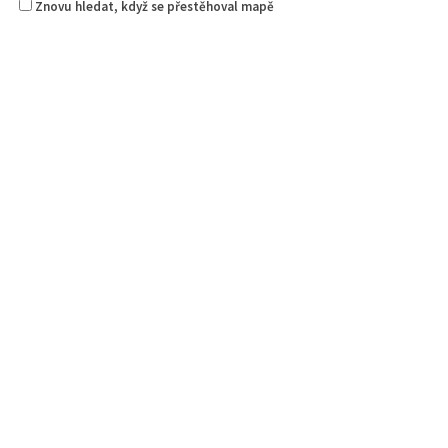
Znovu hledat, když se přestěhoval mapě
Českolipská pivotéka
4.50
(
1 recenze
)
Piva a Pivotéky
Klášterní 249/2, 470 01 Česká Lípa, Česko
0.08 km
607 859 591
607 859 591
clpivoteka@email.cz