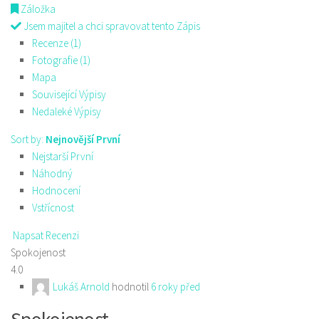
Záložka
Jsem majitel a chci spravovat tento Zápis
Recenze (1)
Fotografie (1)
Mapa
Související Výpisy
Nedaleké Výpisy
Sort by:
Nejnovější První
Nejstarší První
Náhodný
Hodnocení
Vstřícnost
Napsat Recenzi
Spokojenost
4.0
Lukáš Arnold
hodnotil
6 roky před