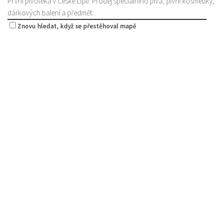
První pivotéka v České Lípě. Prodej speciálního piva, pivní kosmetiky,
dárkových balení a předmět...
Znovu hledat, když se přestěhoval mapě