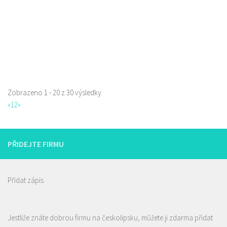
Web s objednávkou či nabídkou
První pivotéka v České Lípě. Prodej speciálního piva, pivní kosmetiky,
dárkových balení a předmět...
Zobrazeno 1 - 20 z 30 výsledky
«
1
2
»
PŘIDEJTE FIRMU
Přidat zápis
Jestliže znáte dobrou firmu na českolipsku, můžete ji zdarma přidat