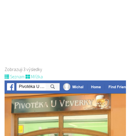
Pivovar Born
Piva a Pivotéky
nám. Míru 100, 173 01 Nový Bor
775 956 343
775 956 343
pivovar@pivovarborn.cz
Web s objednávkou či nabídkou
Zobrazuji 3 výsledky
Seznam
Mřížka