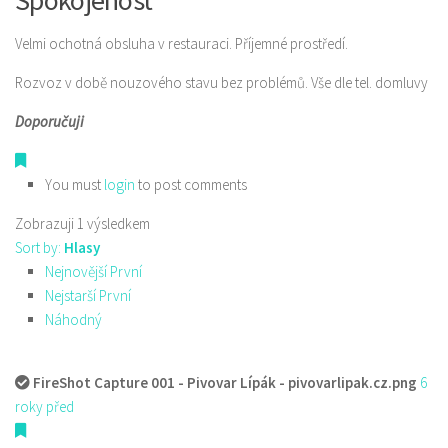
Spokojenost
Velmi ochotná obsluha v restauraci. Příjemné prostředí.
Rozvoz v době nouzového stavu bez problémů. Vše dle tel. domluvy
Doporučuji
You must
login
to post comments
Zobrazuji 1 výsledkem
Sort by:
Hlasy
Nejnovější První
Nejstarší První
Náhodný
FireShot Capture 001 - Pivovar Lípák - pivovarlipak.cz.png
6
roky před