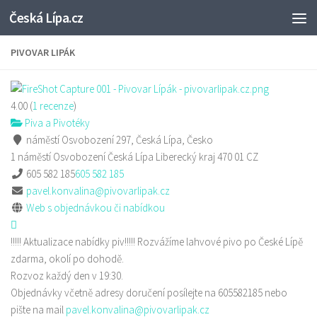
Česká Lípa.cz
Skip to content
PIVOVAR LIPÁK
4.00
(
1
recenze
)
Piva a Pivotéky
náměstí Osvobození 297, Česká Lípa, Česko
1 náměstí Osvobození
Česká Lípa
Liberecký kraj
470 01
CZ
605 582 185
605 582 185
pavel.konvalina@pivovarlipak.cz
Web s objednávkou či nabídkou
!!!!! Aktualizace nabídky piv!!!!! Rozvážíme lahvové pivo po České Lípě
zdarma, okolí po dohodě.
Rozvoz každý den v 19:30.
Objednávky včetně adresy doručení posílejte na 605582185 nebo
pište na mail
pavel.konvalina@pivovarlipak.cz