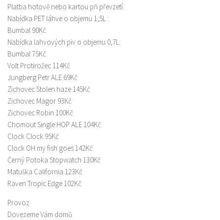
Platba hotově nebo kartou při převzetí.
Nabídka PET láhve o objemu 1,5L :
Bumbal 90Kč
Nabídka lahvových piv o objemu 0,7L:
Bumbal 75Kč
Volt Protirožec 114Kč
Jungberg Petr ALE 69Kč
Zichovec Stolen haze 145Kč
Zichovec Magor 93Kč
Zichovec Robin 100Kč
Chomout Single HOP ALE 104Kč
Clock Clock 95Kč
Clock OH my fish goes 142Kč
Černý Potoka Stopwatch 130Kč
Matuška California 123Kč
Raven Tropic Edge 102Kč
Provoz
Dovezeme Vám domů