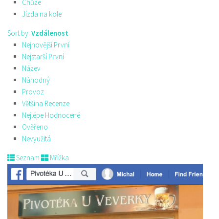
Chůze
Jízda na kole
Sort by:
Vzdálenost
Nejnovější První
Nejstarší První
Název
Náhodný
Provoz
Většina Recenze
Nejlépe Hodnocené
Ověřeno
Nevyužitá
Seznam
Mřížka