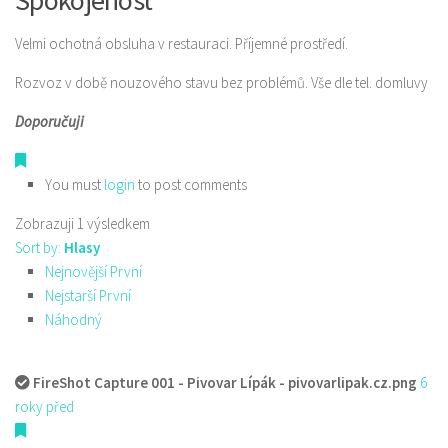
Spokojenost
Velmi ochotná obsluha v restauraci. Příjemné prostředí.
Rozvoz v době nouzového stavu bez problémů. Vše dle tel. domluvy
Doporučuji
You must
login
to post comments
Zobrazuji 1 výsledkem
Sort by:
Hlasy
Nejnovější První
Nejstarší První
Náhodný
FireShot Capture 001 - Pivovar Lípák - pivovarlipak.cz.png
6
roky před