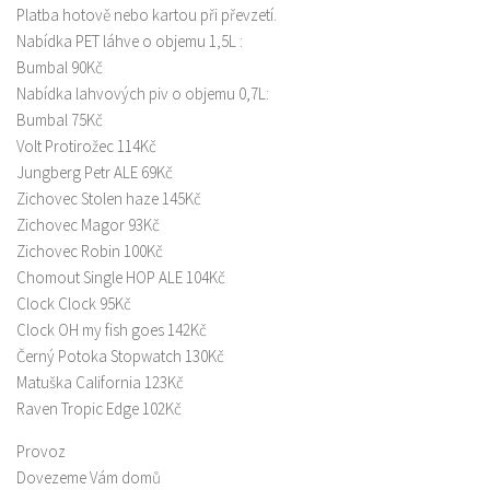
Platba hotově nebo kartou při převzetí.
Nabídka PET láhve o objemu 1,5L :
Bumbal 90Kč
Nabídka lahvových piv o objemu 0,7L:
Bumbal 75Kč
Volt Protirožec 114Kč
Jungberg Petr ALE 69Kč
Zichovec Stolen haze 145Kč
Zichovec Magor 93Kč
Zichovec Robin 100Kč
Chomout Single HOP ALE 104Kč
Clock Clock 95Kč
Clock OH my fish goes 142Kč
Černý Potoka Stopwatch 130Kč
Matuška California 123Kč
Raven Tropic Edge 102Kč
Provoz
Dovezeme Vám domů