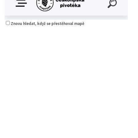
Znovu hledat, když se přestěhoval mapě
Českolipská pivotéka
4.50
(
1 recenze
)
Piva a Pivotéky