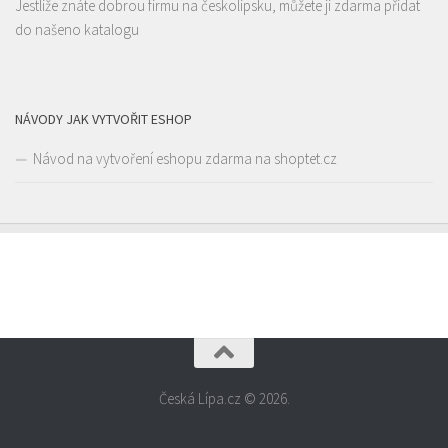
Jestliže znáte dobrou firmu na českolipsku, můžete ji zdarma přidat
do našeno katalogu
Raw magie
Restaurace
Paní Zdislavy 298/1, Česká Lípa, Česko
0.1 km
NÁVODY JAK VYTVOŘIT ESHOP
778529668
778529668
Návod na vytvoření eshopu zdarma na shoptet.cz
prodej s sebou
Česká Lípa.cz © 2026.