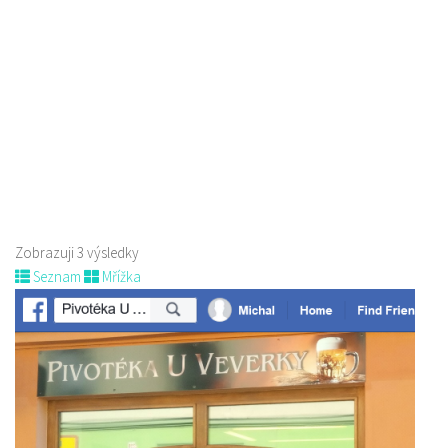
Klášterní 249/2, 470 01 Česká Lípa, Česko
0.08 km
607 859 591
607 859 591
clpivoteka@email.cz
Web s objednávkou či nabídkou
První pivotéka v České Lípě. Prodej speciálního piva, pivní kosmetiky,
dárkových balení a předmět...
Zobrazuji 3 výsledky
Seznam
Mřížka