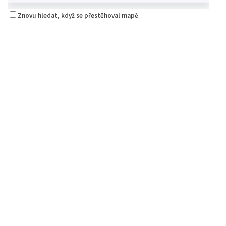
Znovu hledat, když se přestěhoval mapě
Českolipská pivotéka
4.50
(
1 recenze
)
Piva a Pivotéky
Klášterní 249/2, 470 01 Česká Lípa, Česko
0.08 km
607 859 591
607 859 591