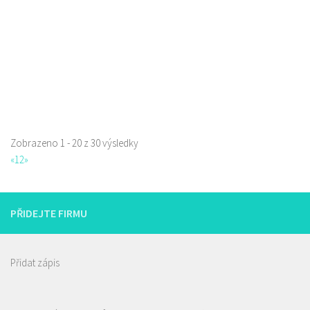
clpivoteka@email.cz
Web s objednávkou či nabídkou
První pivotéka v České Lípě. Prodej speciálního piva, pivní kosmetiky,
dárkových balení a předmět...
Zobrazeno 1 - 20 z 30 výsledky
«
1
2
»
PŘIDEJTE FIRMU
Přidat zápis