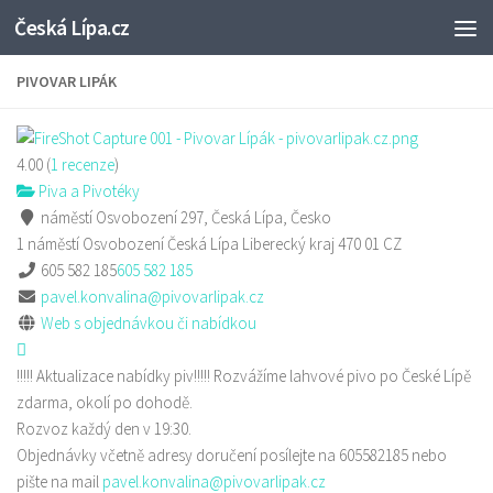
Česká Lípa.cz
Skip to content
PIVOVAR LIPÁK
4.00
(
1
recenze
)
Piva a Pivotéky
náměstí Osvobození 297, Česká Lípa, Česko
1 náměstí Osvobození
Česká Lípa
Liberecký kraj
470 01
CZ
605 582 185
605 582 185
pavel.konvalina@pivovarlipak.cz
Web s objednávkou či nabídkou
!!!!! Aktualizace nabídky piv!!!!! Rozvážíme lahvové pivo po České Lípě
zdarma, okolí po dohodě.
Rozvoz každý den v 19:30.
Objednávky včetně adresy doručení posílejte na 605582185 nebo
pište na mail
pavel.konvalina@pivovarlipak.cz