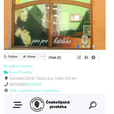
Pivovar Born
Piva a Pivotéky
nám. Míru 100, 173 01 Nový Bor
8.42 km
775 956 343
775 956 343
pivovar@pivovarborn.cz
Web s objednávkou či nabídkou
Pivotéka U Veverky
Piva a Pivotéky
Sokolská 253/42, Česká Lípa, Česko
0.07 km
605762460
605762460
Web s objednávkou či nabídkou