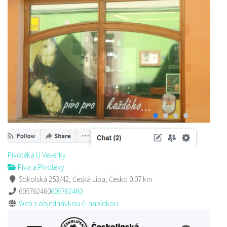
Pivotéka U Veverky
Piva a Pivotéky
Sokolská 253/42, Česká Lípa, Česko
0.07 km
605762460
605762460
Web s objednávkou či nabídkou