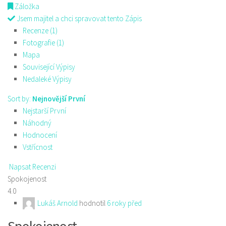
Záložka
Jsem majitel a chci spravovat tento Zápis
Recenze (1)
Fotografie (1)
Mapa
Související Výpisy
Nedaleké Výpisy
Sort by:
Nejnovější První
Nejstarší První
Náhodný
Hodnocení
Vstřícnost
Napsat Recenzi
Spokojenost
4.0
Lukáš Arnold
hodnotil
6 roky před