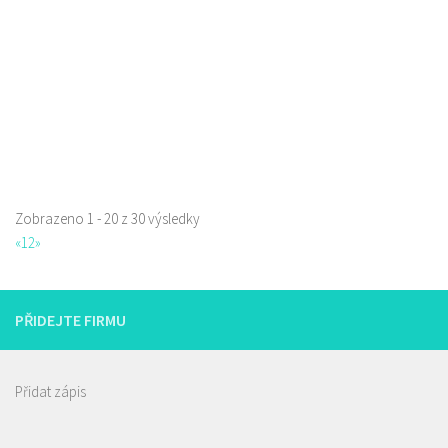
Web s objednávkou či nabídkou
rozvoz
Zobrazeno 1 - 20 z 30 výsledky
«
1
2
»
PŘIDEJTE FIRMU
Přidat zápis