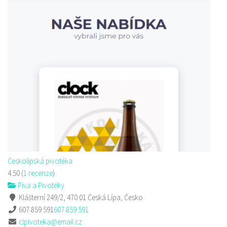
Českolipská pivotéka
4.50
(
1 recenze
)
Piva a Pivotéky
Klášterní 249/2, 470 01 Česká Lípa, Česko
607 859 591
607 859 591
clpivoteka@email.cz