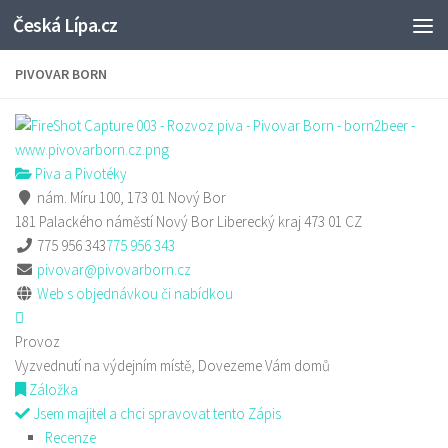
Česká Lípa.cz
Skip to content
PIVOVAR BORN
Piva a Pivotéky
nám. Míru 100, 173 01 Nový Bor
181 Palackého náměstí
Nový Bor
Liberecký kraj
473 01
CZ
775 956 343
775 956 343
pivovar@pivovarborn.cz
Web s objednávkou či nabídkou
Provoz
Vyzvednutí na výdejním místě, Dovezeme Vám domů
Záložka
Jsem majitel a chci spravovat tento Zápis
Recenze