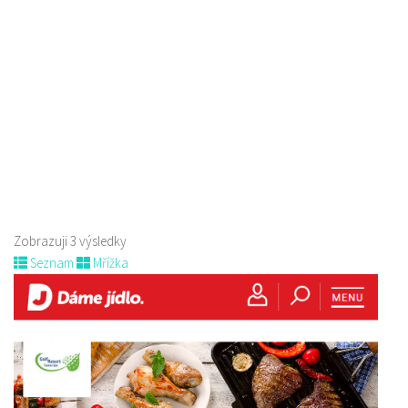
Pivovar Lipák
4.00
(
1 recenze
)
Piva a Pivotéky
náměstí Osvobození 297, Česká Lípa, Česko
605 582 185
605 582 185
pavel.konvalina@pivovarlipak.cz
Web s objednávkou či nabídkou
!!!!! Aktualizace nabídky piv!!!!! Rozvážíme lahvové pivo po České Lípě
zdarma, okolí po dohodě. ...
Zobrazuji 3 výsledky
Seznam
Mřížka