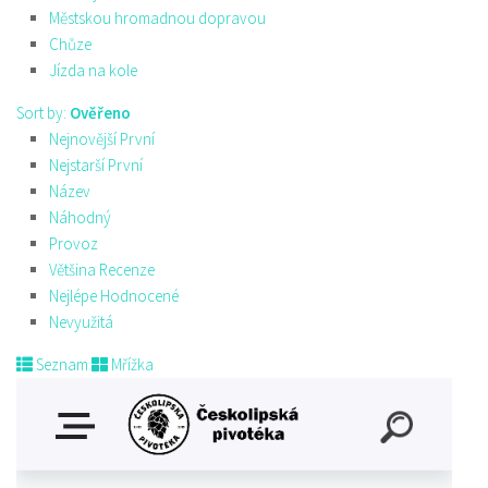
Městskou hromadnou dopravou
Chůze
Jízda na kole
Sort by:
Ověřeno
Nejnovější První
Nejstarší První
Název
Náhodný
Provoz
Většina Recenze
Nejlépe Hodnocené
Nevyužitá
Seznam
Mřížka