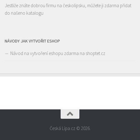
Jestliže znáte dobrou firmu na českolipsku, můžete ji zdarma přidat
Istanbul kebab
do našeno katalogu
Restaurace
Borská 3218, Česká Lípa, Česko
6.8 km
777668871
777668871
Web s objednávkou či nabídkou
NÁVODY JAK VYTVOŘIT ESHOP
prodej s sebou
Návod na vytvoření eshopu zdarma na shoptet.cz
Česká Lípa.cz © 2026.