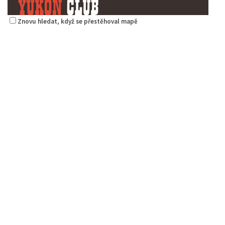
Znovu hledat, když se přestěhoval mapě
Yukon club
Restaurace
Šluknovská 3098, Česká Lípa, Česko
6.66 km
487877826
487877826