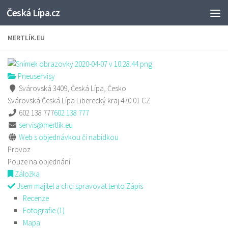
Česká Lípa.cz
Skip to content
MERTLÍK.EU
Pneuservisy
Svárovská 3409, Česká Lípa, Česko
Svárovská
Česká Lípa
Liberecký kraj
470 01
CZ
602 138 777
602 138 777
servis@mertlik.eu
Web s objednávkou či nabídkou
Provoz
Pouze na objednání
Záložka
Jsem majitel a chci spravovat tento Zápis
Recenze
Fotografie (1)
Mapa