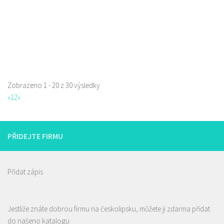
Zobrazeno 1 - 20 z 30 výsledky
«
1
2
»
PŘIDEJTE FIRMU
Přidat zápis
Jestliže znáte dobrou firmu na českolipsku, můžete ji zdarma přidat
Pizza Lípa
do našeno katalogu