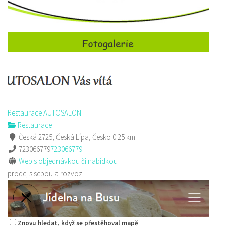
Restaurace AUTOSALON
Restaurace
Česká 2725, Česká Lípa, Česko
0.25 km
723066779
723066779
Web s objednávkou či nabídkou
prodej s sebou a rozvoz
Znovu hledat, když se přestěhoval mapě