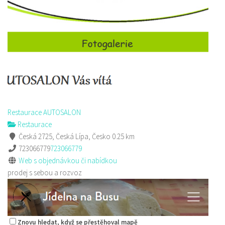
Restaurace AUTOSALON
Restaurace
Česká 2725, Česká Lípa, Česko
0.25 km
723066779
723066779
Web s objednávkou či nabídkou
prodej s sebou a rozvoz
Znovu hledat, když se přestěhoval mapě