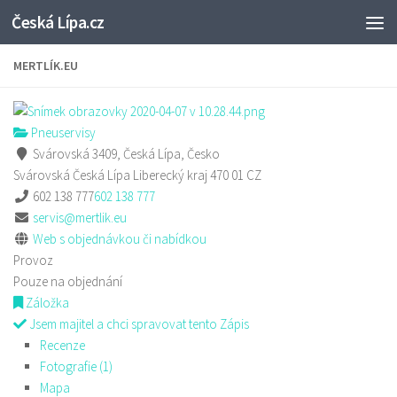
Česká Lípa.cz
Skip to content
MERTLÍK.EU
Pneuservisy
Svárovská 3409, Česká Lípa, Česko
Svárovská
Česká Lípa
Liberecký kraj
470 01
CZ
602 138 777
602 138 777
servis@mertlik.eu
Web s objednávkou či nabídkou
Provoz
Pouze na objednání
Záložka
Jsem majitel a chci spravovat tento Zápis
Recenze
Fotografie (1)
Mapa