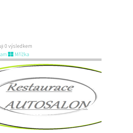
ji 0 výsledkem
nam
Mřížka