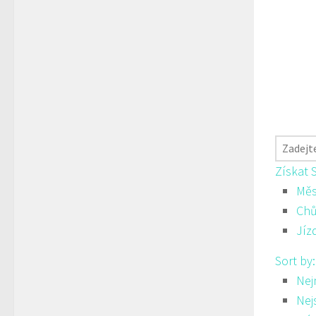
Získat 
Měs
Ch
Jíz
Sort by
Nej
Nej