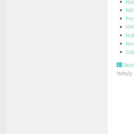
Náz
Ná
Pro
Vět
Nej
Nev
Vzd
Sez
Nebyly 