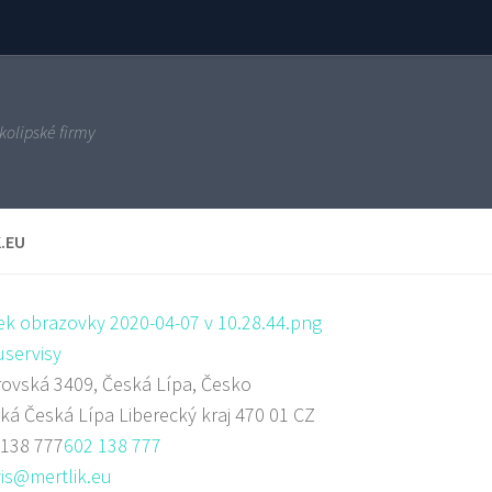
kolipské firmy
.EU
servisy
ovská 3409, Česká Lípa, Česko
ská
Česká Lípa
Liberecký kraj
470 01
CZ
 138 777
602 138 777
is@mertlik.eu