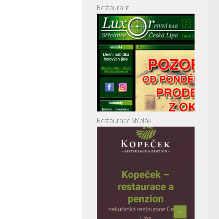
Restaurant
Restaurace Střelák