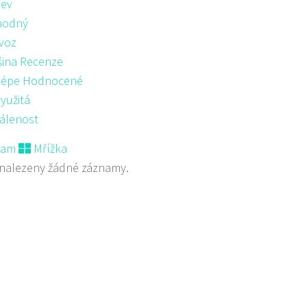
ev
hodný
voz
šina Recenze
lépe Hodnocené
yužitá
álenost
nam
Mřížka
nalezeny žádné záznamy.