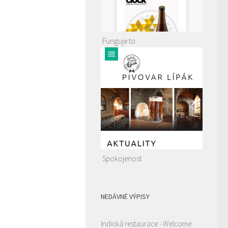
Funguje to
Spokojenost
NEDÁVNÉ VÝPISY
Indická restaurace - Welcome