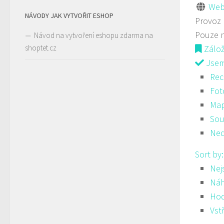
Web
NÁVODY JAK VYTVOŘIT ESHOP
Provoz
Pouze 
Návod na vytvoření eshopu zdarma na
shoptet.cz
Zálo
Jsem 
Rec
Fot
Ma
Sou
Ned
Sort by
Nej
Ná
Hod
Vst