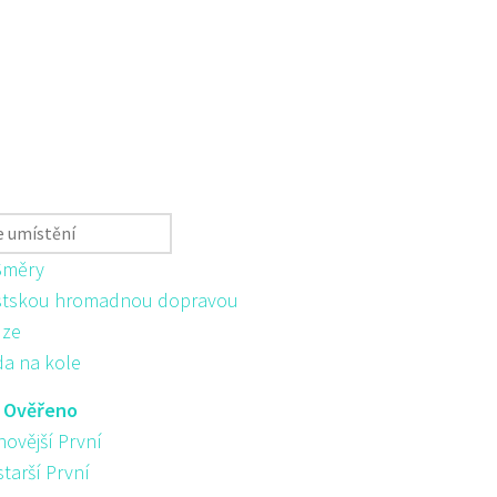
Směry
tskou hromadnou dopravou
ůze
da na kole
:
Ověřeno
novější První
starší První