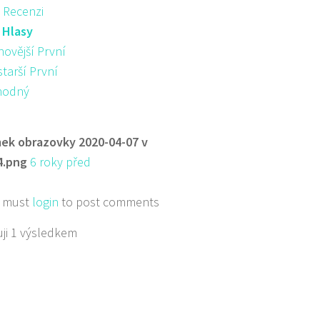
 Recenzi
:
Hlasy
novější První
starší První
hodný
ek obrazovky 2020-04-07 v
4.png
6 roky před
 must
login
to post comments
ji 1 výsledkem