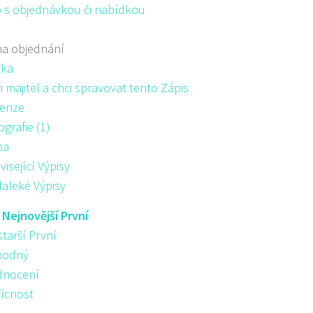
 s objednávkou či nabídkou
na objednání
žka
majitel a chci spravovat tento Zápis
enze
ografie (1)
pa
visející Výpisy
aleké Výpisy
:
Nejnovější První
starší První
hodný
nocení
řícnost