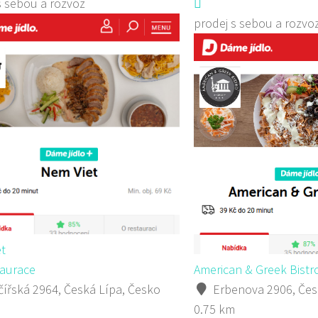
s sebou a rozvoz
prodej s sebou a rozvo
t
aurace
American & Greek Bistr
ířská 2964, Česká Lípa, Česko
Erbenova 2906, Čes
0.75 km