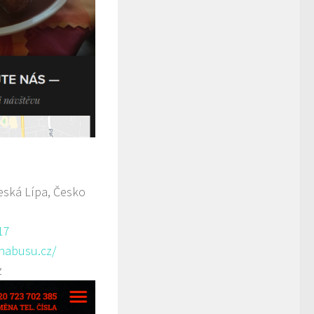
ská Lípa, Česko
17
anabusu.cz/
z