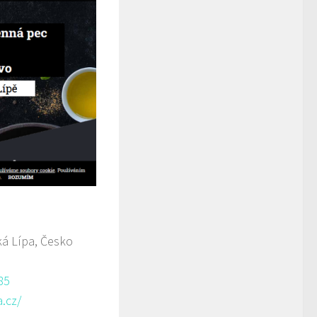
á Lípa, Česko
85
.cz/