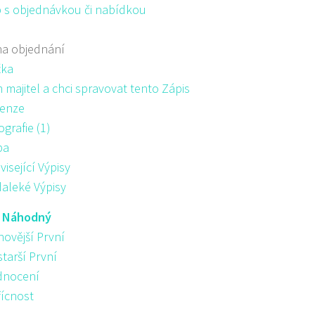
 s objednávkou či nabídkou
na objednání
žka
majitel a chci spravovat tento Zápis
enze
ografie (1)
pa
visející Výpisy
aleké Výpisy
:
Náhodný
novější První
starší První
nocení
řícnost