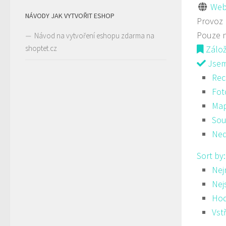
Web
NÁVODY JAK VYTVOŘIT ESHOP
Provoz
Pouze 
Návod na vytvoření eshopu zdarma na
shoptet.cz
Zálo
Jsem 
Rec
Fot
Ma
Sou
Ned
Sort by
Nej
Nej
Hod
Vst