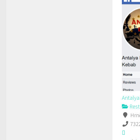
Antaly
Rest
Hrnč
732