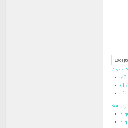
Získat 
Měs
Ch
Jíz
Sort by
Nej
Nej