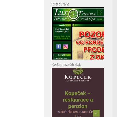
Restaurant
Restaurace Střelák