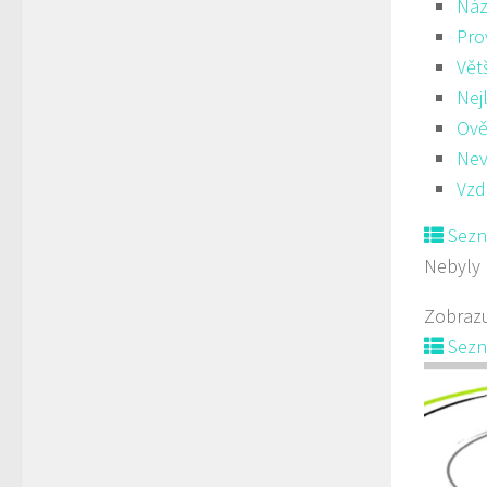
Náz
Pro
Vět
Nej
Ově
Nev
Vzd
Sez
Nebyly 
Zobrazu
Sez