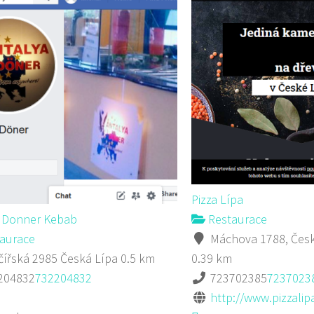
Pizza Lípa
a Donner Kebab
Restaurace
aurace
Máchova 1788, Česk
ířská 2985 Česká Lípa
0.5 km
0.39 km
204832
732204832
723702385
7237023
http://www.pizzalipa