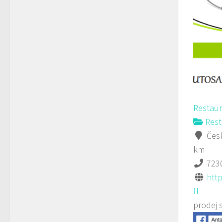
Restau
Rest
Česk
km
723
htt
prodej 