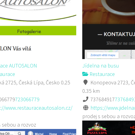
race AUTOSALON
Jídelna na busu
aurace
Restaurace
á 2725, Česká Lípa, Česko
0.25
Konopeova 2723, Če
0.35 km
066779
723066779
737684917
7376849
p://www.restauraceautosalon.cz/
https://www.jideln
prodej s sebou a rozvo
s sebou a rozvoz