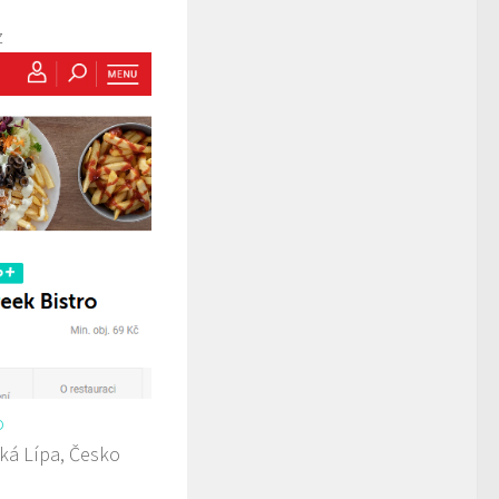
z
o
ká Lípa, Česko