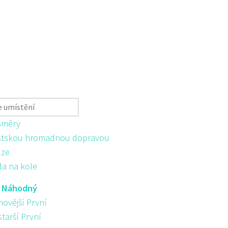
Směry
tskou hromadnou dopravou
ůze
da na kole
:
Náhodný
novější První
starší První