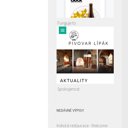
Funguje to
Spokojenost
NEDÁVNÉ VÝPISY
Indická restaurace - Welcome