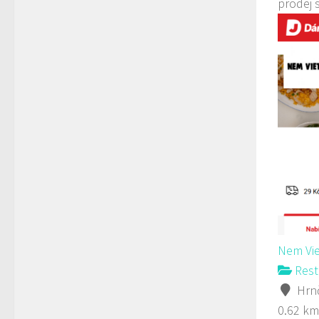
prodej 
Nem Vie
Rest
Hrnč
0.62 km