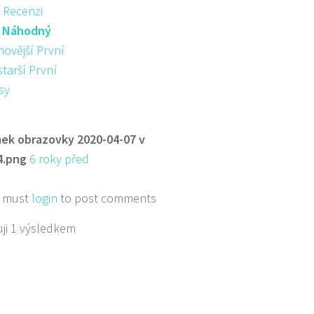
 Recenzi
:
Náhodný
novější První
starší První
sy
ek obrazovky 2020-04-07 v
4.png
6 roky před
 must
login
to post comments
ji 1 výsledkem