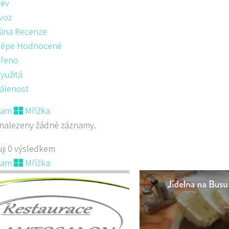
ev
voz
šina Recenze
lépe Hodnocené
řeno
yužitá
álenost
nam
Mřížka
nalezeny žádné záznamy.
ji 0 výsledkem
nam
Mřížka