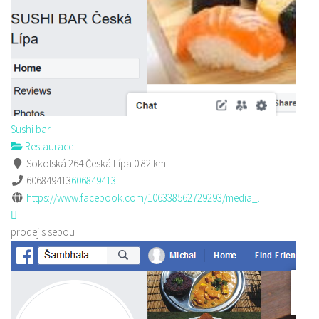
Sushi bar
Restaurace
Sokolská 264 Česká Lípa
0.82 km
606849413
606849413
https://www.facebook.com/106338562729293/media_...
prodej s sebou