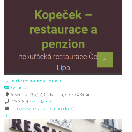
Kopeček - restaurace a penzion
Restaurace
5. Května 1403/72, Česká Lípa, Česko
0.89 km
775 518 303
775 518 303
http://www.restaurace-kopecek.cz/