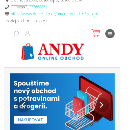
777668871
777668871
https://www.damejidlo.cz/american-bistro?zdroj=...
prodej s sebou a rozvoz