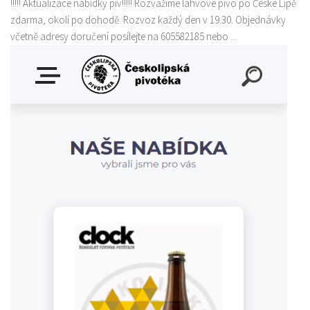
!!!!! Aktualizace nabídky piv!!!!! Rozvážíme lahvové pivo po České Lípě
zdarma, okolí po dohodě. Rozvoz každý den v 19:30. Objednávky
včetně adresy doručení posílejte na 605582185 nebo ...