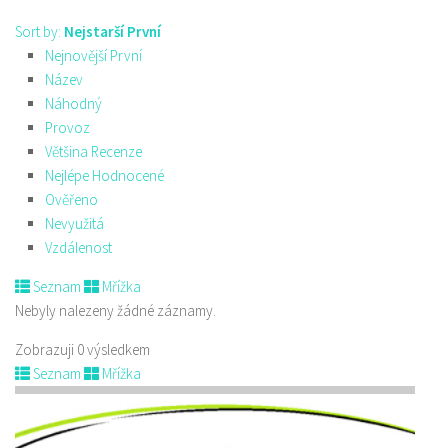
Sort by:
Nejstarší První
Nejnovější První
Název
Náhodný
Provoz
Většina Recenze
Nejlépe Hodnocené
Ověřeno
Nevyužitá
Vzdálenost
Seznam
Mřížka
Nebyly nalezeny žádné záznamy.
Zobrazuji 0 výsledkem
Seznam
Mřížka