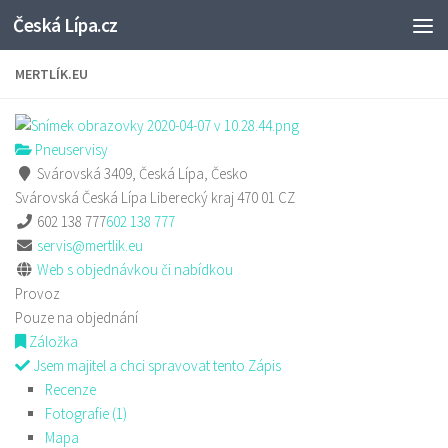
Česká Lípa.cz
Skip to content
MERTLÍK.EU
Pneuservisy
Svárovská 3409, Česká Lípa, Česko
Svárovská
Česká Lípa
Liberecký kraj
470 01
CZ
602 138 777
602 138 777
servis@mertlik.eu
Web s objednávkou či nabídkou
Provoz
Pouze na objednání
Záložka
Jsem majitel a chci spravovat tento Zápis
Recenze
Fotografie (1)
Mapa