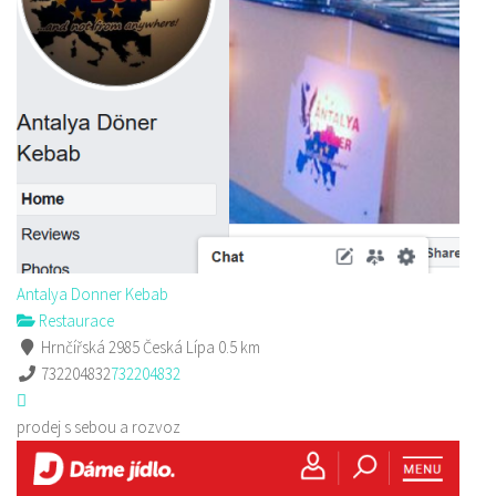
Antalya Donner Kebab
Restaurace
Hrnčířská 2985 Česká Lípa
0.5 km
732204832
732204832
prodej s sebou a rozvoz