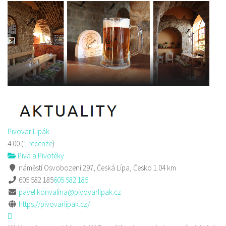
Pivovar Lipák
4.00
(
1 recenze
)
Piva a Pivotéky
náměstí Osvobození 297, Česká Lípa, Česko
1.04 km
605 582 185
605 582 185
pavel.konvalina@pivovarlipak.cz
https://pivovarlipak.cz/