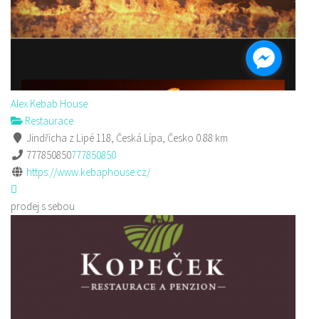
Alex Kebab House
Restaurace
Jindřicha z Lipé 118, Česká Lípa, Česko
0.88 km
777850850
777850850
https://www.kebaphouse.cz/
prodej s sebou