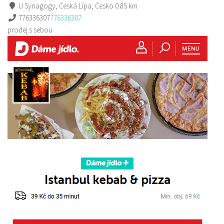
U Synagogy, Česká Lípa, Česko
0.85 km
776336307
776336307
prodej s sebou