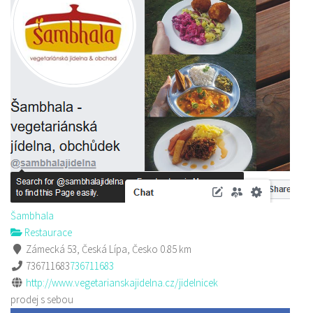
Šambhala
Restaurace
Zámecká 53, Česká Lípa, Česko
0.85 km
736711683
736711683
http://www.vegetarianskajidelna.cz/jidelnicek
prodej s sebou