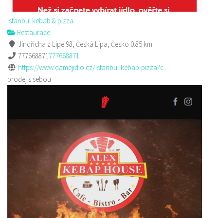
Istanbul kebab & pizza
Restaurace
Jindřicha z Lipé 98, Česká Lípa, Česko
0.85 km
777668871
777668871
https://www.damejidlo.cz/istanbul-kebab-pizza?c...
prodej s sebou