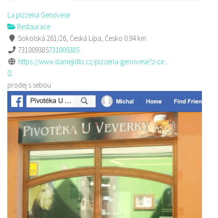
La pizzeria Genovese
Restaurace
Sokolská 261/26, Česká Lípa, Česko
0.94 km
731009385
731009385
https://www.damejidlo.cz/pizzeria-genovese?z-ce...
prodej s sebou