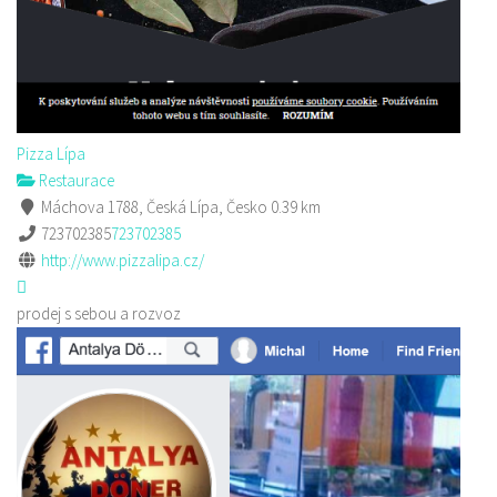
Pizza Lípa
Restaurace
Máchova 1788, Česká Lípa, Česko
0.39 km
723702385
723702385
http://www.pizzalipa.cz/
prodej s sebou a rozvoz