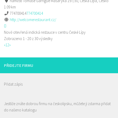
náměstí Tomáše Garrigue Masaryka 197/30, Česká Lípa, Česko
1.09 km
774700414
774700414
http://welcomerestaurant.cz/
Nově otevřená indická restauce v centru České Lípy
Zobrazeno 1 - 20 z 30 výsledky
«
1
2
»
PŘIDEJTE FIRMU
Přidat zápis
Jestliže znáte dobrou firmu na českolipsku, můžete ji zdarma přidat
do našeno katalogu