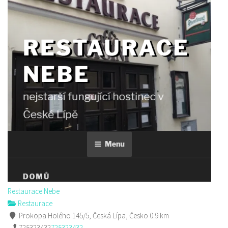
Restaurace Nebe
Restaurace
Prokopa Holého 145/5, Česká Lípa, Česko
0.9 km
725323432
725323432