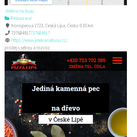
Jídelna na busu
Restaurace
Konopeova 2723, Česká Lípa, Česko
0.35 km
737684917
737684917
https://www.jidelnanabusu.cz/
prodej s sebou a rozvoz