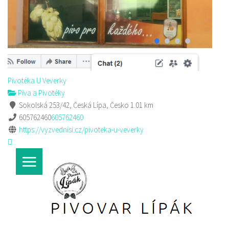
Pivotéka U Veverky
Piva a Pivotéky
Sokolská 253/42, Česká Lípa, Česko
1.01 km
605762460
605762460
https://vyzvednisi.cz/pivoteka-u-veverky