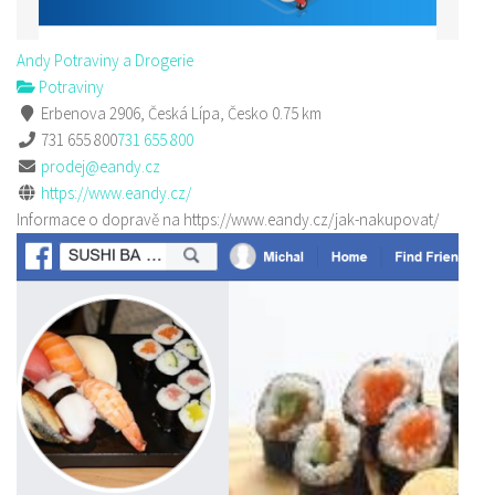
Andy Potraviny a Drogerie
Potraviny
Erbenova 2906, Česká Lípa, Česko
0.75 km
731 655 800
731 655 800
prodej@eandy.cz
https://www.eandy.cz/
Informace o dopravě na https://www.eandy.cz/jak-nakupovat/