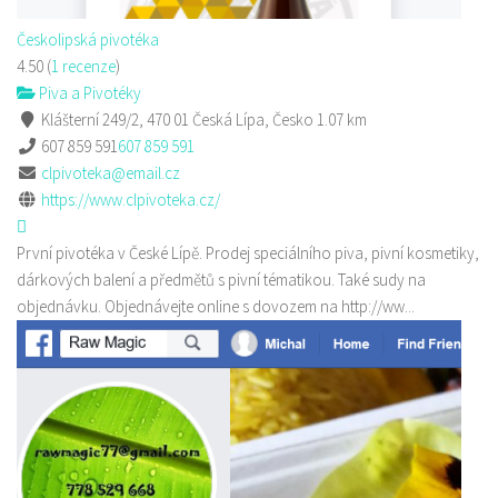
Českolipská pivotéka
4.50
(
1 recenze
)
Piva a Pivotéky
Klášterní 249/2, 470 01 Česká Lípa, Česko
1.07 km
607 859 591
607 859 591
clpivoteka@email.cz
https://www.clpivoteka.cz/
První pivotéka v České Lípě. Prodej speciálního piva, pivní kosmetiky,
dárkových balení a předmětů s pivní tématikou. Také sudy na
objednávku. Objednávejte online s dovozem na http://ww...