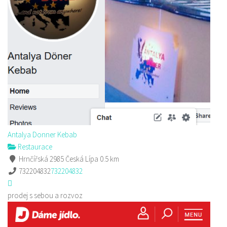
Antalya Donner Kebab
Restaurace
Hrnčířská 2985 Česká Lípa
0.5 km
732204832
732204832
prodej s sebou a rozvoz