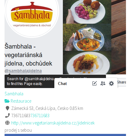
Šambhala
Restaurace
Zámecká 53, Česká Lípa, Česko
0.85 km
736711683
736711683
http://www.vegetarianskajidelna.cz/jidelnicek
prodej s sebou