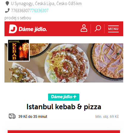
U Synagogy, Česká Lípa, Česko
0.85 km
776336307
776336307
prodej s sebou