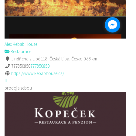
Alex Kebab House
Restaurace
Jindřicha z Lipé 118, Česká Lípa, Česko
0.88 km
777850850
777850850
https://www.kebaphouse.cz/
prodej s sebou