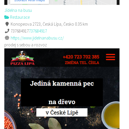
Jídelna na busu
Restaurace
Konopeova 2723, Česká Lípa, Česko
0.35 km
737684917
737684917
https://www.jidelnanabusu.cz/
prodej s sebou a rozvoz