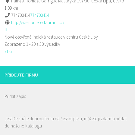
náměstí Tomáše Garrigue Masaryka 197/30, Česká Lípa, Česko
1.09 km
774700414
774700414
http://welcomerestaurant.cz/
Nově otevřená indická restauce v centru České Lípy
Zobrazeno 1 - 20 z 30 výsledky
«
1
2
»
PŘIDEJTE FIRMU
Přidat zápis
Jestliže znáte dobrou firmu na českolipsku, můžete ji zdarma přidat
do našeno katalogu