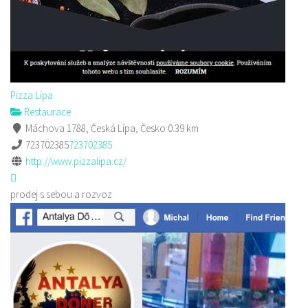
Pizza Lípa
Restaurace
Máchova 1788, Česká Lípa, Česko
0.39 km
723702385
723702385
http://www.pizzalipa.cz/
prodej s sebou a rozvoz