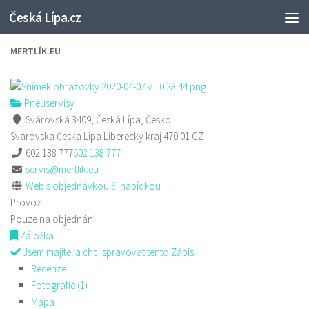
Česká Lípa.cz
Skip to content
MERTLÍK.EU
Pneuservisy
Svárovská 3409, Česká Lípa, Česko
Svárovská
Česká Lípa
Liberecký kraj
470 01
CZ
602 138 777
602 138 777
servis@mertlik.eu
Web s objednávkou či nabídkou
Provoz
Pouze na objednání
Záložka
Jsem majitel a chci spravovat tento Zápis
Recenze
Fotografie (1)
Mapa