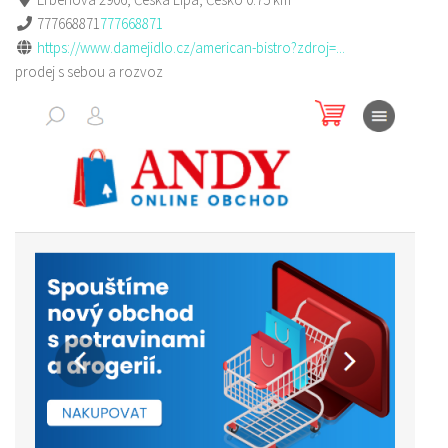
777668871
777668871
https://www.damejidlo.cz/american-bistro?zdroj=...
prodej s sebou a rozvoz