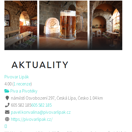
Pivovar Lipák
4.00
(
1 recenze
)
Piva a Pivotéky
náměstí Osvobození 297, Česká Lípa, Česko
1.04 km
605 582 185
605 582 185
pavel.konvalina@pivovarlipak.cz
https://pivovarlipak.cz/