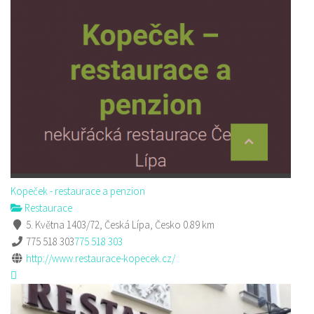
Kopeček - restaurace a penzion
Restaurace
5. Května 1403/72, Česká Lípa, Česko
0.89 km
775 518 303
775 518 303
http://www.restaurace-kopecek.cz/