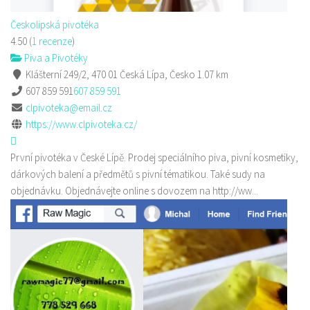
Českolipská pivotéka
4.50
(
1 recenze
)
Piva a Pivotéky
Klášterní 249/2, 470 01 Česká Lípa, Česko
1.07 km
607 859 591
607 859 591
clpivoteka@email.cz
https://www.clpivoteka.cz/
První pivotéka v České Lípě. Prodej speciálního piva, pivní kosmetiky,
dárkových balení a předmětů s pivní tématikou. Také sudy na
objednávku. Objednávejte online s dovozem na http://ww...