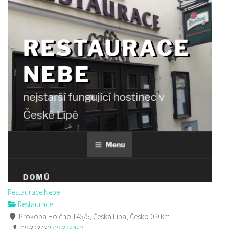
Restaurace Nebe
Restaurace
Prokopa Holého 145/5, Česká Lípa, Česko
0.9 km
725323432
725323432