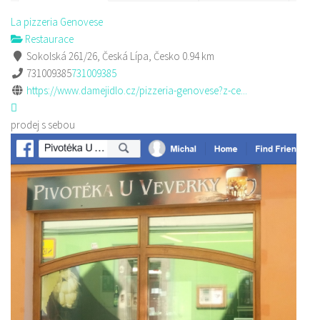
La pizzeria Genovese
Restaurace
Sokolská 261/26, Česká Lípa, Česko
0.94 km
731009385
731009385
https://www.damejidlo.cz/pizzeria-genovese?z-ce...
prodej s sebou