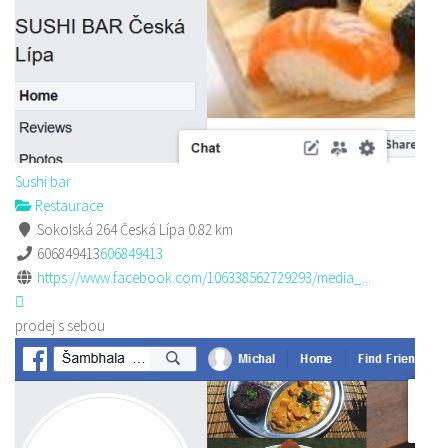
Sushi bar
Restaurace
Sokolská 264 Česká Lípa
0.82 km
606849413
606849413
https://www.facebook.com/106338562729293/media_...
prodej s sebou