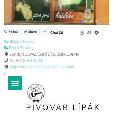
Pivotéka U Veverky
Piva a Pivotéky
Sokolská 253/42, Česká Lípa, Česko
1.01 km
605762460
605762460
https://vyzvednisi.cz/pivoteka-u-veverky