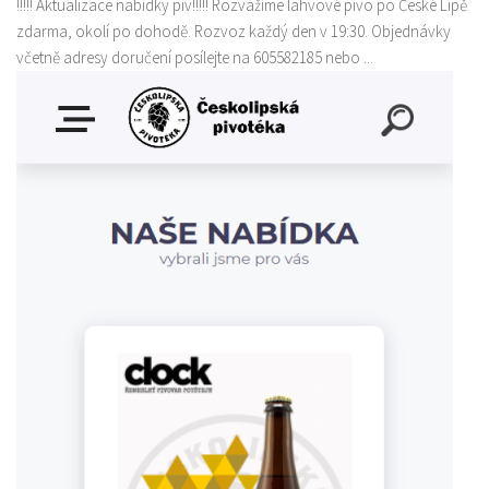
!!!!! Aktualizace nabídky piv!!!!! Rozvážíme lahvové pivo po České Lípě
zdarma, okolí po dohodě. Rozvoz každý den v 19:30. Objednávky
včetně adresy doručení posílejte na 605582185 nebo ...