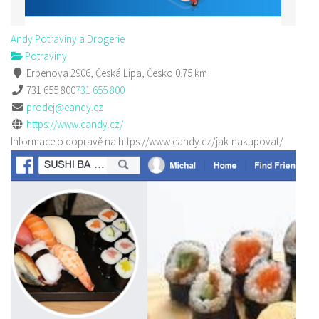
Andy Potraviny a Drogerie
Potraviny
Erbenova 2906, Česká Lípa, Česko
0.75 km
731 655 800
731 655 800
prodej@eandy.cz
https://www.eandy.cz/
Informace o dopravě na https://www.eandy.cz/jak-nakupovat/