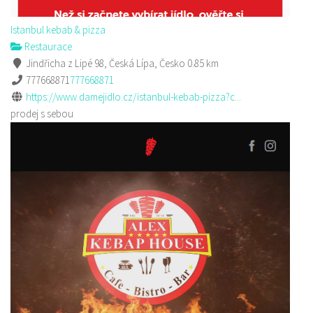
Istanbul kebab & pizza
Restaurace
Jindřicha z Lipé 98, Česká Lípa, Česko
0.85 km
777668871
777668871
https://www.damejidlo.cz/istanbul-kebab-pizza?c...
prodej s sebou