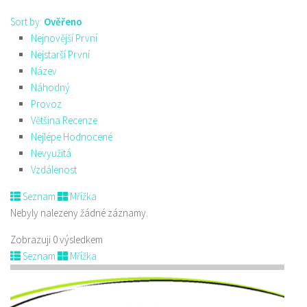
Sort by:
Ověřeno
Nejnovější První
Nejstarší První
Název
Náhodný
Provoz
Většina Recenze
Nejlépe Hodnocené
Nevyužitá
Vzdálenost
Seznam
Mřížka
Nebyly nalezeny žádné záznamy.
Zobrazuji 0 výsledkem
Seznam
Mřížka