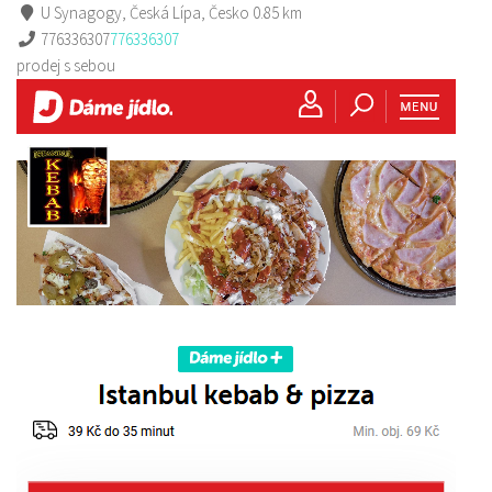
U Synagogy, Česká Lípa, Česko
0.85 km
776336307
776336307
prodej s sebou