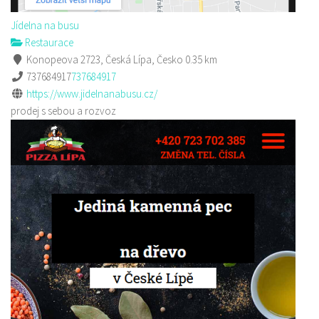
Jídelna na busu
Restaurace
Konopeova 2723, Česká Lípa, Česko
0.35 km
737684917
737684917
https://www.jidelnanabusu.cz/
prodej s sebou a rozvoz