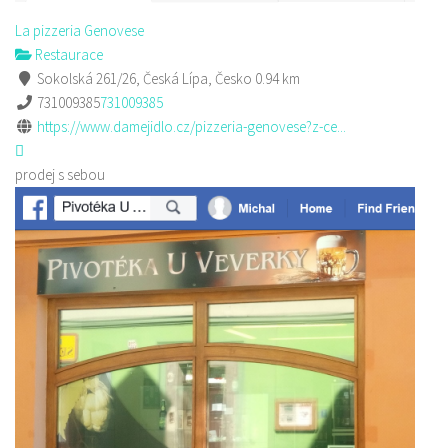
La pizzeria Genovese
Restaurace
Sokolská 261/26, Česká Lípa, Česko
0.94 km
731009385
731009385
https://www.damejidlo.cz/pizzeria-genovese?z-ce...
prodej s sebou