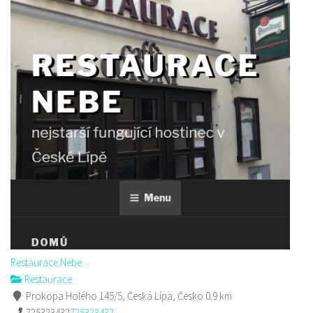
Restaurace Nebe
Restaurace
Prokopa Holého 145/5, Česká Lípa, Česko
0.9 km
725323432
725323432