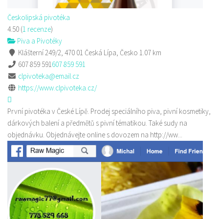
Českolipská pivotéka
4.50
(
1 recenze
)
Piva a Pivotéky
Klášterní 249/2, 470 01 Česká Lípa, Česko
1.07 km
607 859 591
607 859 591
clpivoteka@email.cz
https://www.clpivoteka.cz/
První pivotéka v České Lípě. Prodej speciálního piva, pivní kosmetiky,
dárkových balení a předmětů s pivní tématikou. Také sudy na
objednávku. Objednávejte online s dovozem na http://ww...