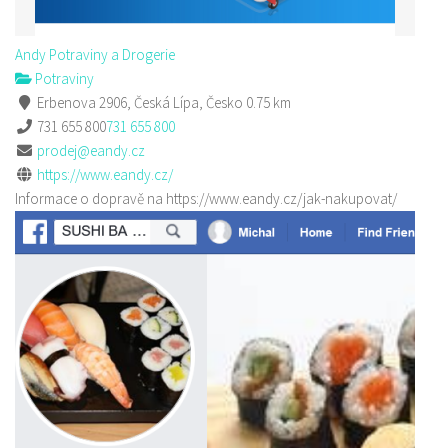
Andy Potraviny a Drogerie
Potraviny
Erbenova 2906, Česká Lípa, Česko
0.75 km
731 655 800
731 655 800
prodej@eandy.cz
https://www.eandy.cz/
Informace o dopravě na https://www.eandy.cz/jak-nakupovat/