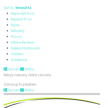
Sort by:
Nevyužitá
Nejnovější První
Nejstarší První
Název
Náhodný
Provoz
Většina Recenze
Nejlépe Hodnocené
Ověřeno
Vzdálenost
Seznam
Mřížka
Nebyly nalezeny žádné záznamy.
Zobrazuji 0 výsledkem
Seznam
Mřížka