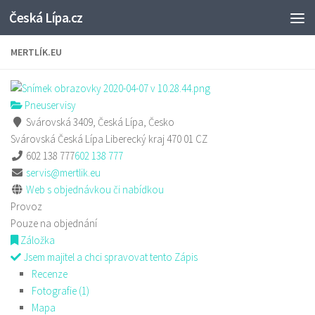
Česká Lípa.cz
Skip to content
MERTLÍK.EU
Pneuservisy
Svárovská 3409, Česká Lípa, Česko
Svárovská
Česká Lípa
Liberecký kraj
470 01
CZ
602 138 777
602 138 777
servis@mertlik.eu
Web s objednávkou či nabídkou
Provoz
Pouze na objednání
Záložka
Jsem majitel a chci spravovat tento Zápis
Recenze
Fotografie (1)
Mapa