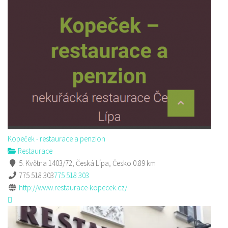
Kopeček - restaurace a penzion
Restaurace
5. Května 1403/72, Česká Lípa, Česko
0.89 km
775 518 303
775 518 303
http://www.restaurace-kopecek.cz/