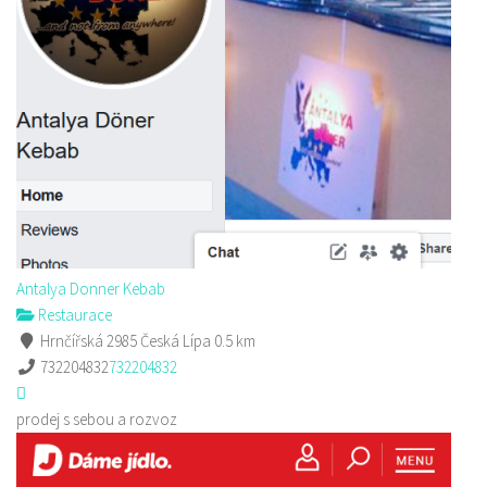
Antalya Donner Kebab
Restaurace
Hrnčířská 2985 Česká Lípa
0.5 km
732204832
732204832
prodej s sebou a rozvoz