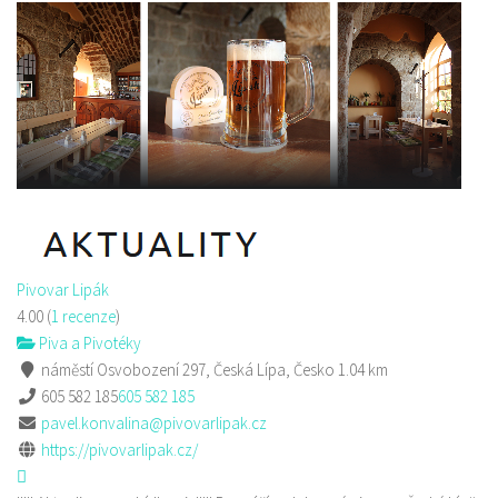
Pivovar Lipák
4.00
(
1 recenze
)
Piva a Pivotéky
náměstí Osvobození 297, Česká Lípa, Česko
1.04 km
605 582 185
605 582 185
pavel.konvalina@pivovarlipak.cz
https://pivovarlipak.cz/