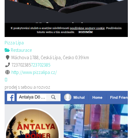
Pizza Lípa
Restaurace
Máchova 1788, Česká Lípa, Česko
0.39 km
723702385
723702385
http://www.pizzalipa.cz/
prodej s sebou a rozvoz