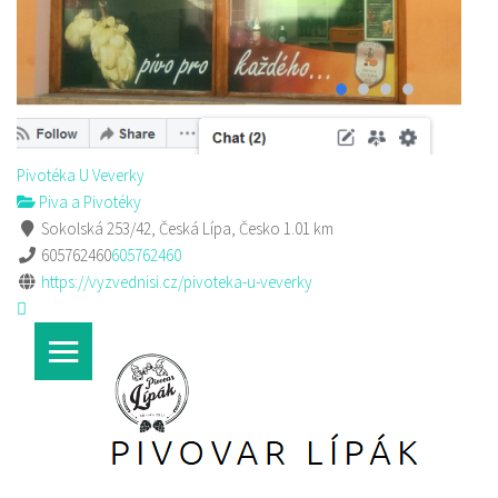
Pivotéka U Veverky
Piva a Pivotéky
Sokolská 253/42, Česká Lípa, Česko
1.01 km
605762460
605762460
https://vyzvednisi.cz/pivoteka-u-veverky