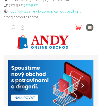
777668871
777668871
https://www.damejidlo.cz/american-bistro?zdroj=...
prodej s sebou a rozvoz