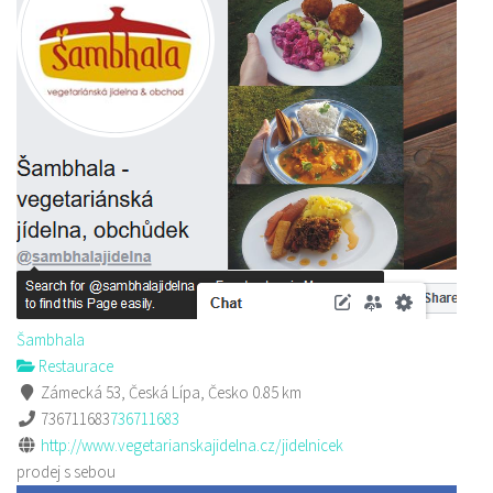
Šambhala
Restaurace
Zámecká 53, Česká Lípa, Česko
0.85 km
736711683
736711683
http://www.vegetarianskajidelna.cz/jidelnicek
prodej s sebou