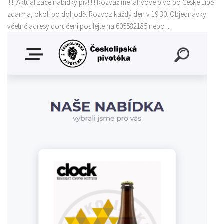
!!!!! Aktualizace nabídky piv!!!!! Rozvážíme lahvové pivo po České Lípě
zdarma, okolí po dohodě. Rozvoz každý den v 19:30. Objednávky
včetně adresy doručení posílejte na 605582185 nebo ...