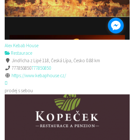
Alex Kebab House
Restaurace
Jindřicha z Lipé 118, Česká Lípa, Česko
0.88 km
777850850
777850850
https://www.kebaphouse.cz/
prodej s sebou