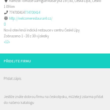
náměstí Tomáše Garrigue Masaryka 197/30, Česká Lípa, Česko
1.09 km
774700414
774700414
http://welcomerestaurant.cz/
Nově otevřená indická restauce v centru České Lípy
Zobrazeno 1 - 20 z 30 výsledky
«
1
2
»
PŘIDEJTE FIRMU
Přidat zápis
Jestliže znáte dobrou firmu na českolipsku, můžete ji zdarma přidat
do našeno katalogu