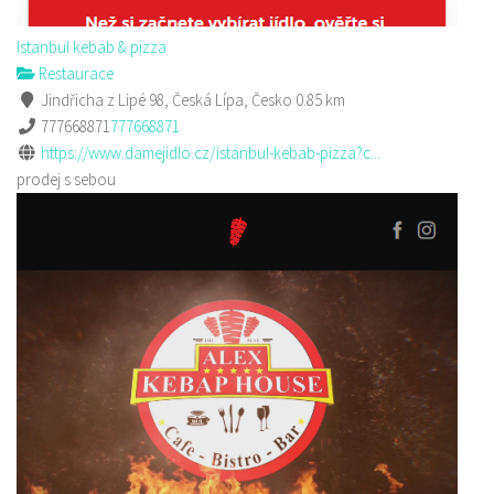
Istanbul kebab & pizza
Restaurace
Jindřicha z Lipé 98, Česká Lípa, Česko
0.85 km
777668871
777668871
https://www.damejidlo.cz/istanbul-kebab-pizza?c...
prodej s sebou