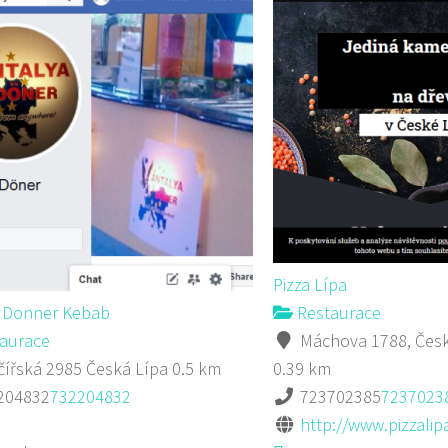
Pizza Lípa
a Donner Kebab
Restaurace
aurace
Máchova 1788, Česk
ířská 2985 Česká Lípa
0.5 km
0.39 km
204832
732204832
723702385
7237023
http://www.pizzalipa