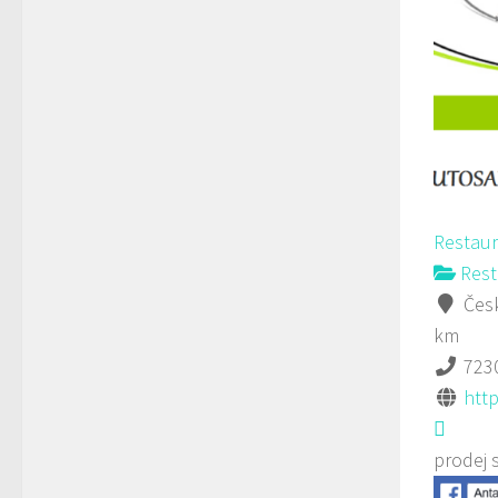
Restau
Rest
Česk
km
723
htt
prodej 