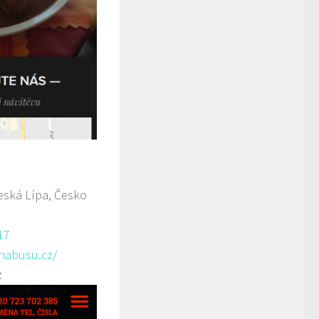
ská Lípa, Česko
17
anabusu.cz/
z