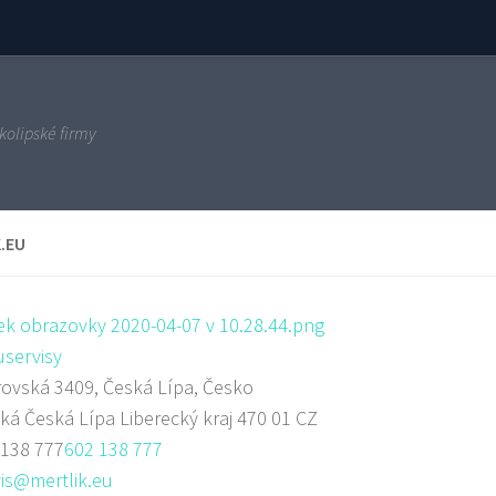
kolipské firmy
.EU
servisy
ovská 3409, Česká Lípa, Česko
ská
Česká Lípa
Liberecký kraj
470 01
CZ
 138 777
602 138 777
is@mertlik.eu