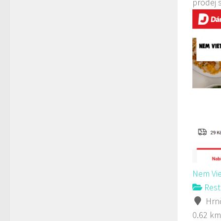
prodej 
Nem Vie
Rest
Hrnč
0.62 km