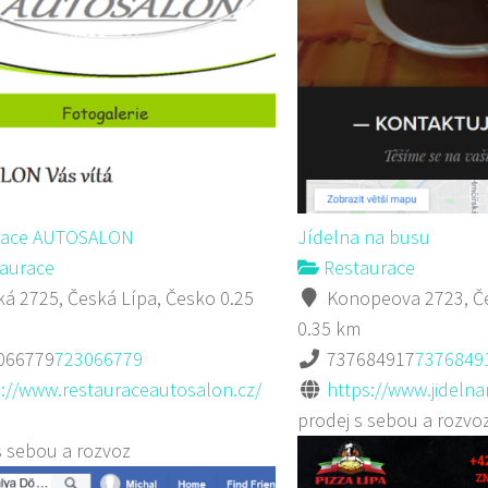
race AUTOSALON
Jídelna na busu
aurace
Restaurace
á 2725, Česká Lípa, Česko
0.25
Konopeova 2723, Če
0.35 km
066779
723066779
737684917
7376849
p://www.restauraceautosalon.cz/
https://www.jideln
prodej s sebou a rozvo
s sebou a rozvoz