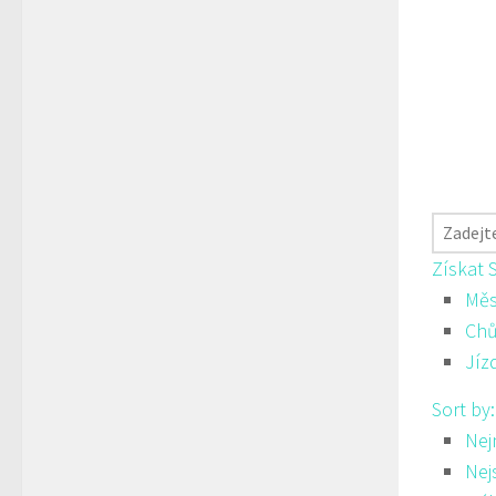
Získat 
Měs
Ch
Jíz
Sort by
Nej
Nej