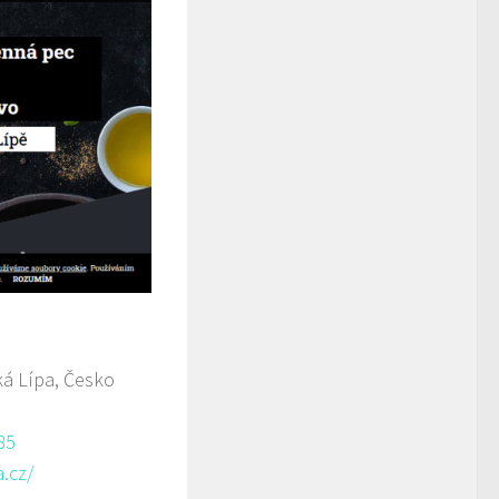
á Lípa, Česko
85
.cz/