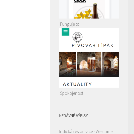
Funguje to
Spokojenost
NEDÁVNÉ VÝPISY
Indická restaurace - Welcome