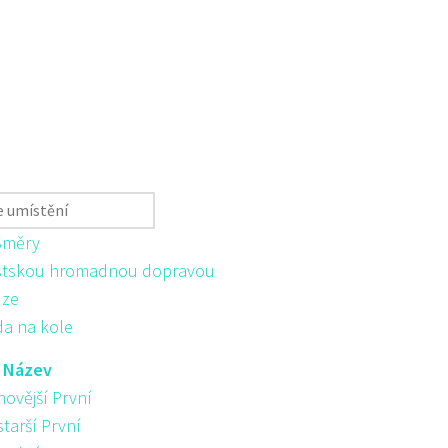
Směry
tskou hromadnou dopravou
ůze
da na kole
:
Název
novější První
starší První