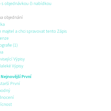
 s objednávkou či nabídkou
na objednání
žka
majitel a chci spravovat tento Zápis
enze
ografie (1)
pa
visející Výpisy
aleké Výpisy
:
Nejnovější První
starší První
hodný
nocení
řícnost