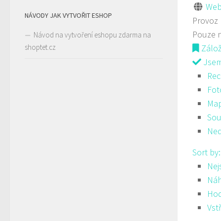
Web
NÁVODY JAK VYTVOŘIT ESHOP
Provoz
Pouze 
Návod na vytvoření eshopu zdarma na
shoptet.cz
Zálo
Jsem 
Rec
Fot
Ma
Sou
Ned
Sort by
Nej
Ná
Hod
Vst