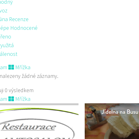
hodný
voz
šina Recenze
lépe Hodnocené
řeno
yužitá
álenost
nam
Mřížka
nalezeny žádné záznamy.
ji 0 výsledkem
nam
Mřížka