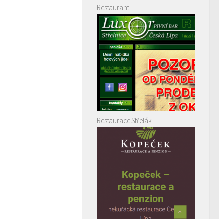
Restaurant
Restaurace Střelák