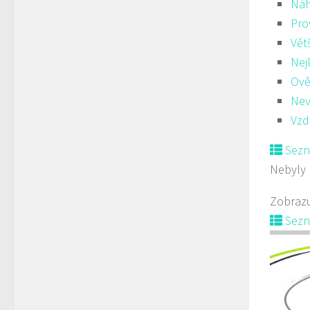
Ná
Pro
Vět
Nej
Ově
Nev
Vzd
Sez
Nebyly 
Zobrazu
Sez