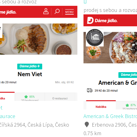
s sebou a rozvoz
prodej s sebou a rozvo
t
aurace
American & Greek Bistr
ířská 2964, Česká Lípa, Česko
Erbenova 2906, Čes
0.75 km