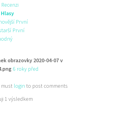
 Recenzi
:
Hlasy
novější První
starší První
hodný
ek obrazovky 2020-04-07 v
4.png
6 roky před
 must
login
to post comments
ji 1 výsledkem