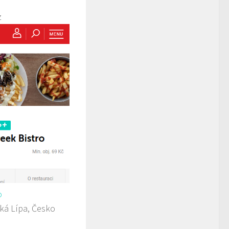
z
o
ká Lípa, Česko