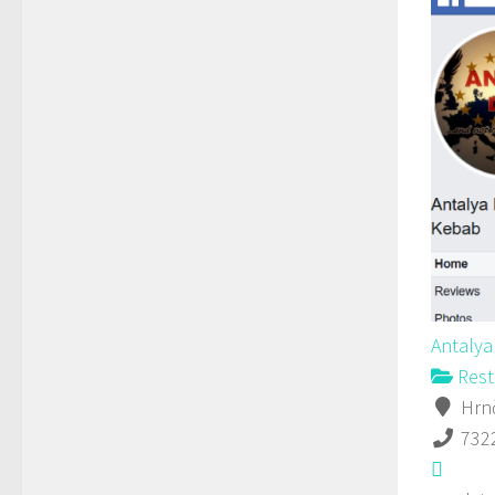
Antaly
Rest
Hrnč
732