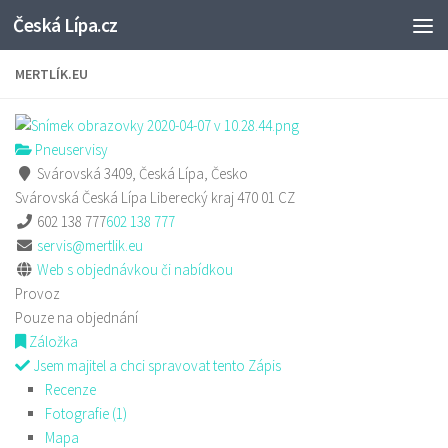
Česká Lípa.cz
Skip to content
MERTLÍK.EU
Pneuservisy
Svárovská 3409, Česká Lípa, Česko
Svárovská
Česká Lípa
Liberecký kraj
470 01
CZ
602 138 777
602 138 777
servis@mertlik.eu
Web s objednávkou či nabídkou
Provoz
Pouze na objednání
Záložka
Jsem majitel a chci spravovat tento Zápis
Recenze
Fotografie (1)
Mapa