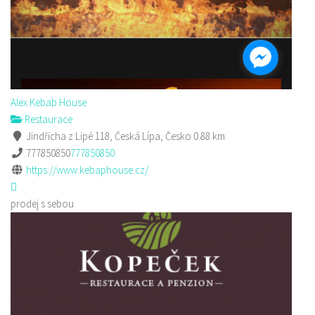
Alex Kebab House
Restaurace
Jindřicha z Lipé 118, Česká Lípa, Česko
0.88 km
777850850
777850850
https://www.kebaphouse.cz/
prodej s sebou