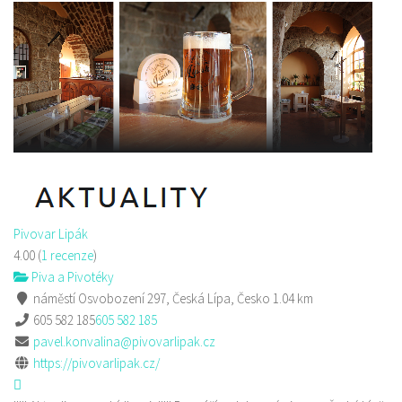
Pivovar Lipák
4.00
(
1 recenze
)
Piva a Pivotéky
náměstí Osvobození 297, Česká Lípa, Česko
1.04 km
605 582 185
605 582 185
pavel.konvalina@pivovarlipak.cz
https://pivovarlipak.cz/