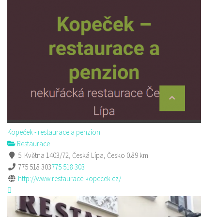
Kopeček - restaurace a penzion
Restaurace
5. Května 1403/72, Česká Lípa, Česko
0.89 km
775 518 303
775 518 303
http://www.restaurace-kopecek.cz/