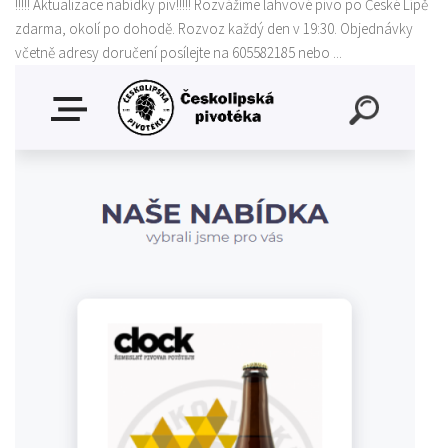
!!!!! Aktualizace nabídky piv!!!!! Rozvážíme lahvové pivo po České Lípě
zdarma, okolí po dohodě. Rozvoz každý den v 19:30. Objednávky
včetně adresy doručení posílejte na 605582185 nebo ...