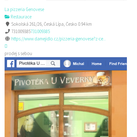
La pizzeria Genovese
Restaurace
Sokolská 261/26, Česká Lípa, Česko
0.94 km
731009385
731009385
https://www.damejidlo.cz/pizzeria-genovese?z-ce...
prodej s sebou