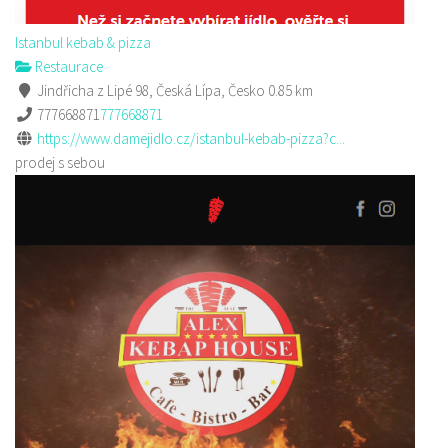
Istanbul kebab & pizza
Restaurace
Jindřicha z Lipé 98, Česká Lípa, Česko
0.85 km
777668871
777668871
https://www.damejidlo.cz/istanbul-kebab-pizza?c...
prodej s sebou