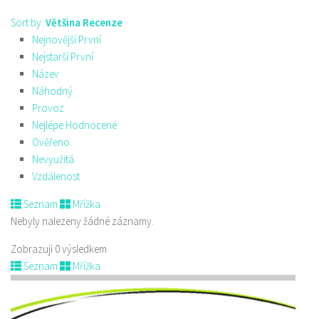
Sort by:
Většina Recenze
Nejnovější První
Nejstarší První
Název
Náhodný
Provoz
Nejlépe Hodnocené
Ověřeno
Nevyužitá
Vzdálenost
Seznam
Mřížka
Nebyly nalezeny žádné záznamy.
Zobrazuji 0 výsledkem
Seznam
Mřížka