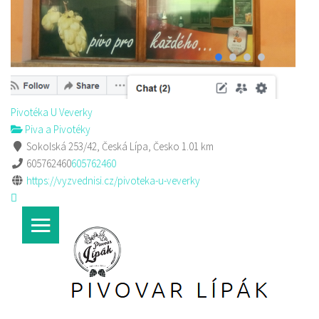
Pivotéka U Veverky
Piva a Pivotéky
Sokolská 253/42, Česká Lípa, Česko
1.01 km
605762460
605762460
https://vyzvednisi.cz/pivoteka-u-veverky