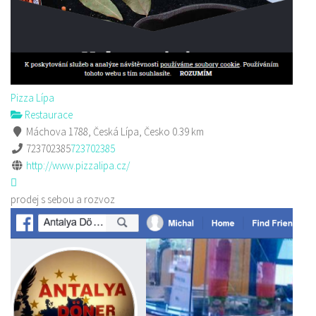
Pizza Lípa
Restaurace
Máchova 1788, Česká Lípa, Česko
0.39 km
723702385
723702385
http://www.pizzalipa.cz/
prodej s sebou a rozvoz