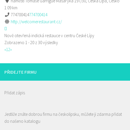
náměstí Tomáše Garrigue Masaryka 197/30, Česká Lípa, Česko
1.09 km
774700414
774700414
http://welcomerestaurant.cz/
Nově otevřená indická restauce v centru České Lípy
Zobrazeno 1 - 20 z 30 výsledky
«
1
2
»
PŘIDEJTE FIRMU
Přidat zápis
Jestliže znáte dobrou firmu na českolipsku, můžete ji zdarma přidat
do našeno katalogu