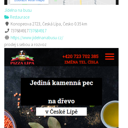
Jídelna na busu
Restaurace
Konopeova 2723, Česká Lípa, Česko
0.35 km
737684917
737684917
https://www.jidelnanabusu.cz/
prodej s sebou a rozvoz