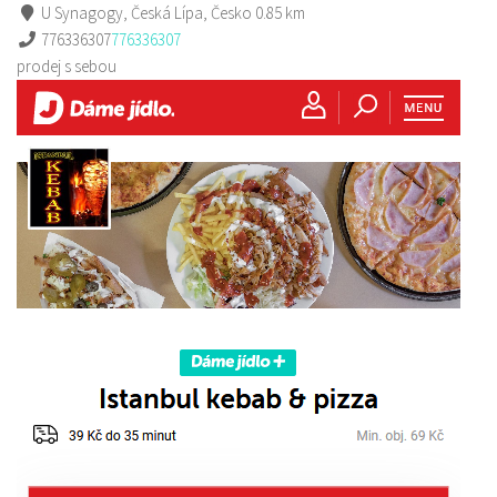
U Synagogy, Česká Lípa, Česko
0.85 km
776336307
776336307
prodej s sebou