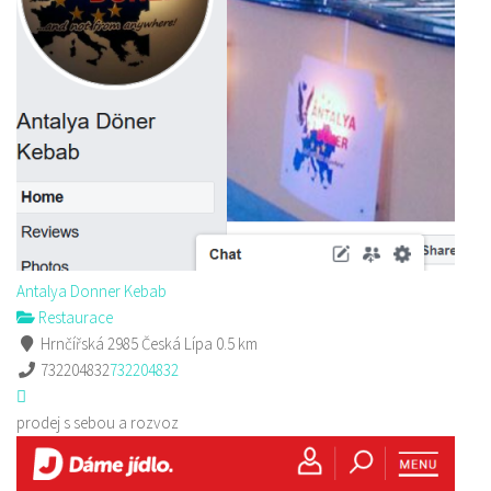
Antalya Donner Kebab
Restaurace
Hrnčířská 2985 Česká Lípa
0.5 km
732204832
732204832
prodej s sebou a rozvoz