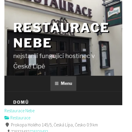
Restaurace Nebe
Restaurace
Prokopa Holého 145/5, Česká Lípa, Česko
0.9 km
725323432
725323432