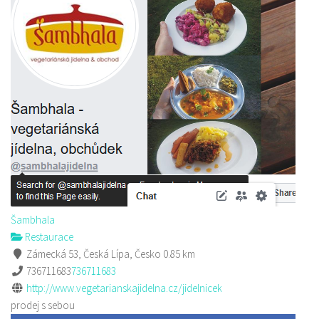
Šambhala
Restaurace
Zámecká 53, Česká Lípa, Česko
0.85 km
736711683
736711683
http://www.vegetarianskajidelna.cz/jidelnicek
prodej s sebou