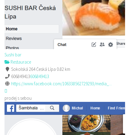
Sushi bar
Restaurace
Sokolská 264 Česká Lípa
0.82 km
606849413
606849413
https://www.facebook.com/106338562729293/media_...
prodej s sebou