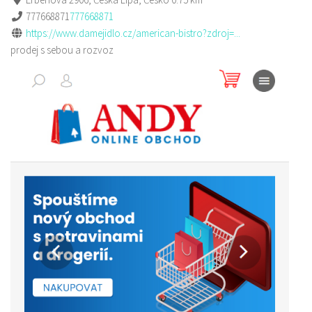
777668871
777668871
https://www.damejidlo.cz/american-bistro?zdroj=...
prodej s sebou a rozvoz