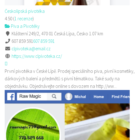
Českolipská pivotéka
4.50
(
1 recenze
)
Piva a Pivotéky
Klášterní 249/2, 470 01 Česká Lípa, Česko
1.07 km
607 859 591
607 859 591
clpivoteka@email.cz
https://www.clpivoteka.cz/
První pivotéka v České Lípě. Prodej speciálního piva, pivní kosmetiky,
dárkových balení a předmětů s pivní tématikou. Také sudy na
objednávku. Objednávejte online s dovozem na http://ww...