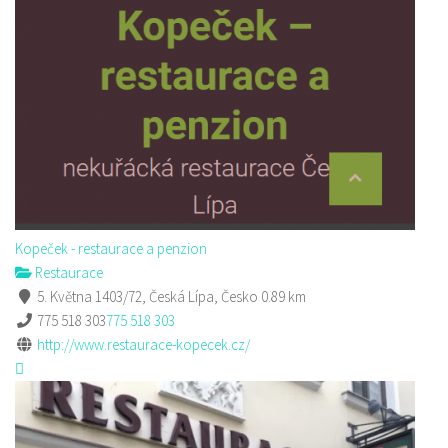
Kopeček - restaurace a penzion
Restaurace
5. Května 1403/72, Česká Lípa, Česko
0.89 km
775 518 303
775 518 303
http://www.restaurace-kopecek.cz/