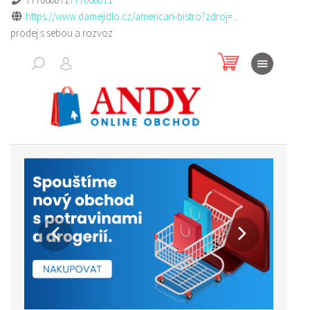
https://www.damejidlo.cz/american-bistro?zdroj=...
prodej s sebou a rozvoz