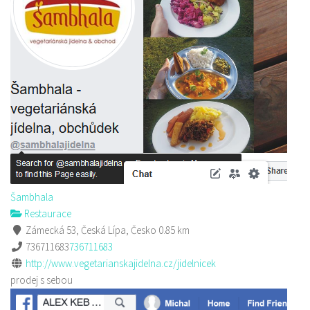
Šambhala
Restaurace
Zámecká 53, Česká Lípa, Česko
0.85 km
736711683
736711683
http://www.vegetarianskajidelna.cz/jidelnicek
prodej s sebou