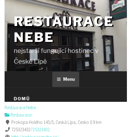
Restaurace Nebe
Restaurace
Prokopa Holého 145/5, Česká Lípa, Česko
0.9 km
725323432
725323432
http://restauracenebe.cz/