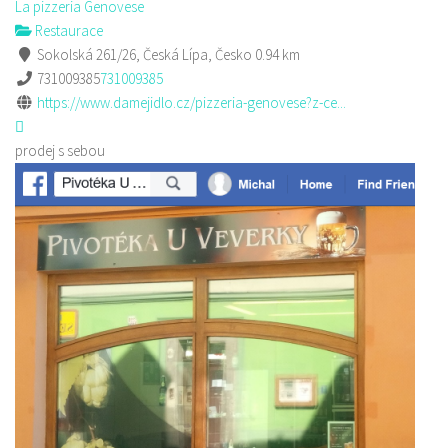
La pizzeria Genovese
Restaurace
Sokolská 261/26, Česká Lípa, Česko
0.94 km
731009385
731009385
https://www.damejidlo.cz/pizzeria-genovese?z-ce...
prodej s sebou