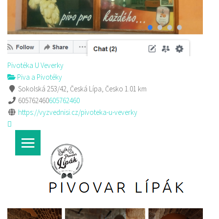
Pivotéka U Veverky
Piva a Pivotéky
Sokolská 253/42, Česká Lípa, Česko
1.01 km
605762460
605762460
https://vyzvednisi.cz/pivoteka-u-veverky