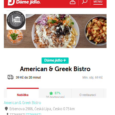
American & Greek Bistro
Erbenova 2906, Česká Lípa, Česko
0.75 km
777668871
777668871