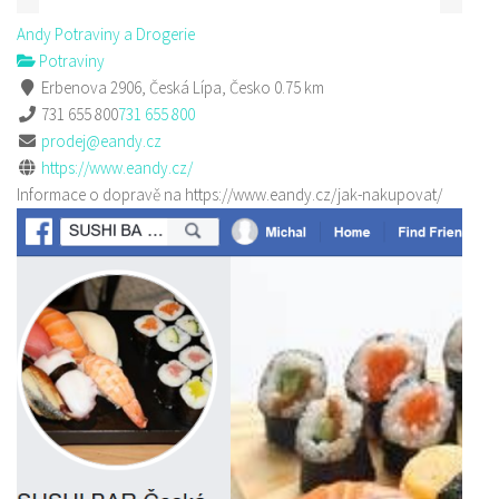
Andy Potraviny a Drogerie
Potraviny
Erbenova 2906, Česká Lípa, Česko
0.75 km
731 655 800
731 655 800
prodej@eandy.cz
https://www.eandy.cz/
Informace o dopravě na https://www.eandy.cz/jak-nakupovat/