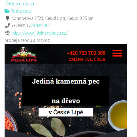
Jídelna na busu
Restaurace
Konopeova 2723, Česká Lípa, Česko
0.35 km
737684917
737684917
https://www.jidelnanabusu.cz/
prodej s sebou a rozvoz