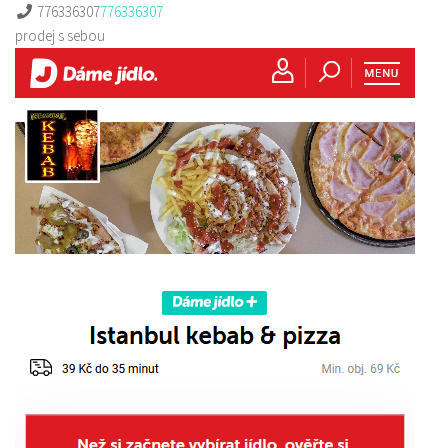
776336307
776336307
prodej s sebou