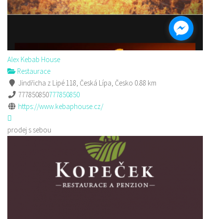
Alex Kebab House
Restaurace
Jindřicha z Lipé 118, Česká Lípa, Česko
0.88 km
777850850
777850850
https://www.kebaphouse.cz/
prodej s sebou