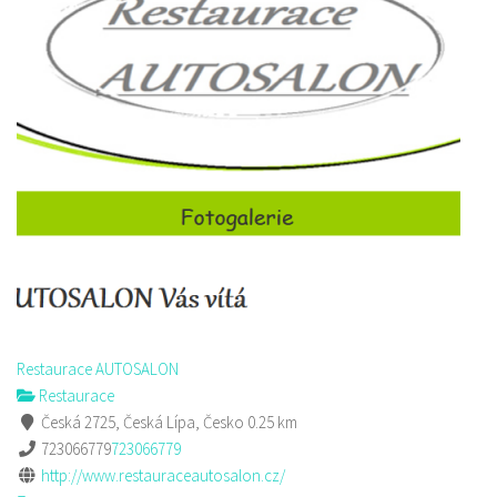
Restaurace AUTOSALON
Restaurace
Česká 2725, Česká Lípa, Česko
0.25 km
723066779
723066779
http://www.restauraceautosalon.cz/