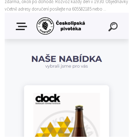
zdarma, okolí po dohodě. Rozvoz každý den v 19:30. Objednávky
včetně adresy doručení posílejte na 605582185 nebo ...