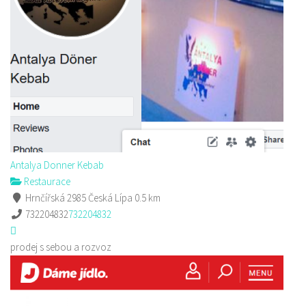
Antalya Donner Kebab
Restaurace
Hrnčířská 2985 Česká Lípa
0.5 km
732204832
732204832
prodej s sebou a rozvoz