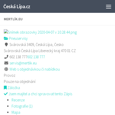
Česká Lípa.cz
Skip to content
MERTLÍK.EU
Pneuservisy
Svárovská 3409, Česká Lípa, Česko
Svárovská
Česká Lípa
Liberecký kraj
470 01
CZ
602 138 777
602 138 777
servis@mertlik.eu
Web s objednávkou či nabídkou
Provoz
Pouze na objednání
Záložka
Jsem majitel a chci spravovat tento Zápis
Recenze
Fotografie (1)
Mapa