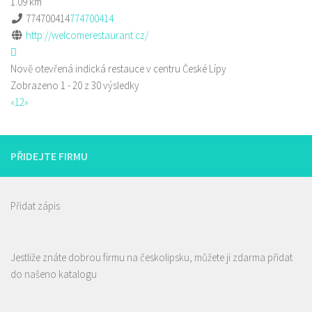
1.09 km
774700414
774700414
http://welcomerestaurant.cz/
Nově otevřená indická restauce v centru České Lípy
Zobrazeno 1 - 20 z 30 výsledky
«
1
2
»
PŘIDEJTE FIRMU
Přidat zápis
Jestliže znáte dobrou firmu na českolipsku, můžete ji zdarma přidat
do našeno katalogu