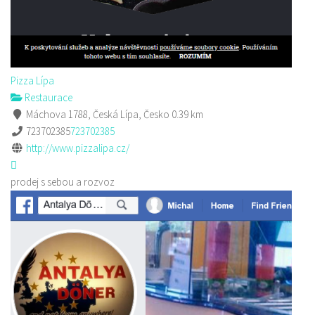
Pizza Lípa
Restaurace
Máchova 1788, Česká Lípa, Česko
0.39 km
723702385
723702385
http://www.pizzalipa.cz/
prodej s sebou a rozvoz