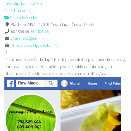
Českolipská pivotéka
4.50
(
1 recenze
)
Piva a Pivotéky
Klášterní 249/2, 470 01 Česká Lípa, Česko
1.07 km
607 859 591
607 859 591
clpivoteka@email.cz
https://www.clpivoteka.cz/
První pivotéka v České Lípě. Prodej speciálního piva, pivní kosmetiky,
dárkových balení a předmětů s pivní tématikou. Také sudy na
objednávku. Objednávejte online s dovozem na http://ww...