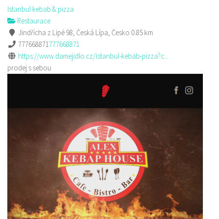
Istanbul kebab & pizza
Restaurace
Jindřicha z Lipé 98, Česká Lípa, Česko
0.85 km
777668871
777668871
https://www.damejidlo.cz/istanbul-kebab-pizza?c...
prodej s sebou