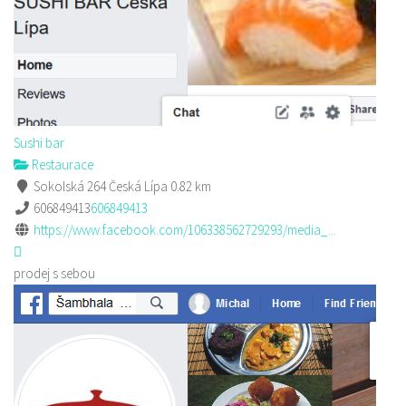
Sushi bar
Restaurace
Sokolská 264 Česká Lípa
0.82 km
606849413
606849413
https://www.facebook.com/106338562729293/media_...
prodej s sebou