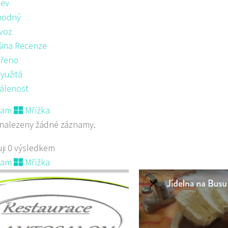
ev
hodný
voz
šina Recenze
řeno
yužitá
álenost
nam
Mřížka
nalezeny žádné záznamy.
ji 0 výsledkem
nam
Mřížka