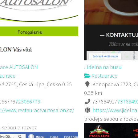
race AUTOSALON
Jídelna na busu
aurace
Restaurace
á 2725, Česká Lípa, Česko
0.25
Konopeova 2723, Če
0.35 km
066779
723066779
737684917
7376849
p://www.restauraceautosalon.cz/
https://www.jideln
prodej s sebou a rozvo
s sebou a rozvoz