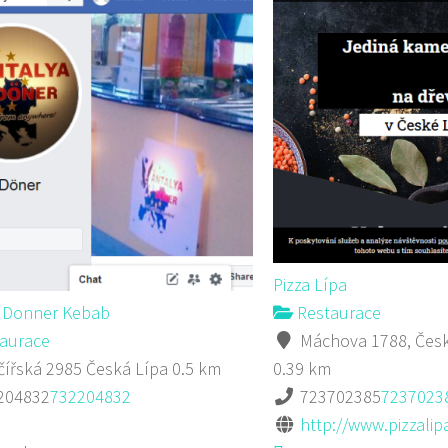
Pizza Lípa
a Donner Kebab
Restaurace
aurace
Máchova 1788, Česk
ířská 2985 Česká Lípa
0.5 km
0.39 km
204832
732204832
723702385
7237023
http://www.pizzalipa