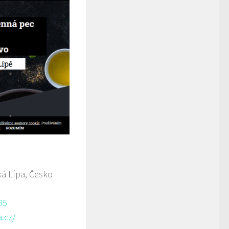
á Lípa, Česko
85
.cz/