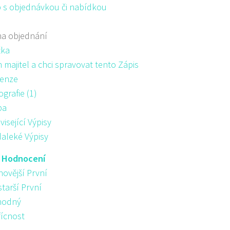
 s objednávkou či nabídkou
na objednání
žka
majitel a chci spravovat tento Zápis
enze
ografie (1)
pa
visející Výpisy
aleké Výpisy
:
Hodnocení
novější První
starší První
hodný
řícnost