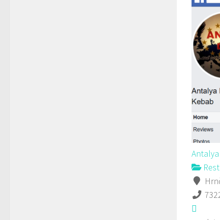
Antaly
Rest
Hrnč
732