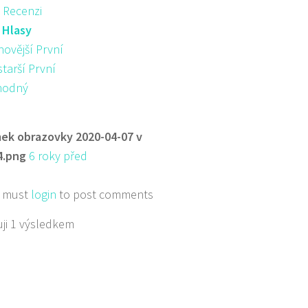
 Recenzi
:
Hlasy
novější První
starší První
hodný
ek obrazovky 2020-04-07 v
4.png
6 roky před
 must
login
to post comments
ji 1 výsledkem