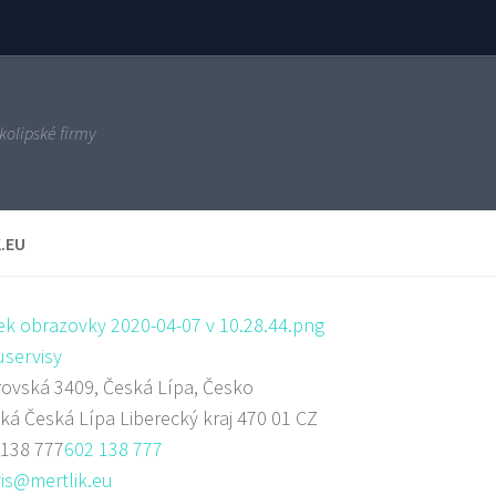
kolipské firmy
.EU
servisy
ovská 3409, Česká Lípa, Česko
ská
Česká Lípa
Liberecký kraj
470 01
CZ
 138 777
602 138 777
is@mertlik.eu