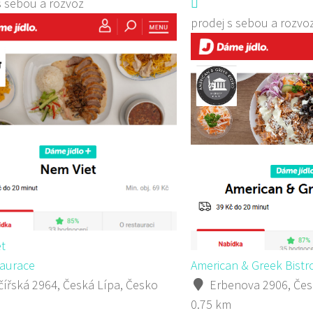
s sebou a rozvoz
prodej s sebou a rozvo
t
aurace
American & Greek Bistr
ířská 2964, Česká Lípa, Česko
Erbenova 2906, Čes
0.75 km