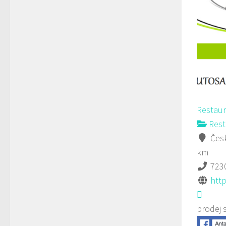
Restau
Rest
Česk
km
723
htt
prodej 