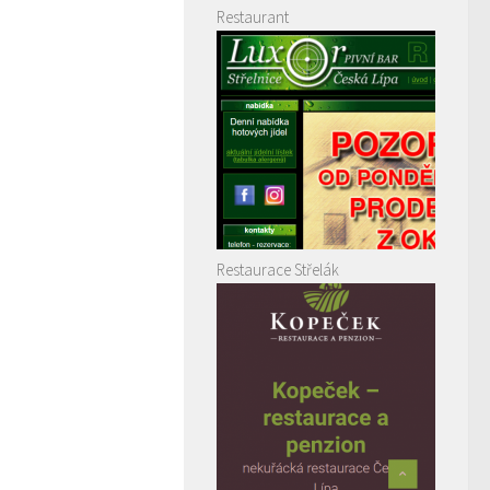
Restaurant
Restaurace Střelák