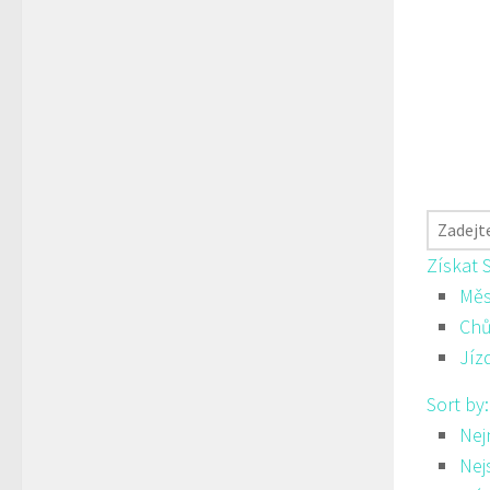
Získat 
Měs
Ch
Jíz
Sort by
Nej
Nej