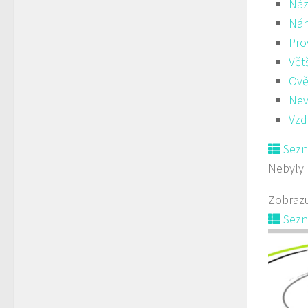
Náz
Ná
Pro
Vět
Ově
Nev
Vzd
Sez
Nebyly 
Zobrazu
Sez