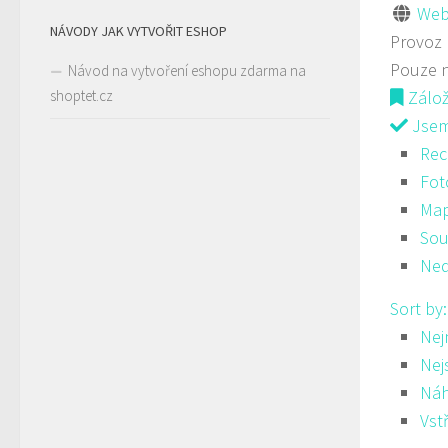
Web
NÁVODY JAK VYTVOŘIT ESHOP
Provoz
Pouze 
Návod na vytvoření eshopu zdarma na
shoptet.cz
Zálo
Jsem 
Rec
Fot
Ma
Sou
Ned
Sort by
Nej
Nej
Ná
Vst