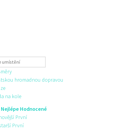
Směry
tskou hromadnou dopravou
ůze
da na kole
:
Nejlépe Hodnocené
novější První
starší První