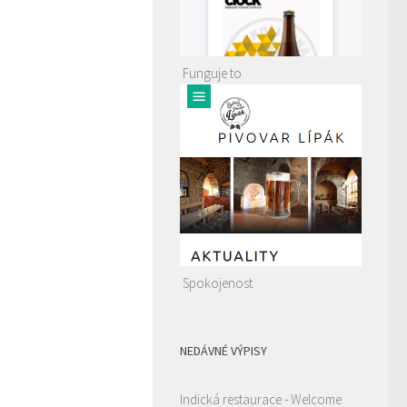
Funguje to
Spokojenost
NEDÁVNÉ VÝPISY
Indická restaurace - Welcome