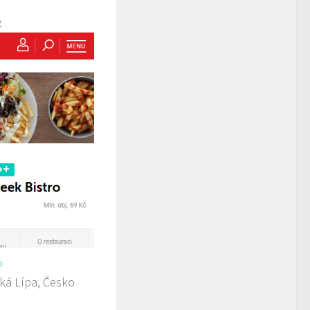
z
o
ká Lípa, Česko