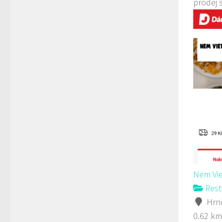
prodej 
Nem Vie
Rest
Hrnč
0.62 km