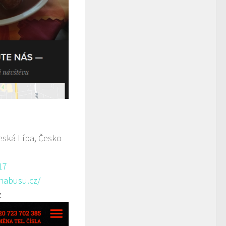
ská Lípa, Česko
17
anabusu.cz/
z