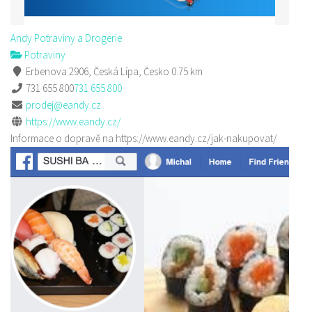
Andy Potraviny a Drogerie
Potraviny
Erbenova 2906, Česká Lípa, Česko
0.75 km
731 655 800
731 655 800
prodej@eandy.cz
https://www.eandy.cz/
Informace o dopravě na https://www.eandy.cz/jak-nakupovat/