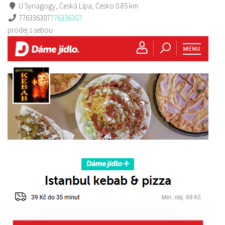
U Synagogy, Česká Lípa, Česko
0.85 km
776336307
776336307
prodej s sebou