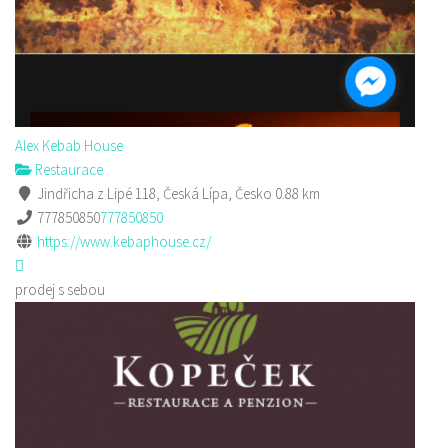
Alex Kebab House
Restaurace
Jindřicha z Lipé 118, Česká Lípa, Česko
0.88 km
777850850
777850850
https://www.kebaphouse.cz/
prodej s sebou