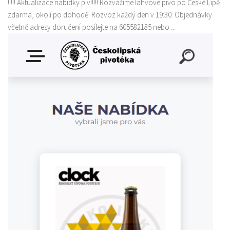
!!!!! Aktualizace nabídky piv!!!!! Rozvážíme lahvové pivo po České Lípě
zdarma, okolí po dohodě. Rozvoz každý den v 19:30. Objednávky
včetně adresy doručení posílejte na 605582185 nebo ...