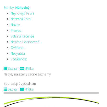
Sort by:
Náhodný
Nejnovější První
Nejstarší První
Název
Provoz
Většina Recenze
Nejlépe Hodnocené
Ověřeno
Nevyužitá
Vzdálenost
Seznam
Mřížka
Nebyly nalezeny žádné záznamy.
Zobrazuji 0 výsledkem
Seznam
Mřížka