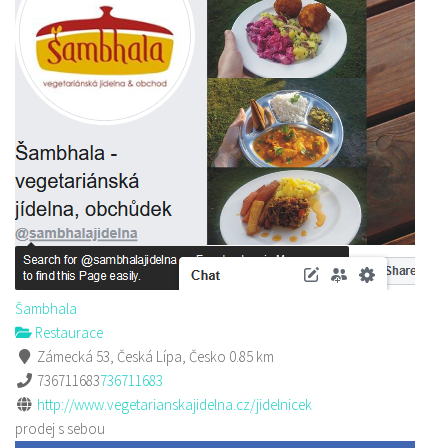
Šambhala
Restaurace
Zámecká 53, Česká Lípa, Česko
0.85 km
736711683
736711683
http://www.vegetarianskajidelna.cz/jidelnicek
prodej s sebou