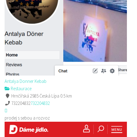
Antalya Donner Kebab
Restaurace
Hrnčířská 2985 Česká Lípa
0.5 km
732204832
732204832
prodej s sebou a rozvoz