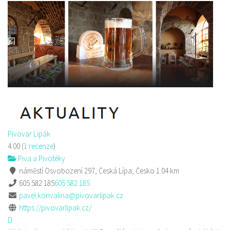
Pivovar Lipák
4.00
(
1 recenze
)
Piva a Pivotéky
náměstí Osvobození 297, Česká Lípa, Česko
1.04 km
605 582 185
605 582 185
pavel.konvalina@pivovarlipak.cz
https://pivovarlipak.cz/