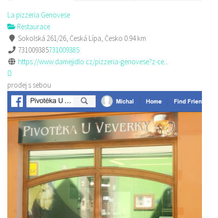
La pizzeria Genovese
Restaurace
Sokolská 261/26, Česká Lípa, Česko
0.94 km
731009385
731009385
https://www.damejidlo.cz/pizzeria-genovese?z-ce...
prodej s sebou