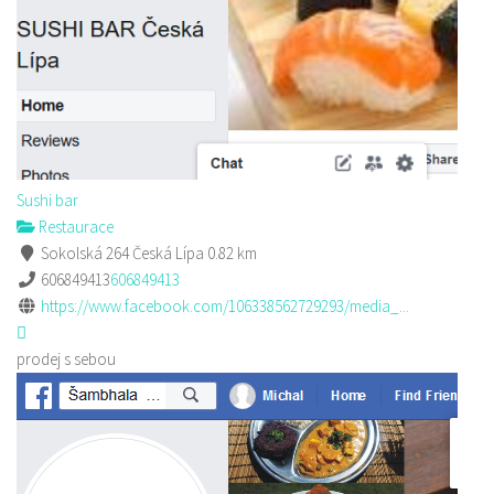
Sushi bar
Restaurace
Sokolská 264 Česká Lípa
0.82 km
606849413
606849413
https://www.facebook.com/106338562729293/media_...
prodej s sebou