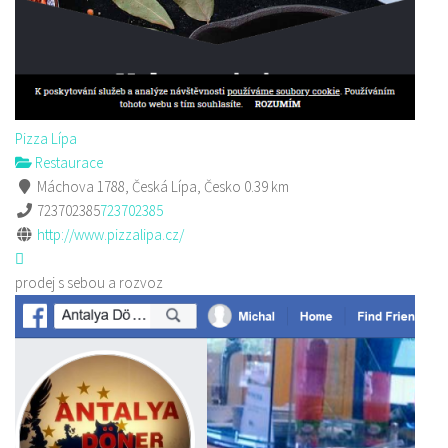
Pizza Lípa
Restaurace
Máchova 1788, Česká Lípa, Česko
0.39 km
723702385
723702385
http://www.pizzalipa.cz/
prodej s sebou a rozvoz