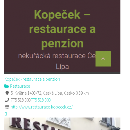
Kopeček - restaurace a penzion
Restaurace
5. Května 1403/72, Česká Lípa, Česko
0.89 km
775 518 303
775 518 303
http://www.restaurace-kopecek.cz/