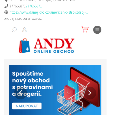
777668871
777668871
https://www.damejidlo.cz/american-bistro?zdroj=...
prodej s sebou a rozvoz