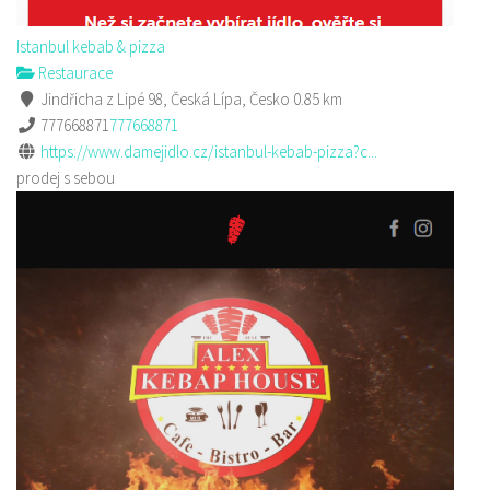
Istanbul kebab & pizza
Restaurace
Jindřicha z Lipé 98, Česká Lípa, Česko
0.85 km
777668871
777668871
https://www.damejidlo.cz/istanbul-kebab-pizza?c...
prodej s sebou