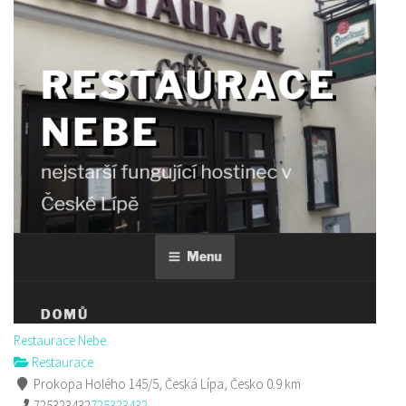
Restaurace Nebe
Restaurace
Prokopa Holého 145/5, Česká Lípa, Česko
0.9 km
725323432
725323432