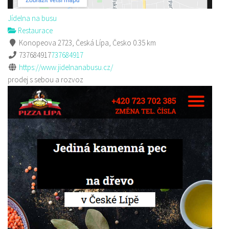
Jídelna na busu
Restaurace
Konopeova 2723, Česká Lípa, Česko
0.35 km
737684917
737684917
https://www.jidelnanabusu.cz/
prodej s sebou a rozvoz