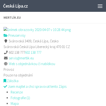
Česká Lípa.cz
Skip to content
MERTLÍK.EU
Pneuservisy
Svárovská 3409, Česká Lípa, Česko
Svárovská
Česká Lípa
Liberecký kraj
470 01
CZ
602 138 777
602 138 777
servis@mertlik.eu
Web s objednávkou či nabídkou
Provoz
Pouze na objednání
Záložka
Jsem majitel a chci spravovat tento Zápis
Recenze
Fotografie (1)
Mapa