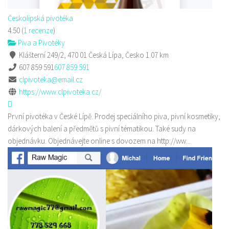
Českolipská pivotéka
4.50
(
1 recenze
)
Piva a Pivotéky
Klášterní 249/2, 470 01 Česká Lípa, Česko
1.07 km
607 859 591
607 859 591
clpivoteka@email.cz
https://www.clpivoteka.cz/
První pivotéka v České Lípě. Prodej speciálního piva, pivní kosmetiky,
dárkových balení a předmětů s pivní tématikou. Také sudy na
objednávku. Objednávejte online s dovozem na http://ww...