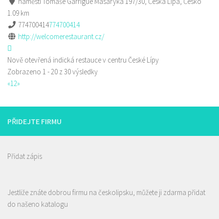
náměstí Tomáše Garrigue Masaryka 197/30, Česká Lípa, Česko
1.09 km
774700414
774700414
http://welcomerestaurant.cz/
Nově otevřená indická restauce v centru České Lípy
Zobrazeno 1 - 20 z 30 výsledky
«
1
2
»
PŘIDEJTE FIRMU
Přidat zápis
Jestliže znáte dobrou firmu na českolipsku, můžete ji zdarma přidat
do našeno katalogu