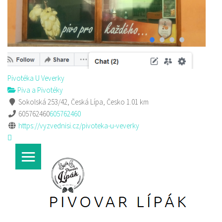
Pivotéka U Veverky
Piva a Pivotéky
Sokolská 253/42, Česká Lípa, Česko
1.01 km
605762460
605762460
https://vyzvednisi.cz/pivoteka-u-veverky