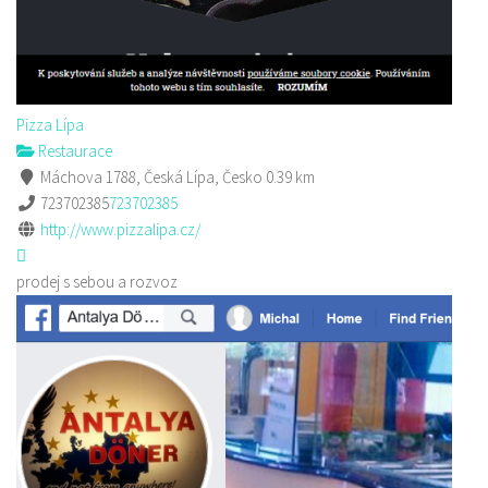
Pizza Lípa
Restaurace
Máchova 1788, Česká Lípa, Česko
0.39 km
723702385
723702385
http://www.pizzalipa.cz/
prodej s sebou a rozvoz