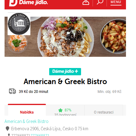
American & Greek Bistro
Erbenova 2906, Česká Lípa, Česko
0.75 km
777668871
777668871