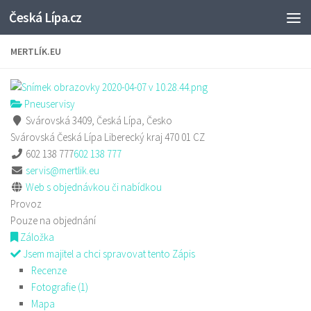
Česká Lípa.cz
Skip to content
MERTLÍK.EU
Pneuservisy
Svárovská 3409, Česká Lípa, Česko
Svárovská
Česká Lípa
Liberecký kraj
470 01
CZ
602 138 777
602 138 777
servis@mertlik.eu
Web s objednávkou či nabídkou
Provoz
Pouze na objednání
Záložka
Jsem majitel a chci spravovat tento Zápis
Recenze
Fotografie (1)
Mapa