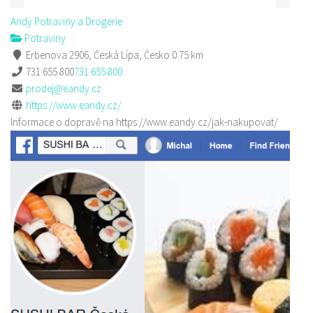
Andy Potraviny a Drogerie
Potraviny
Erbenova 2906, Česká Lípa, Česko
0.75 km
731 655 800
731 655 800
prodej@eandy.cz
https://www.eandy.cz/
Informace o dopravě na https://www.eandy.cz/jak-nakupovat/