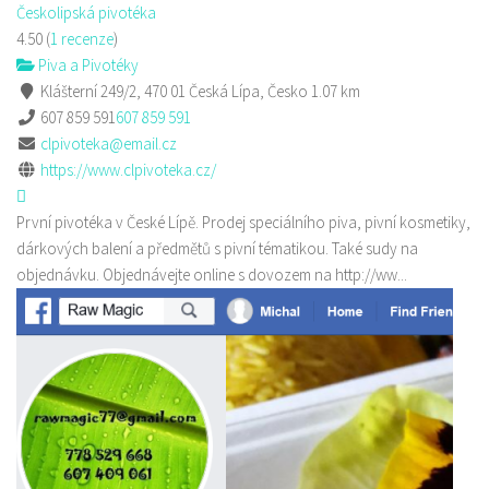
Českolipská pivotéka
4.50
(
1 recenze
)
Piva a Pivotéky
Klášterní 249/2, 470 01 Česká Lípa, Česko
1.07 km
607 859 591
607 859 591
clpivoteka@email.cz
https://www.clpivoteka.cz/
První pivotéka v České Lípě. Prodej speciálního piva, pivní kosmetiky,
dárkových balení a předmětů s pivní tématikou. Také sudy na
objednávku. Objednávejte online s dovozem na http://ww...