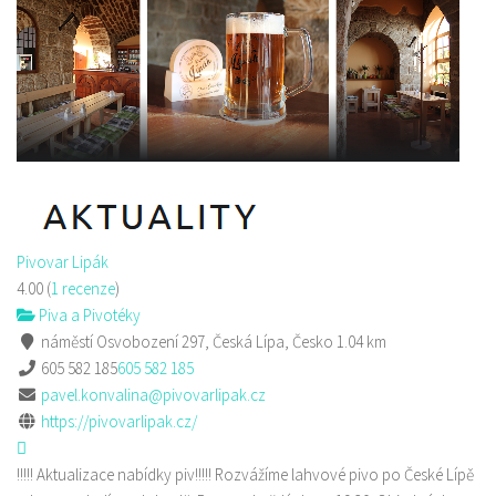
Pivovar Lipák
4.00
(
1 recenze
)
Piva a Pivotéky
náměstí Osvobození 297, Česká Lípa, Česko
1.04 km
605 582 185
605 582 185
pavel.konvalina@pivovarlipak.cz
https://pivovarlipak.cz/
!!!!! Aktualizace nabídky piv!!!!! Rozvážíme lahvové pivo po České Lípě