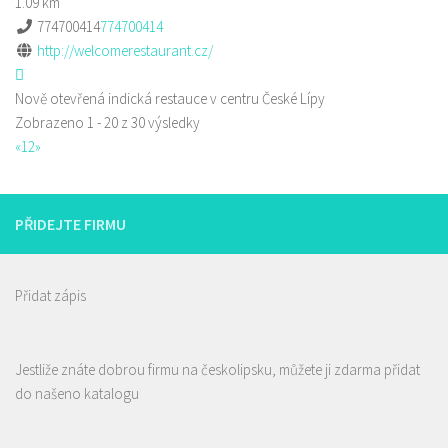
1.09 km
774700414
774700414
http://welcomerestaurant.cz/
Nově otevřená indická restauce v centru České Lípy
Zobrazeno 1 - 20 z 30 výsledky
«
1
2
»
PŘIDEJTE FIRMU
Přidat zápis
Jestliže znáte dobrou firmu na českolipsku, můžete ji zdarma přidat
do našeno katalogu