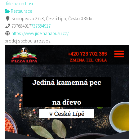
Jídelna na busu
Restaurace
Konopeova 2723, Česká Lípa, Česko
0.35 km
737684917
737684917
https://www.jidelnanabusu.cz/
prodej s sebou a rozvoz