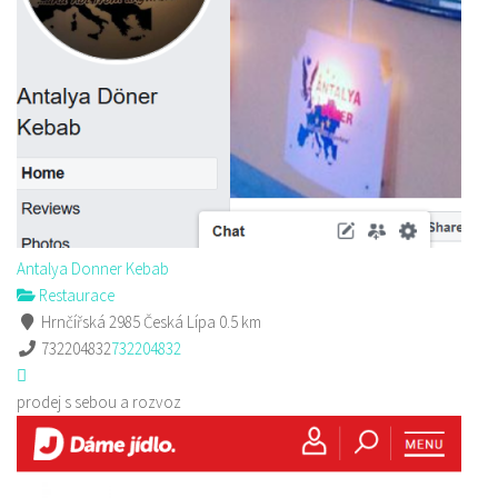
Antalya Donner Kebab
Restaurace
Hrnčířská 2985 Česká Lípa
0.5 km
732204832
732204832
prodej s sebou a rozvoz