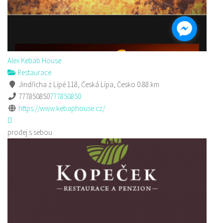
Alex Kebab House
Restaurace
Jindřicha z Lipé 118, Česká Lípa, Česko
0.88 km
777850850
777850850
https://www.kebaphouse.cz/
prodej s sebou