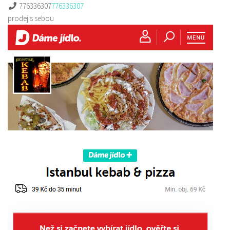
776336307
776336307
prodej s sebou