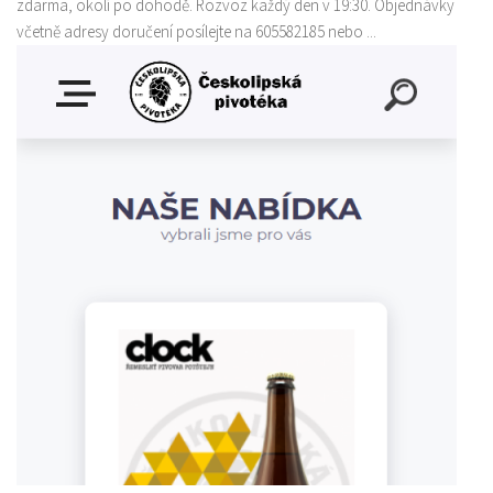
zdarma, okolí po dohodě. Rozvoz každý den v 19:30. Objednávky
včetně adresy doručení posílejte na 605582185 nebo ...