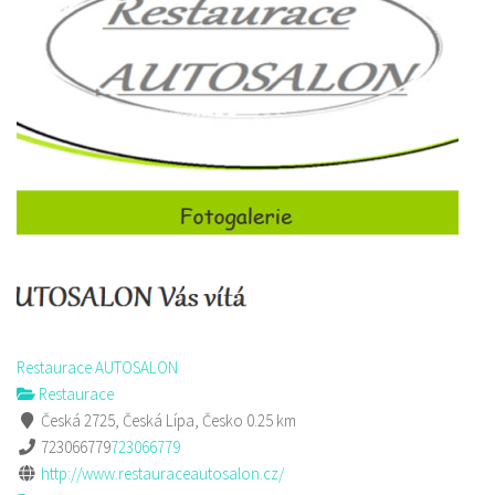
Restaurace AUTOSALON
Restaurace
Česká 2725, Česká Lípa, Česko
0.25 km
723066779
723066779
http://www.restauraceautosalon.cz/