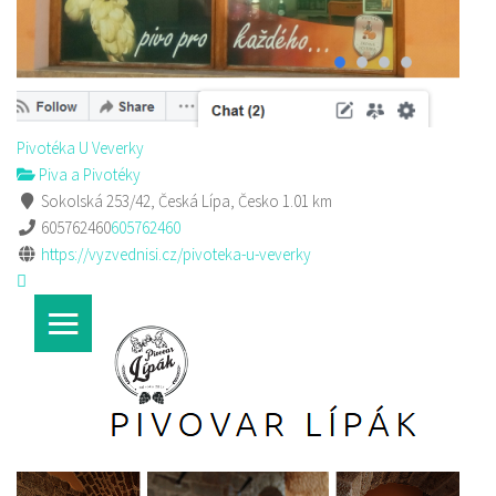
Pivotéka U Veverky
Piva a Pivotéky
Sokolská 253/42, Česká Lípa, Česko
1.01 km
605762460
605762460
https://vyzvednisi.cz/pivoteka-u-veverky