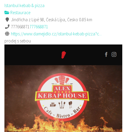
Istanbul kebab & pizza
Restaurace
Jindřicha z Lipé 98, Česká Lípa, Česko
0.85 km
777668871
777668871
https://www.damejidlo.cz/istanbul-kebab-pizza?c...
prodej s sebou