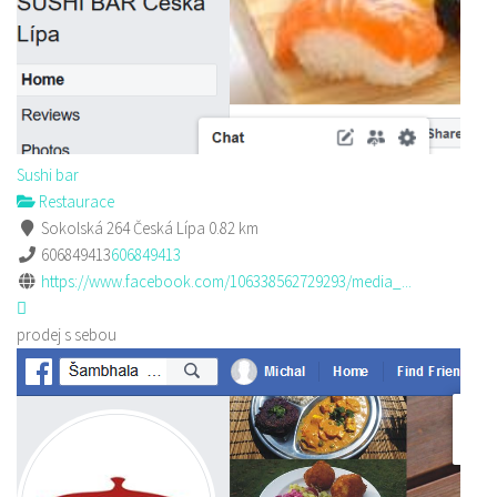
Sushi bar
Restaurace
Sokolská 264 Česká Lípa
0.82 km
606849413
606849413
https://www.facebook.com/106338562729293/media_...
prodej s sebou