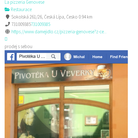
La pizzeria Genovese
Restaurace
Sokolská 261/26, Česká Lípa, Česko
0.94 km
731009385
731009385
https://www.damejidlo.cz/pizzeria-genovese?z-ce...
prodej s sebou