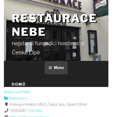
Restaurace Nebe
Restaurace
Prokopa Holého 145/5, Česká Lípa, Česko
0.9 km
725323432
725323432
http://restauracenebe.cz/