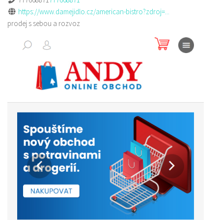
https://www.damejidlo.cz/american-bistro?zdroj=...
prodej s sebou a rozvoz