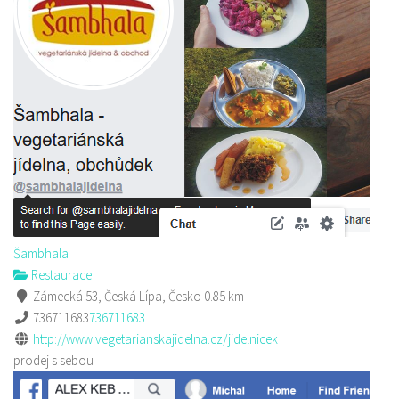
Šambhala
Restaurace
Zámecká 53, Česká Lípa, Česko
0.85 km
736711683
736711683
http://www.vegetarianskajidelna.cz/jidelnicek
prodej s sebou