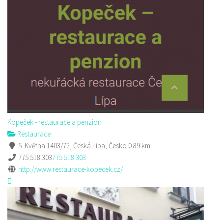
Kopeček - restaurace a penzion
Restaurace
5. Května 1403/72, Česká Lípa, Česko
0.89 km
775 518 303
775 518 303
http://www.restaurace-kopecek.cz/