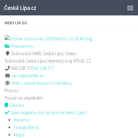
Česká Lípa.cz
Skip to content
MERTLÍK.EU
Pneuservisy
Svárovská 3409, Česká Lípa, Česko
Svárovská
Česká Lípa
Liberecký kraj
470 01
CZ
602 138 777
602 138 777
servis@mertlik.eu
Web s objednávkou či nabídkou
Provoz
Pouze na objednání
Záložka
Jsem majitel a chci spravovat tento Zápis
Recenze
Fotografie (1)
Mapa