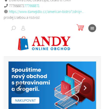
777668871
777668871
https://www.damejidlo.cz/american-bistro?zdroj=...
prodej s sebou a rozvoz