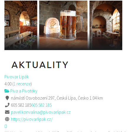
Pivovar Lipák
4.00
(
1 recenze
)
Piva a Pivotéky
náměstí Osvobození 297, Česká Lípa, Česko
1.04 km
605 582 185
605 582 185
pavel.konvalina@pivovarlipak.cz
https://pivovarlipak.cz/