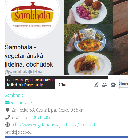
Šambhala
Restaurace
Zámecká 53, Česká Lípa, Česko
0.85 km
736711683
736711683
http://www.vegetarianskajidelna.cz/jidelnicek
prodej s sebou