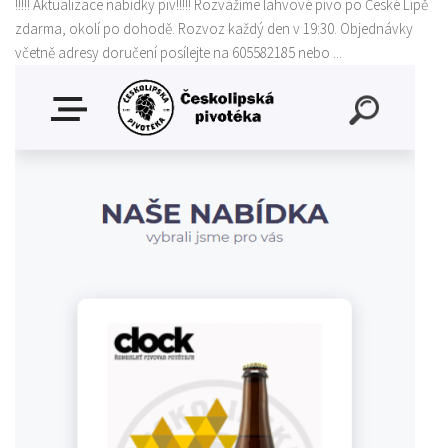
!!!!! Aktualizace nabídky piv!!!!! Rozvážíme lahvové pivo po České Lípě
zdarma, okolí po dohodě. Rozvoz každý den v 19:30. Objednávky
včetně adresy doručení posílejte na 605582185 nebo ...