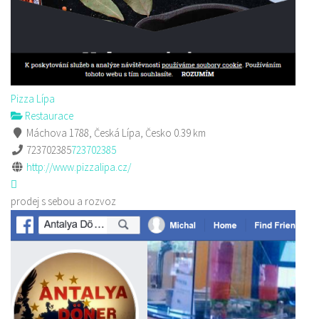
Pizza Lípa
Restaurace
Máchova 1788, Česká Lípa, Česko
0.39 km
723702385
723702385
http://www.pizzalipa.cz/
prodej s sebou a rozvoz