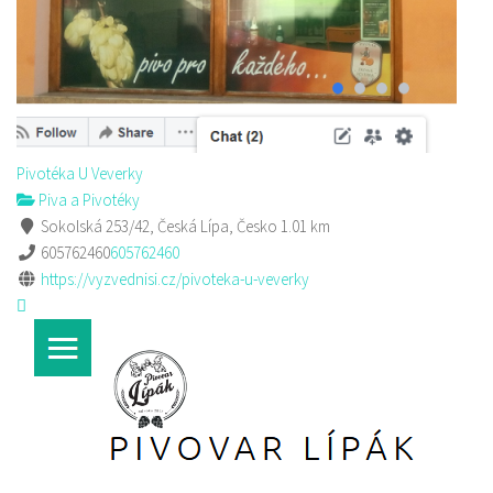
Pivotéka U Veverky
Piva a Pivotéky
Sokolská 253/42, Česká Lípa, Česko
1.01 km
605762460
605762460
https://vyzvednisi.cz/pivoteka-u-veverky