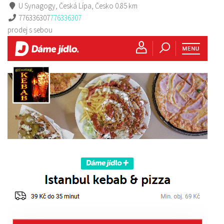
U Synagogy, Česká Lípa, Česko
0.85 km
776336307
776336307
prodej s sebou