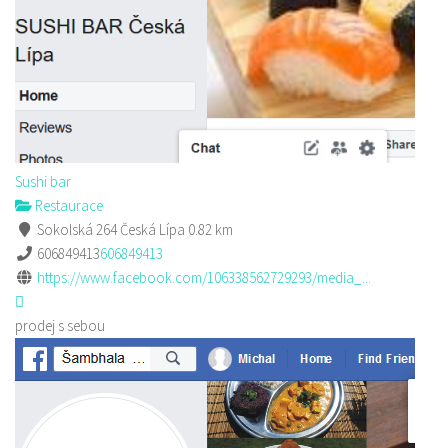
Sushi bar
Restaurace
Sokolská 264 Česká Lípa
0.82 km
606849413
606849413
https://www.facebook.com/106338562729293/media_...
prodej s sebou