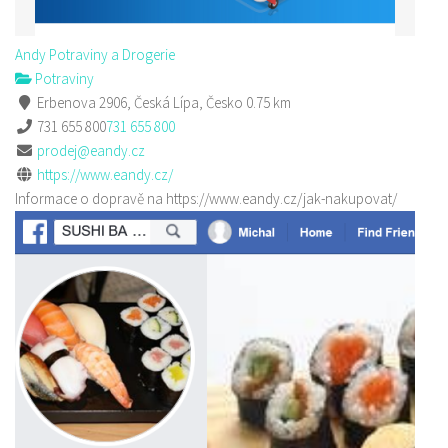
Andy Potraviny a Drogerie
Potraviny
Erbenova 2906, Česká Lípa, Česko
0.75 km
731 655 800
731 655 800
prodej@eandy.cz
https://www.eandy.cz/
Informace o dopravě na https://www.eandy.cz/jak-nakupovat/