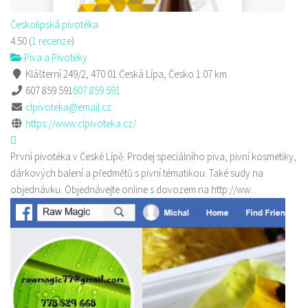
Českolipská pivotéka
4.50
(
1 recenze
)
Piva a Pivotéky
Klášterní 249/2, 470 01 Česká Lípa, Česko
1.07 km
607 859 591
607 859 591
clpivoteka@email.cz
https://www.clpivoteka.cz/
První pivotéka v České Lípě. Prodej speciálního piva, pivní kosmetiky,
dárkových balení a předmětů s pivní tématikou. Také sudy na
objednávku. Objednávejte online s dovozem na http://ww...