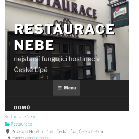
Restaurace Nebe
Restaurace
Prokopa Holého 145/5, Česká Lípa, Česko
0.9 km
725323432
725323432