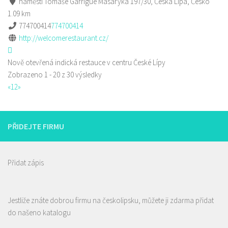
náměstí Tomáše Garrigue Masaryka 197/30, Česká Lípa, Česko
1.09 km
774700414
774700414
http://welcomerestaurant.cz/
Nově otevřená indická restauce v centru České Lípy
Zobrazeno 1 - 20 z 30 výsledky
«
1
2
»
PŘIDEJTE FIRMU
Přidat zápis
Jestliže znáte dobrou firmu na českolipsku, můžete ji zdarma přidat
do našeno katalogu