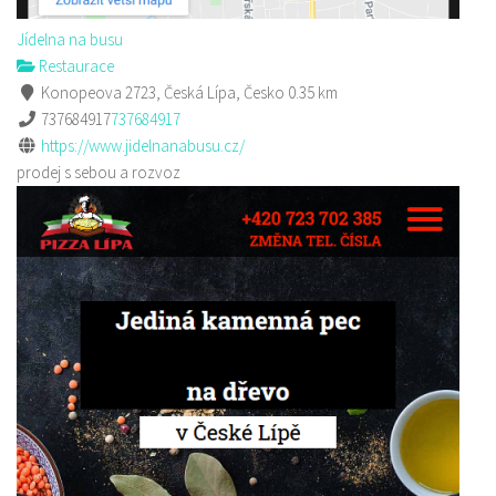
Jídelna na busu
Restaurace
Konopeova 2723, Česká Lípa, Česko
0.35 km
737684917
737684917
https://www.jidelnanabusu.cz/
prodej s sebou a rozvoz