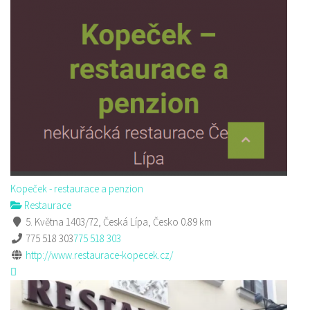
Kopeček - restaurace a penzion
Restaurace
5. Května 1403/72, Česká Lípa, Česko
0.89 km
775 518 303
775 518 303
http://www.restaurace-kopecek.cz/