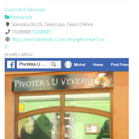
La pizzeria Genovese
Restaurace
Sokolská 261/26, Česká Lípa, Česko
0.94 km
731009385
731009385
https://www.damejidlo.cz/pizzeria-genovese?z-ce...
prodej s sebou