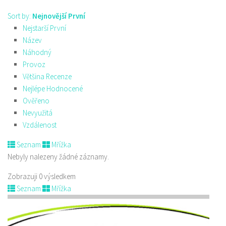
Sort by:
Nejnovější První
Nejstarší První
Název
Náhodný
Provoz
Většina Recenze
Nejlépe Hodnocené
Ověřeno
Nevyužitá
Vzdálenost
Seznam
Mřížka
Nebyly nalezeny žádné záznamy.
Zobrazuji 0 výsledkem
Seznam
Mřížka