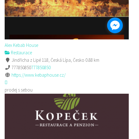
Alex Kebab House
Restaurace
Jindřicha z Lipé 118, Česká Lípa, Česko
0.88 km
777850850
777850850
https://www.kebaphouse.cz/
prodej s sebou