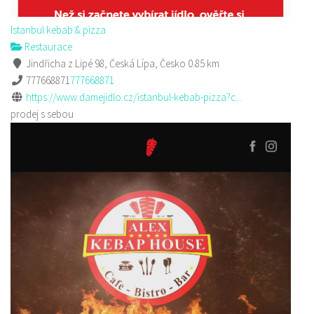
Istanbul kebab & pizza
Restaurace
Jindřicha z Lipé 98, Česká Lípa, Česko
0.85 km
777668871
777668871
https://www.damejidlo.cz/istanbul-kebab-pizza?c...
prodej s sebou