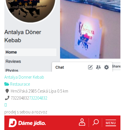
Antalya Donner Kebab
Restaurace
Hrnčířská 2985 Česká Lípa
0.5 km
732204832
732204832
prodej s sebou a rozvoz