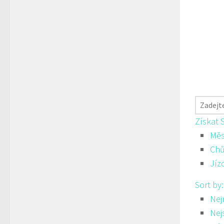
Získat 
Měs
Ch
Jíz
Sort by
Nej
Nej