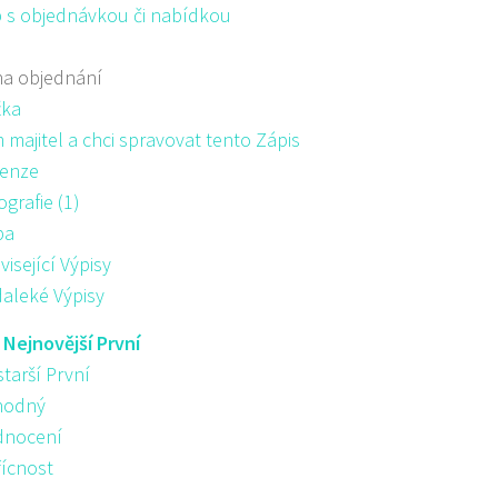
 s objednávkou či nabídkou
na objednání
žka
majitel a chci spravovat tento Zápis
enze
ografie (1)
pa
visející Výpisy
aleké Výpisy
:
Nejnovější První
starší První
hodný
nocení
řícnost