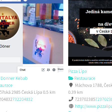
Pizza Lípa
a Donner Kebab
Restaurace
aurace
Máchova 1788, Česk
ířská 2985 Česká Lípa
0.5 km
0.39 km
204832
732204832
723702385
7237023
http://www.pizzalipa