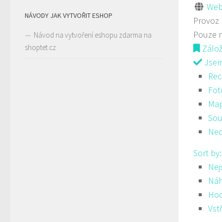
Web
NÁVODY JAK VYTVOŘIT ESHOP
Provoz
Pouze 
Návod na vytvoření eshopu zdarma na
shoptet.cz
Zálo
Jsem 
Rec
Fot
Ma
Sou
Ned
Sort by
Nej
Ná
Hod
Vst