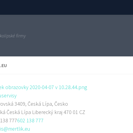
kolipské firmy
.EU
servisy
ovská 3409, Česká Lípa, Česko
ská
Česká Lípa
Liberecký kraj
470 01
CZ
 138 777
602 138 777
is@mertlik.eu