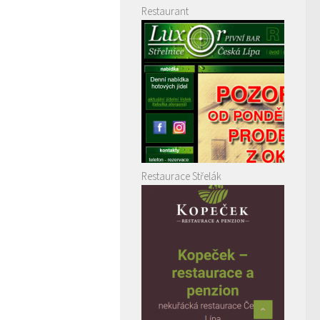
Restaurant
Restaurace Střelák