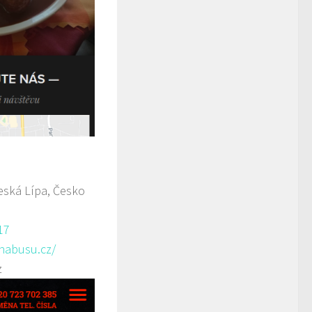
ská Lípa, Česko
17
anabusu.cz/
z