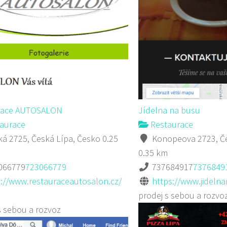
race AUTOSALON
Jídelna na busu
aurace
Restaurace
á 2725, Česká Lípa, Česko
0.25
Konopeova 2723, Če
0.35 km
066779
723066779
737684917
7376849
p://www.restauraceautosalon.cz/
https://www.jideln
prodej s sebou a rozvo
s sebou a rozvoz