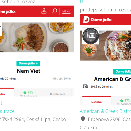
s sebou a rozvoz
prodej s sebou a rozvo
t
aurace
American & Greek Bistr
ířská 2964, Česká Lípa, Česko
Erbenova 2906, Čes
0.75 km