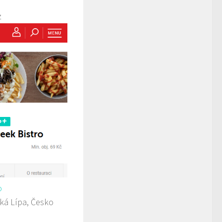
z
o
ká Lípa, Česko