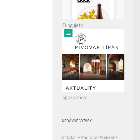
Funguje to
Spokojenost
NEDÁVNÉ VÝPISY
Indická restaurace - Welcome