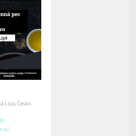
á Lípa, Česko
85
.cz/