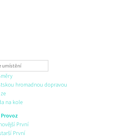
Směry
tskou hromadnou dopravou
ůze
da na kole
:
Provoz
novější První
starší První