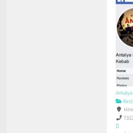
Antaly
Rest
Hrnč
732