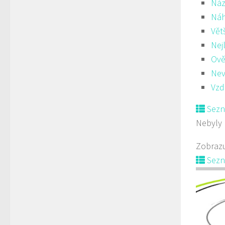
Náz
Ná
Vět
Nej
Ově
Nev
Vzd
Sez
Nebyly 
Zobrazu
Sez