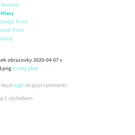
 Recenzi
:
Hlasy
novější První
starší První
hodný
ek obrazovky 2020-04-07 v
4.png
6 roky před
 must
login
to post comments
ji 1 výsledkem