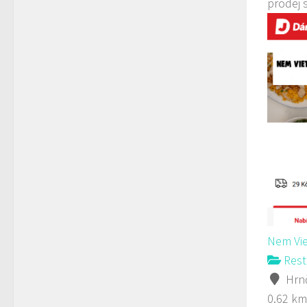
prodej 
Nem Vie
Rest
Hrnč
0.62 km