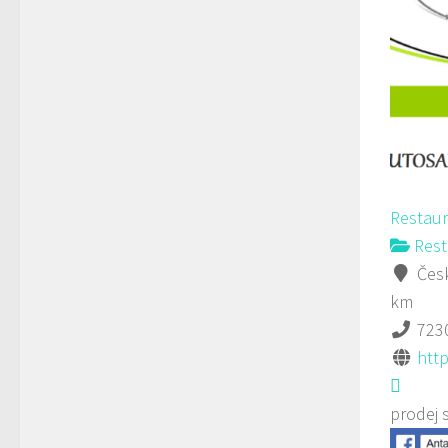
Restau
Rest
Česk
km
723
htt
prodej 