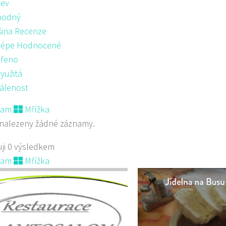
ev
hodný
šina Recenze
lépe Hodnocené
řeno
yužitá
álenost
nam
Mřížka
nalezeny žádné záznamy.
ji 0 výsledkem
nam
Mřížka