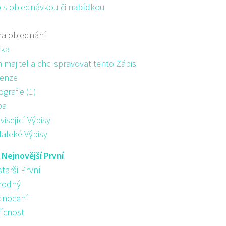
 s objednávkou či nabídkou
na objednání
žka
majitel a chci spravovat tento Zápis
enze
ografie (1)
pa
visející Výpisy
aleké Výpisy
:
Nejnovější První
starší První
hodný
nocení
řícnost