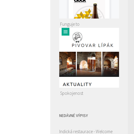
Funguje to
Spokojenost
NEDÁVNÉ VÝPISY
Indická restaurace - Welcome