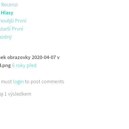
 Recenzi
:
Hlasy
novější První
starší První
hodný
ek obrazovky 2020-04-07 v
4.png
6 roky před
 must
login
to post comments
ji 1 výsledkem