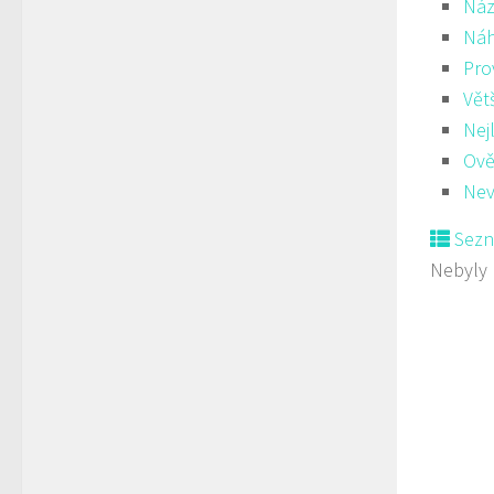
Náz
Ná
Pro
Vět
Nej
Ově
Nev
Sez
Nebyly 