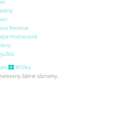
ev
hodný
voz
šina Recenze
lépe Hodnocené
řeno
yužitá
nam
Mřížka
nalezeny žádné záznamy.