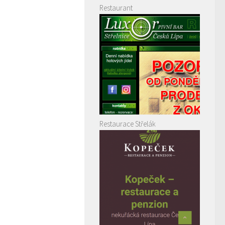
Restaurant
Restaurace Střelák