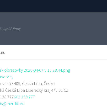
kolipské firmy
.EU
servisy
ovská 3409, Česká Lípa, Česko
ská
Česká Lípa
Liberecký kraj
470 01
CZ
 138 777
602 138 777
is@mertlik.eu