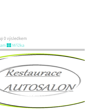
ji 0 výsledkem
nam
Mřížka