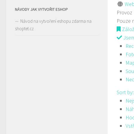
Web
NÁVODY JAK VYTVOŘIT ESHOP
Provoz
Pouze 
Návod na vytvoření eshopu zdarma na
shoptet.cz
Zálo
Jsem 
Rec
Fot
Ma
Sou
Ned
Sort by
Nej
Ná
Hod
Vst