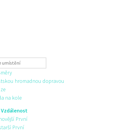
Směry
tskou hromadnou dopravou
ůze
da na kole
:
Vzdálenost
novější První
starší První