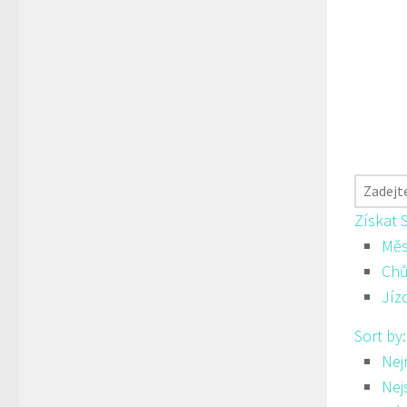
Získat 
Měs
Ch
Jíz
Sort by
Nej
Nej