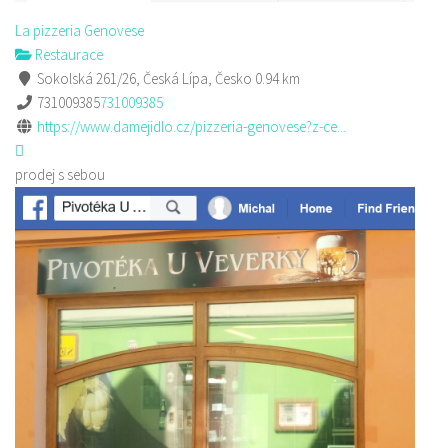
La pizzeria Genovese
Restaurace
Sokolská 261/26, Česká Lípa, Česko
0.94 km
731009385
731009385
https://www.damejidlo.cz/pizzeria-genovese?z-ce...
prodej s sebou