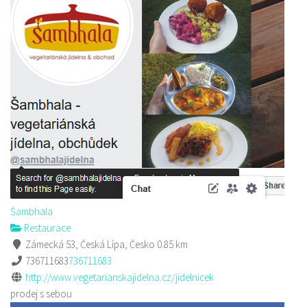
Šambhala
Restaurace
Zámecká 53, Česká Lípa, Česko
0.85 km
736711683
736711683
http://www.vegetarianskajidelna.cz/jidelnicek
prodej s sebou