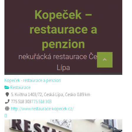
Kopeček - restaurace a penzion
Restaurace
5. Května 1403/72, Česká Lípa, Česko
0.89 km
775 518 303
775 518 303
http://www.restaurace-kopecek.cz/