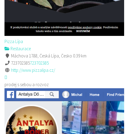
Pizza Lípa
Restaurace
Máchova 1788, Česká Lípa, Česko
0.39 km
723702385
723702385
http://www.pizzalipa.cz/
prodej s sebou a rozvoz