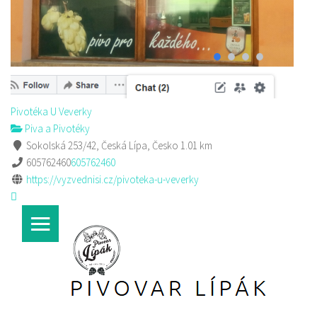
Pivotéka U Veverky
Piva a Pivotéky
Sokolská 253/42, Česká Lípa, Česko
1.01 km
605762460
605762460
https://vyzvednisi.cz/pivoteka-u-veverky