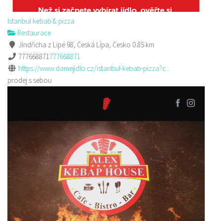
Istanbul kebab & pizza
Restaurace
Jindřicha z Lipé 98, Česká Lípa, Česko
0.85 km
777668871
777668871
https://www.damejidlo.cz/istanbul-kebab-pizza?c...
prodej s sebou