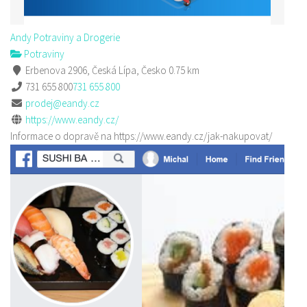
Andy Potraviny a Drogerie
Potraviny
Erbenova 2906, Česká Lípa, Česko
0.75 km
731 655 800
731 655 800
prodej@eandy.cz
https://www.eandy.cz/
Informace o dopravě na https://www.eandy.cz/jak-nakupovat/