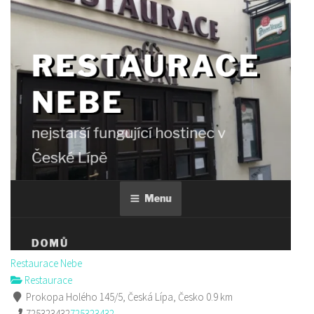
Restaurace Nebe
Restaurace
Prokopa Holého 145/5, Česká Lípa, Česko
0.9 km
725323432
725323432