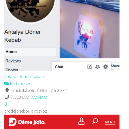
Antalya Donner Kebab
Restaurace
Hrnčířská 2985 Česká Lípa
0.5 km
732204832
732204832
prodej s sebou a rozvoz