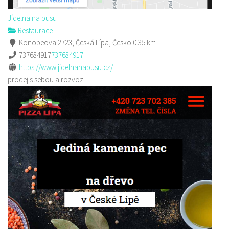
Jídelna na busu
Restaurace
Konopeova 2723, Česká Lípa, Česko
0.35 km
737684917
737684917
https://www.jidelnanabusu.cz/
prodej s sebou a rozvoz