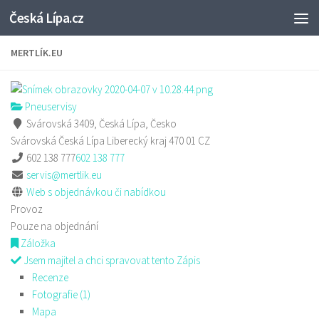
Česká Lípa.cz
Skip to content
MERTLÍK.EU
Pneuservisy
Svárovská 3409, Česká Lípa, Česko
Svárovská
Česká Lípa
Liberecký kraj
470 01
CZ
602 138 777
602 138 777
servis@mertlik.eu
Web s objednávkou či nabídkou
Provoz
Pouze na objednání
Záložka
Jsem majitel a chci spravovat tento Zápis
Recenze
Fotografie (1)
Mapa