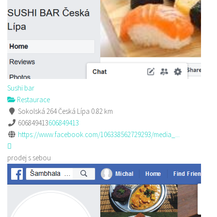
Sushi bar
Restaurace
Sokolská 264 Česká Lípa
0.82 km
606849413
606849413
https://www.facebook.com/106338562729293/media_...
prodej s sebou