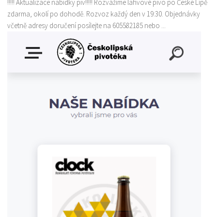
!!!!! Aktualizace nabídky piv!!!!! Rozvážíme lahvové pivo po České Lípě
zdarma, okolí po dohodě. Rozvoz každý den v 19:30. Objednávky
včetně adresy doručení posílejte na 605582185 nebo ...