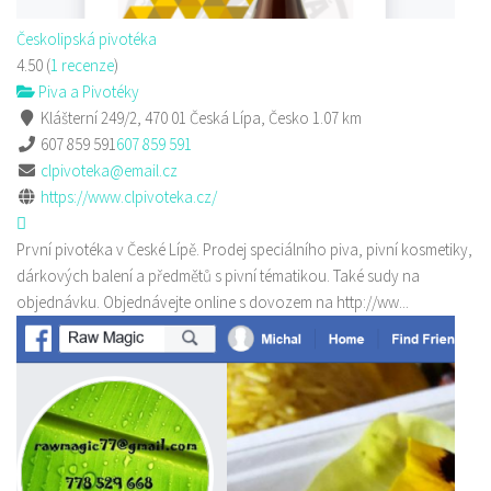
Českolipská pivotéka
4.50
(
1 recenze
)
Piva a Pivotéky
Klášterní 249/2, 470 01 Česká Lípa, Česko
1.07 km
607 859 591
607 859 591
clpivoteka@email.cz
https://www.clpivoteka.cz/
První pivotéka v České Lípě. Prodej speciálního piva, pivní kosmetiky,
dárkových balení a předmětů s pivní tématikou. Také sudy na
objednávku. Objednávejte online s dovozem na http://ww...