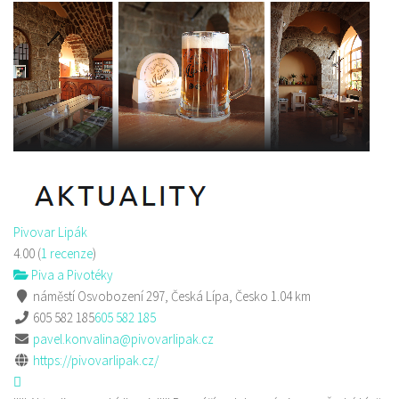
Pivovar Lipák
4.00
(
1 recenze
)
Piva a Pivotéky
náměstí Osvobození 297, Česká Lípa, Česko
1.04 km
605 582 185
605 582 185
pavel.konvalina@pivovarlipak.cz
https://pivovarlipak.cz/