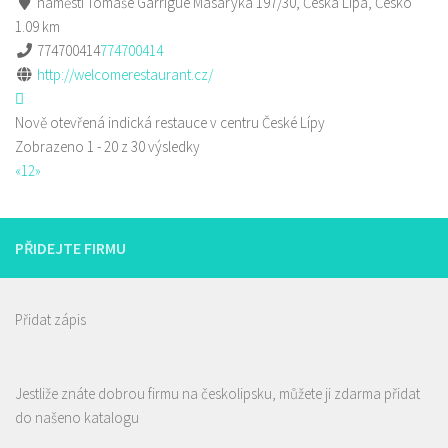
náměstí Tomáše Garrigue Masaryka 197/30, Česká Lípa, Česko
1.09 km
774700414
774700414
http://welcomerestaurant.cz/
Nově otevřená indická restauce v centru České Lípy
Zobrazeno 1 - 20 z 30 výsledky
«
1
2
»
PŘIDEJTE FIRMU
Přidat zápis
Jestliže znáte dobrou firmu na českolipsku, můžete ji zdarma přidat
do našeno katalogu