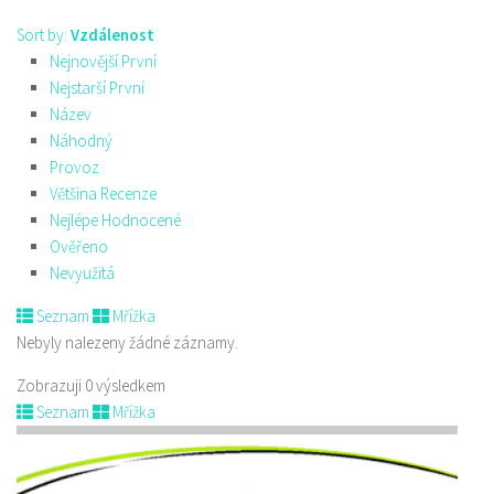
Sort by:
Vzdálenost
Nejnovější První
Nejstarší První
Název
Náhodný
Provoz
Většina Recenze
Nejlépe Hodnocené
Ověřeno
Nevyužitá
Seznam
Mřížka
Nebyly nalezeny žádné záznamy.
Zobrazuji 0 výsledkem
Seznam
Mřížka