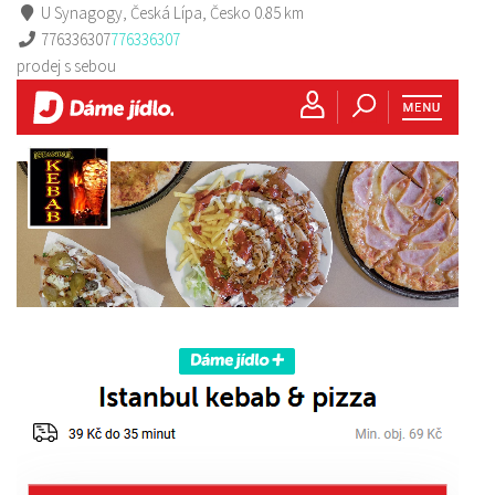
U Synagogy, Česká Lípa, Česko
0.85 km
776336307
776336307
prodej s sebou