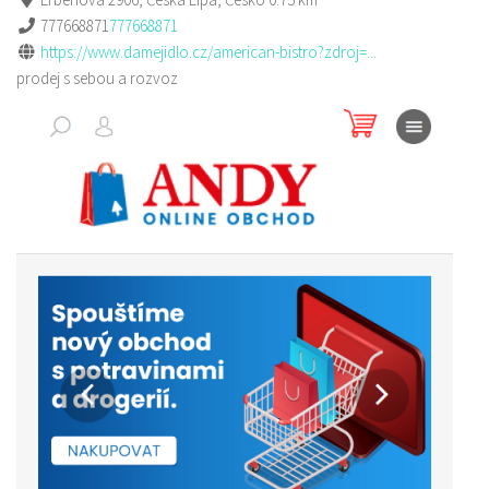
777668871
777668871
https://www.damejidlo.cz/american-bistro?zdroj=...
prodej s sebou a rozvoz