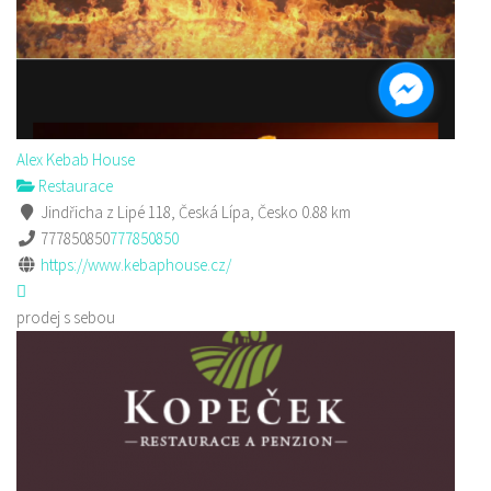
Alex Kebab House
Restaurace
Jindřicha z Lipé 118, Česká Lípa, Česko
0.88 km
777850850
777850850
https://www.kebaphouse.cz/
prodej s sebou