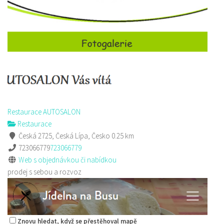
Restaurace AUTOSALON
Restaurace
Česká 2725, Česká Lípa, Česko
0.25 km
723066779
723066779
Web s objednávkou či nabídkou
prodej s sebou a rozvoz
Znovu hledat, když se přestěhoval mapě