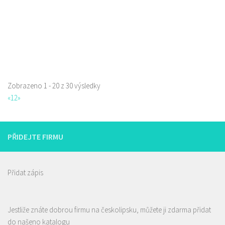
Zobrazeno 1 - 20 z 30 výsledky
«
1
2
»
PŘIDEJTE FIRMU
Přidat zápis
Jestliže znáte dobrou firmu na českolipsku, můžete ji zdarma přidat
Pizza Lípa
do našeno katalogu