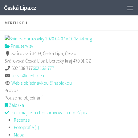
Česká Lípa.cz
Skip to content
MERTLÍK.EU
Pneuservisy
Svárovská 3409, Česká Lípa, Česko
Svárovská
Česká Lípa
Liberecký kraj
470 01
CZ
602 138 777
602 138 777
servis@mertlik.eu
Web s objednávkou či nabídkou
Provoz
Pouze na objednání
Záložka
Jsem majitel a chci spravovat tento Zápis
Recenze
Fotografie (1)
Mapa