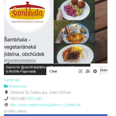
Šambhala
Restaurace
Zámecká 53, Česká Lípa, Česko
0.85 km
736711683
736711683
http://www.vegetarianskajidelna.cz/jidelnicek
prodej s sebou