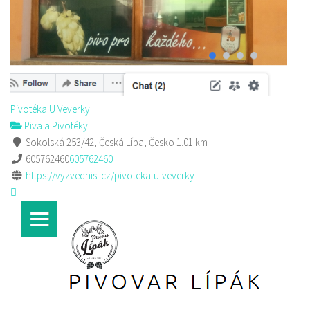
Pivotéka U Veverky
Piva a Pivotéky
Sokolská 253/42, Česká Lípa, Česko
1.01 km
605762460
605762460
https://vyzvednisi.cz/pivoteka-u-veverky