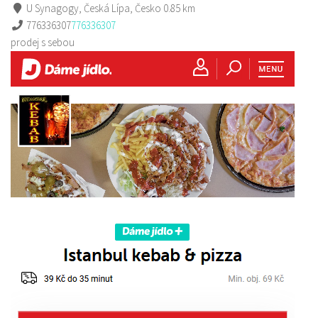
U Synagogy, Česká Lípa, Česko
0.85 km
776336307
776336307
prodej s sebou