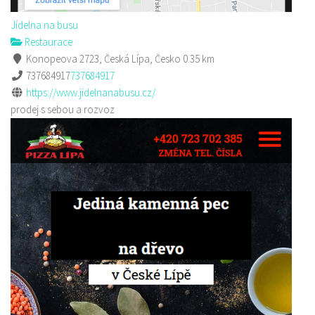
Jídelna na busu
Restaurace
Konopeova 2723, Česká Lípa, Česko
0.35 km
737684917
737684917
https://www.jidelnanabusu.cz/
prodej s sebou a rozvoz