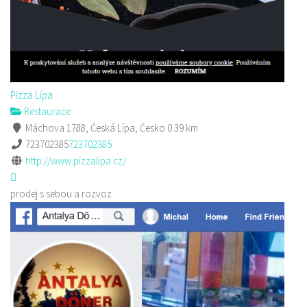
Pizza Lípa
Restaurace
Máchova 1788, Česká Lípa, Česko
0.39 km
723702385
723702385
http://www.pizzalipa.cz/
prodej s sebou a rozvoz