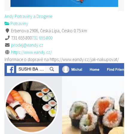
Andy Potraviny a Drogerie
Potraviny
Erbenova 2906, Česká Lípa, Česko
0.75 km
731 655 800
731 655 800
prodej@eandy.cz
https://www.eandy.cz/
Informace o dopravě na https://www.eandy.cz/jak-nakupovat/