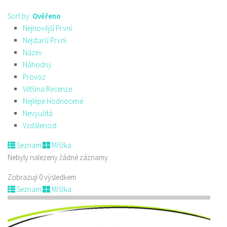
Sort by:
Ověřeno
Nejnovější První
Nejstarší První
Název
Náhodný
Provoz
Většina Recenze
Nejlépe Hodnocené
Nevyužitá
Vzdálenost
Seznam
Mřížka
Nebyly nalezeny žádné záznamy.
Zobrazuji 0 výsledkem
Seznam
Mřížka