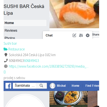
Sushi bar
Restaurace
Sokolská 264 Česká Lípa
0.82 km
606849413
606849413
https://www.facebook.com/106338562729293/media_...
prodej s sebou