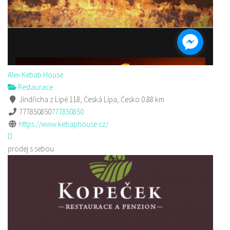
Alex Kebab House
Restaurace
Jindřicha z Lipé 118, Česká Lípa, Česko
0.88 km
777850850
777850850
https://www.kebaphouse.cz/
prodej s sebou