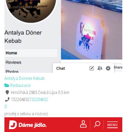
Antalya Donner Kebab
Restaurace
Hrnčířská 2985 Česká Lípa
0.5 km
732204832
732204832
prodej s sebou a rozvoz