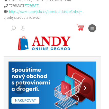
777668871
777668871
https://www.damejidlo.cz/american-bistro?zdroj=...
prodej s sebou a rozvoz