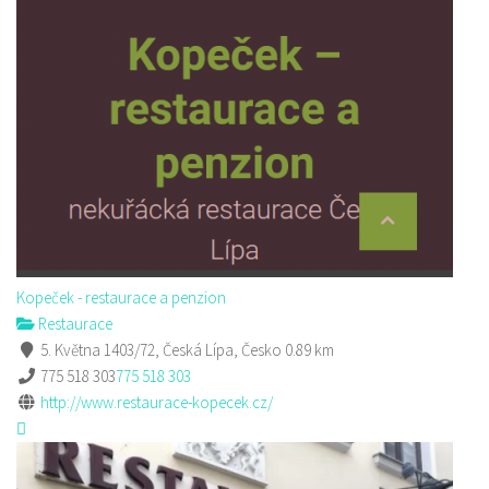
Kopeček - restaurace a penzion
Restaurace
5. Května 1403/72, Česká Lípa, Česko
0.89 km
775 518 303
775 518 303
http://www.restaurace-kopecek.cz/