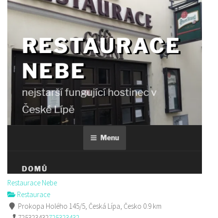
Restaurace Nebe
Restaurace
Prokopa Holého 145/5, Česká Lípa, Česko
0.9 km
725323432
725323432