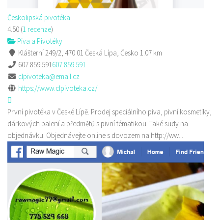
Českolipská pivotéka
4.50
(
1 recenze
)
Piva a Pivotéky
Klášterní 249/2, 470 01 Česká Lípa, Česko
1.07 km
607 859 591
607 859 591
clpivoteka@email.cz
https://www.clpivoteka.cz/
První pivotéka v České Lípě. Prodej speciálního piva, pivní kosmetiky,
dárkových balení a předmětů s pivní tématikou. Také sudy na
objednávku. Objednávejte online s dovozem na http://ww...