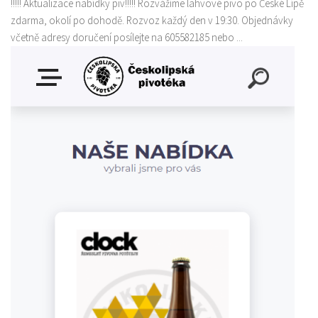
!!!!! Aktualizace nabídky piv!!!!! Rozvážíme lahvové pivo po České Lípě
zdarma, okolí po dohodě. Rozvoz každý den v 19:30. Objednávky
včetně adresy doručení posílejte na 605582185 nebo ...