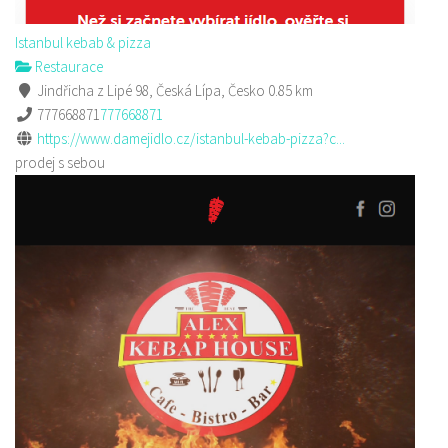
Istanbul kebab & pizza
Restaurace
Jindřicha z Lipé 98, Česká Lípa, Česko
0.85 km
777668871
777668871
https://www.damejidlo.cz/istanbul-kebab-pizza?c...
prodej s sebou