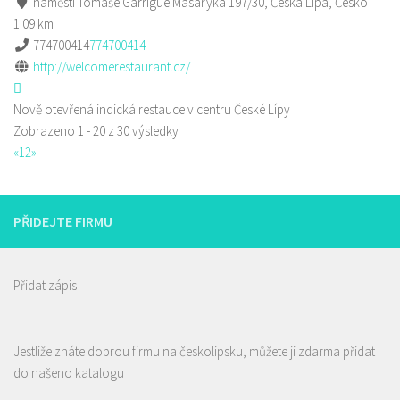
náměstí Tomáše Garrigue Masaryka 197/30, Česká Lípa, Česko
1.09 km
774700414
774700414
http://welcomerestaurant.cz/
Nově otevřená indická restauce v centru České Lípy
Zobrazeno 1 - 20 z 30 výsledky
«
1
2
»
PŘIDEJTE FIRMU
Přidat zápis
Jestliže znáte dobrou firmu na českolipsku, můžete ji zdarma přidat
do našeno katalogu