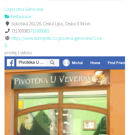
La pizzeria Genovese
Restaurace
Sokolská 261/26, Česká Lípa, Česko
0.94 km
731009385
731009385
https://www.damejidlo.cz/pizzeria-genovese?z-ce...
prodej s sebou