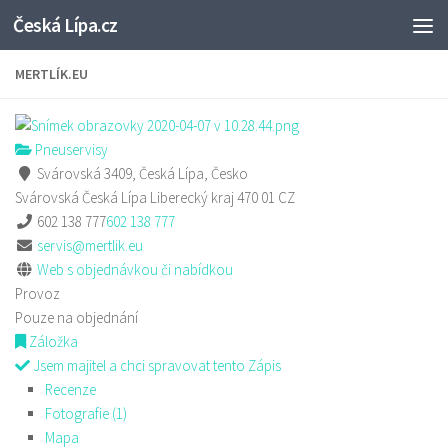
Česká Lípa.cz
Skip to content
MERTLÍK.EU
Pneuservisy
Svárovská 3409, Česká Lípa, Česko
Svárovská
Česká Lípa
Liberecký kraj
470 01
CZ
602 138 777
602 138 777
servis@mertlik.eu
Web s objednávkou či nabídkou
Provoz
Pouze na objednání
Záložka
Jsem majitel a chci spravovat tento Zápis
Recenze
Fotografie (1)
Mapa