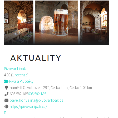
Pivovar Lipák
4.00
(
1 recenze
)
Piva a Pivotéky
náměstí Osvobození 297, Česká Lípa, Česko
1.04 km
605 582 185
605 582 185
pavel.konvalina@pivovarlipak.cz
https://pivovarlipak.cz/