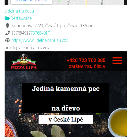
Jídelna na busu
Restaurace
Konopeova 2723, Česká Lípa, Česko
0.35 km
737684917
737684917
https://www.jidelnanabusu.cz/
prodej s sebou a rozvoz