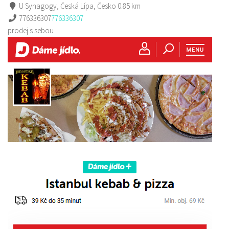
U Synagogy, Česká Lípa, Česko
0.85 km
776336307
776336307
prodej s sebou