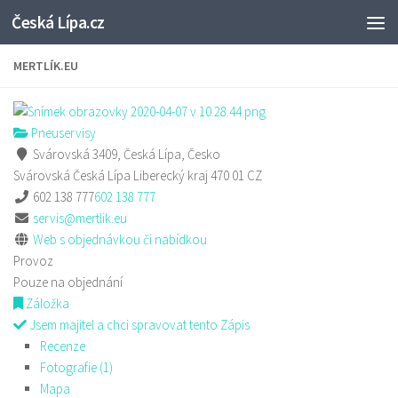
Česká Lípa.cz
Skip to content
MERTLÍK.EU
Pneuservisy
Svárovská 3409, Česká Lípa, Česko
Svárovská
Česká Lípa
Liberecký kraj
470 01
CZ
602 138 777
602 138 777
servis@mertlik.eu
Web s objednávkou či nabídkou
Provoz
Pouze na objednání
Záložka
Jsem majitel a chci spravovat tento Zápis
Recenze
Fotografie (1)
Mapa