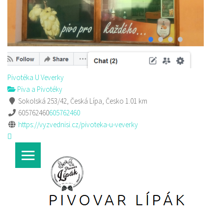
Pivotéka U Veverky
Piva a Pivotéky
Sokolská 253/42, Česká Lípa, Česko
1.01 km
605762460
605762460
https://vyzvednisi.cz/pivoteka-u-veverky