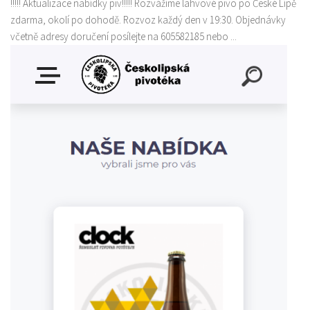
!!!!! Aktualizace nabídky piv!!!!! Rozvážíme lahvové pivo po České Lípě
zdarma, okolí po dohodě. Rozvoz každý den v 19:30. Objednávky
včetně adresy doručení posílejte na 605582185 nebo ...