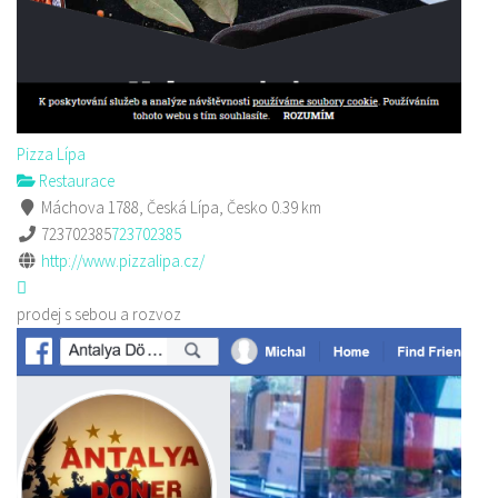
Pizza Lípa
Restaurace
Máchova 1788, Česká Lípa, Česko
0.39 km
723702385
723702385
http://www.pizzalipa.cz/
prodej s sebou a rozvoz