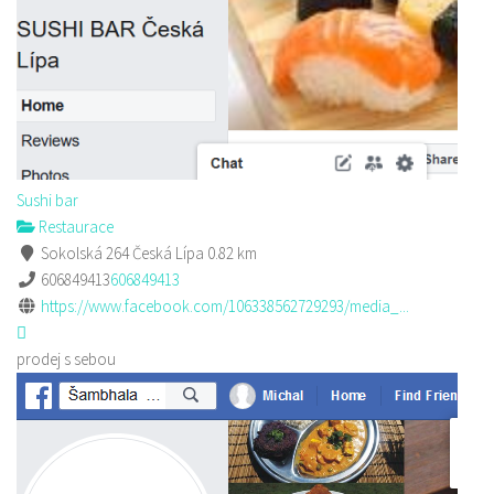
Sushi bar
Restaurace
Sokolská 264 Česká Lípa
0.82 km
606849413
606849413
https://www.facebook.com/106338562729293/media_...
prodej s sebou