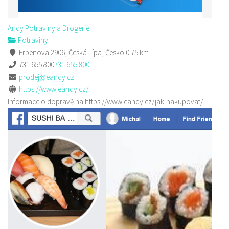
Andy Potraviny a Drogerie
Potraviny
Erbenova 2906, Česká Lípa, Česko
0.75 km
731 655 800
731 655 800
prodej@eandy.cz
https://www.eandy.cz/
Informace o dopravě na https://www.eandy.cz/jak-nakupovat/