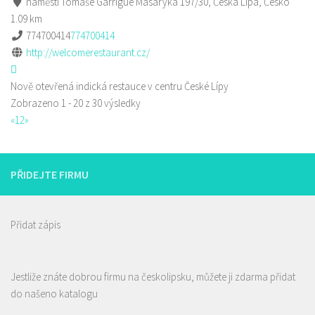
náměstí Tomáše Garrigue Masaryka 197/30, Česká Lípa, Česko
1.09 km
774700414
774700414
http://welcomerestaurant.cz/
Nově otevřená indická restauce v centru České Lípy
Zobrazeno 1 - 20 z 30 výsledky
«
1
2
»
PŘIDEJTE FIRMU
Přidat zápis
Jestliže znáte dobrou firmu na českolipsku, můžete ji zdarma přidat
do našeno katalogu