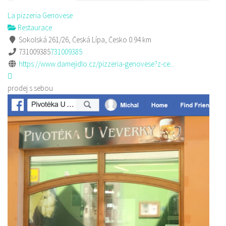
La pizzeria Genovese
Restaurace
Sokolská 261/26, Česká Lípa, Česko
0.94 km
731009385
731009385
https://www.damejidlo.cz/pizzeria-genovese?z-ce...
prodej s sebou