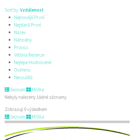
Sort by:
Vzdálenost
Nejnovější První
Nejstarší První
Název
Náhodný
Provoz
Většina Recenze
Nejlépe Hodnocené
Ověřeno
Nevyužitá
Seznam
Mřížka
Nebyly nalezeny žádné záznamy.
Zobrazuji 0 výsledkem
Seznam
Mřížka