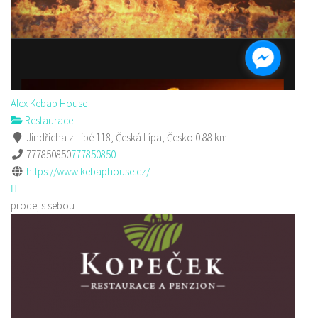
Alex Kebab House
Restaurace
Jindřicha z Lipé 118, Česká Lípa, Česko
0.88 km
777850850
777850850
https://www.kebaphouse.cz/
prodej s sebou