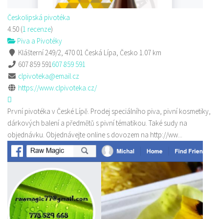
Českolipská pivotéka
4.50
(
1 recenze
)
Piva a Pivotéky
Klášterní 249/2, 470 01 Česká Lípa, Česko
1.07 km
607 859 591
607 859 591
clpivoteka@email.cz
https://www.clpivoteka.cz/
První pivotéka v České Lípě. Prodej speciálního piva, pivní kosmetiky,
dárkových balení a předmětů s pivní tématikou. Také sudy na
objednávku. Objednávejte online s dovozem na http://ww...