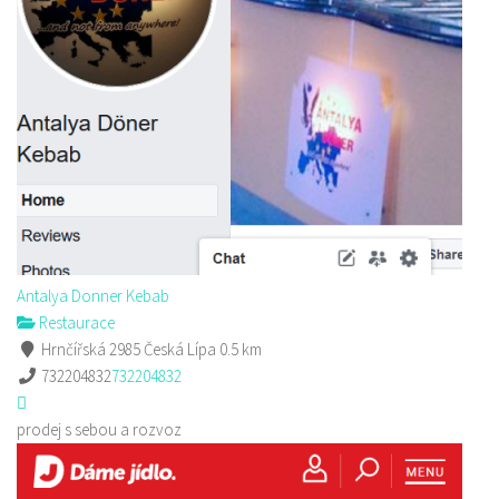
Antalya Donner Kebab
Restaurace
Hrnčířská 2985 Česká Lípa
0.5 km
732204832
732204832
prodej s sebou a rozvoz