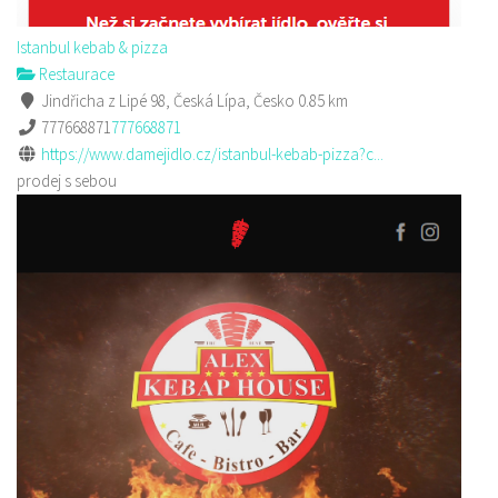
Istanbul kebab & pizza
Restaurace
Jindřicha z Lipé 98, Česká Lípa, Česko
0.85 km
777668871
777668871
https://www.damejidlo.cz/istanbul-kebab-pizza?c...
prodej s sebou