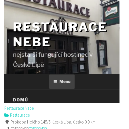
Restaurace Nebe
Restaurace
Prokopa Holého 145/5, Česká Lípa, Česko
0.9 km
725323432
725323432