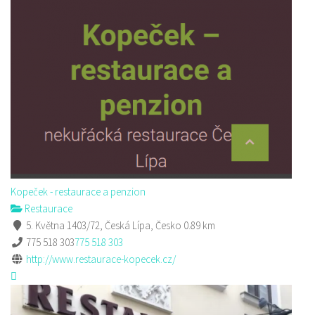
Kopeček - restaurace a penzion
Restaurace
5. Května 1403/72, Česká Lípa, Česko
0.89 km
775 518 303
775 518 303
http://www.restaurace-kopecek.cz/