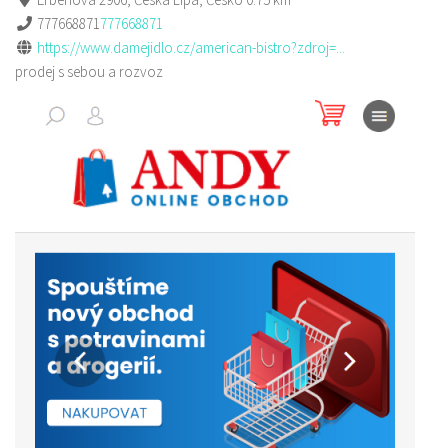
777668871
777668871
https://www.damejidlo.cz/american-bistro?zdroj=...
prodej s sebou a rozvoz