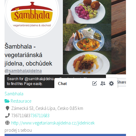
Šambhala
Restaurace
Zámecká 53, Česká Lípa, Česko
0.85 km
736711683
736711683
http://www.vegetarianskajidelna.cz/jidelnicek
prodej s sebou