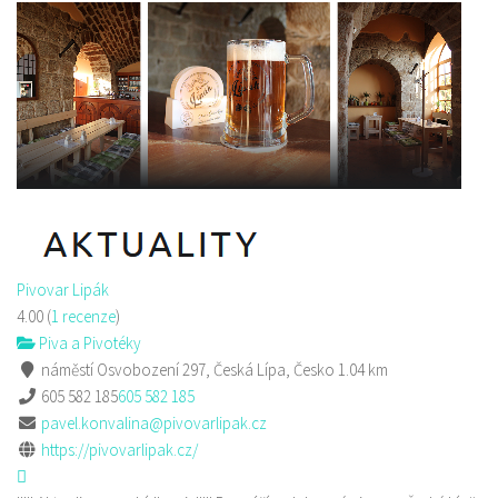
Pivovar Lipák
4.00
(
1 recenze
)
Piva a Pivotéky
náměstí Osvobození 297, Česká Lípa, Česko
1.04 km
605 582 185
605 582 185
pavel.konvalina@pivovarlipak.cz
https://pivovarlipak.cz/