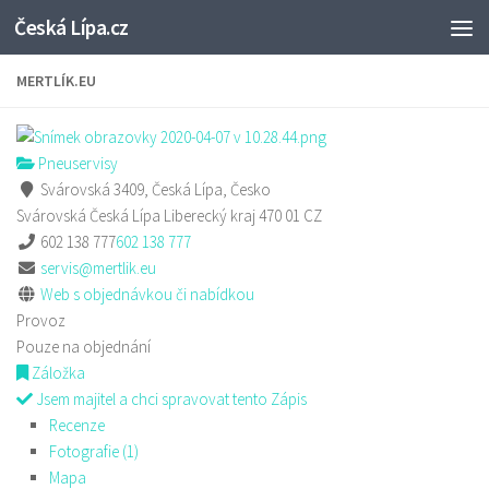
Česká Lípa.cz
Skip to content
MERTLÍK.EU
Pneuservisy
Svárovská 3409, Česká Lípa, Česko
Svárovská
Česká Lípa
Liberecký kraj
470 01
CZ
602 138 777
602 138 777
servis@mertlik.eu
Web s objednávkou či nabídkou
Provoz
Pouze na objednání
Záložka
Jsem majitel a chci spravovat tento Zápis
Recenze
Fotografie (1)
Mapa