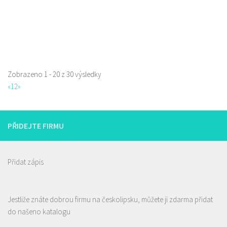
Zobrazeno 1 - 20 z 30 výsledky
«
1
2
»
PŘIDEJTE FIRMU
Přidat zápis
Jestliže znáte dobrou firmu na českolipsku, můžete ji zdarma přidat
Pizza Lípa
do našeno katalogu
Restaurace