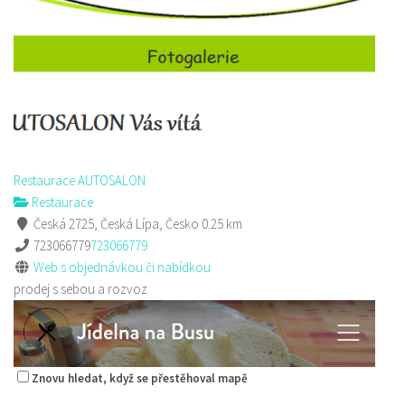
Restaurace AUTOSALON
Restaurace
Česká 2725, Česká Lípa, Česko
0.25 km
723066779
723066779
Web s objednávkou či nabídkou
prodej s sebou a rozvoz
Znovu hledat, když se přestěhoval mapě