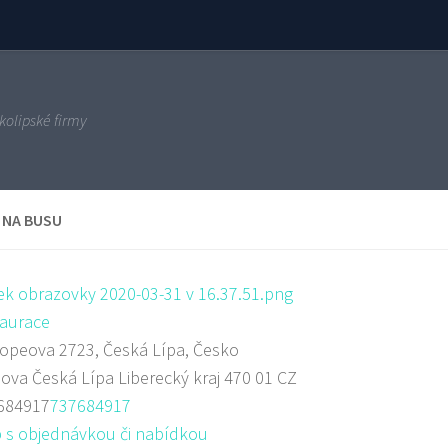
kolipské firmy
 NA BUSU
aurace
peova 2723, Česká Lípa, Česko
ova
Česká Lípa
Liberecký kraj
470 01
CZ
684917
737684917
 s objednávkou či nabídkou