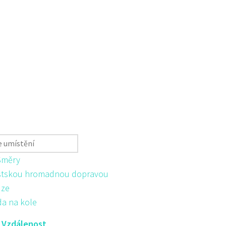
Směry
tskou hromadnou dopravou
ůze
da na kole
:
Vzdálenost