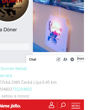
a Donner Kebab
aurace
ířská 2985 Česká Lípa
0.45 km
204832
732204832
s sebou a rozvoz