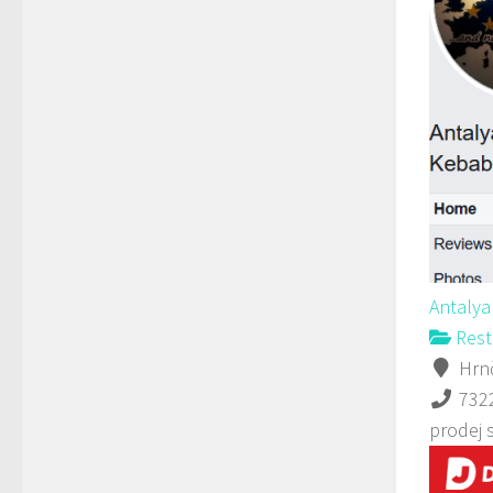
Antaly
Rest
Hrnč
732
prodej 