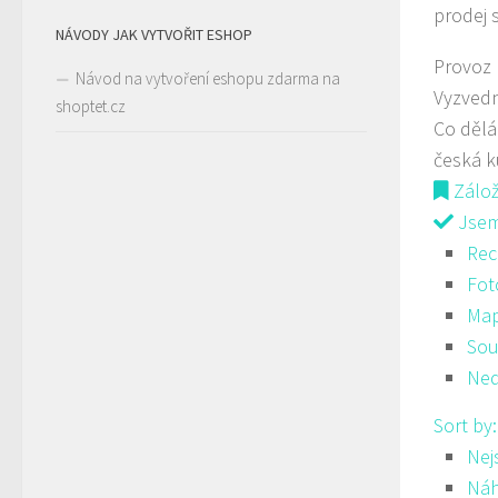
prodej 
NÁVODY JAK VYTVOŘIT ESHOP
Provoz
Návod na vytvoření eshopu zdarma na
Vyzved
shoptet.cz
Co děl
česká 
Zálo
Jsem 
Rec
Fot
Ma
Sou
Ned
Sort by
Nej
Ná