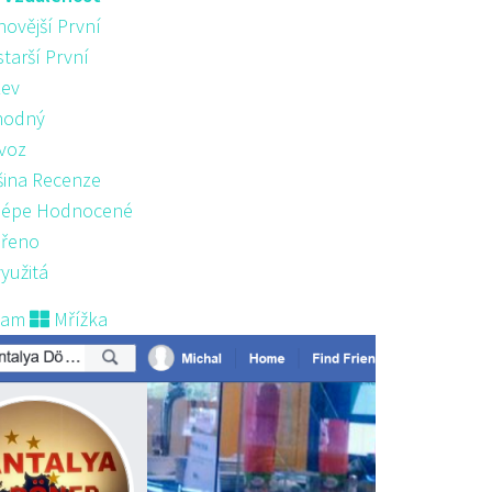
novější První
starší První
ev
hodný
voz
šina Recenze
lépe Hodnocené
řeno
yužitá
nam
Mřížka