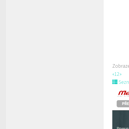
Web
Zobraze
«
1
2
»
Sez