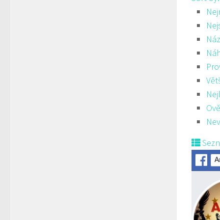
Nej
Nej
Náz
Ná
Pro
Vět
Nej
Ově
Nev
Sez