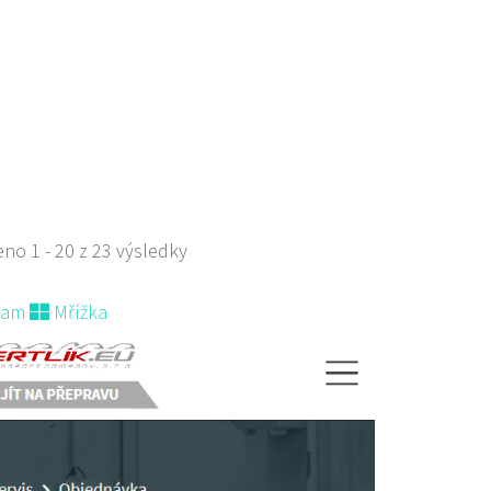
 s objednávkou či nabídkou
no 1 - 20 z 23 výsledky
nam
Mřížka