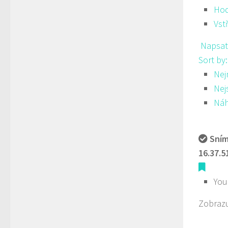
Hod
Vst
Napsat
Sort by
Nej
Nej
Ná
Sním
16.37.5
You
Zobrazu