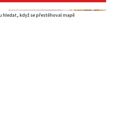
 hledat, když se přestěhoval mapě
t
aurace
ířská 2964, Česká Lípa, Česko
0.55 km