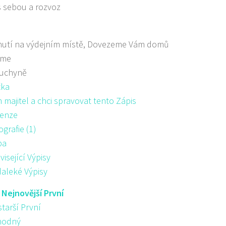
s sebou a rozvoz
nutí na výdejním místě, Dovezeme Vám domů
áme
kuchyně
žka
majitel a chci spravovat tento Zápis
enze
ografie (1)
pa
visející Výpisy
aleké Výpisy
:
Nejnovější První
starší První
hodný