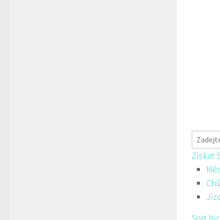
Získat 
Měs
Ch
Jíz
Sort by