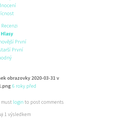
nocení
řícnost
 Recenzi
:
Hlasy
novější První
starší První
hodný
ek obrazovky 2020-03-31 v
1.png
6 roky před
 must
login
to post comments
ji 1 výsledkem