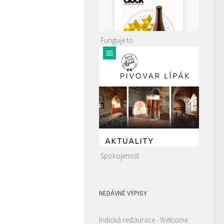
Funguje to
Spokojenost
NEDÁVNÉ VÝPISY
Indická restaurace - Welcome