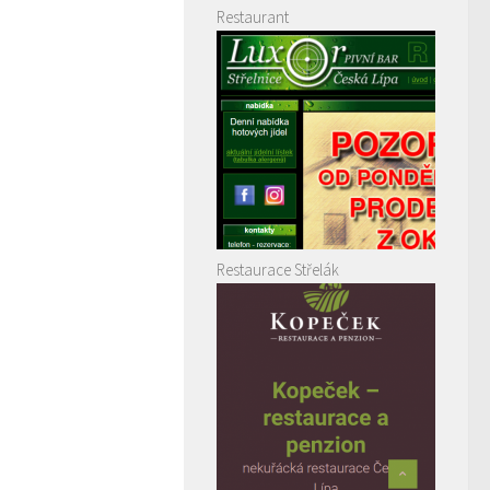
Restaurant
Restaurace Střelák