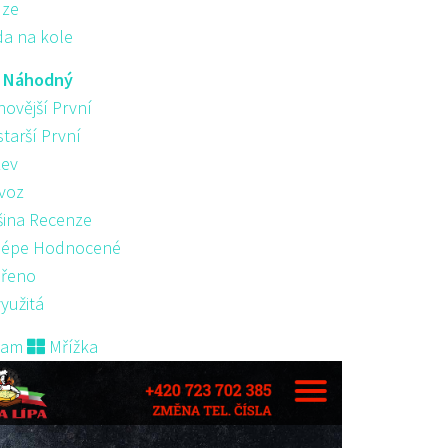
ůze
da na kole
:
Náhodný
novější První
starší První
ev
voz
šina Recenze
lépe Hodnocené
řeno
yužitá
nam
Mřížka