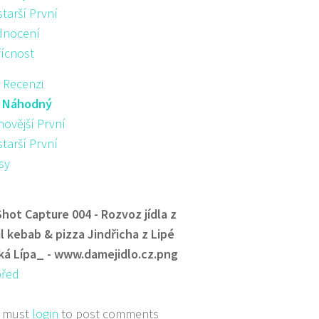
starší První
nocení
řícnost
 Recenzi
:
Náhodný
novější První
starší První
sy
Shot Capture 004 - Rozvoz jídla z
l kebab & pizza Jindřicha z Lipé
ká Lípa_ - www.damejidlo.cz.png
před
 must
login
to post comments