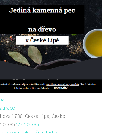
ípa
aurace
ova 1788, Česká Lípa, Česko
702385
723702385
 s objednávkou či nabídkou