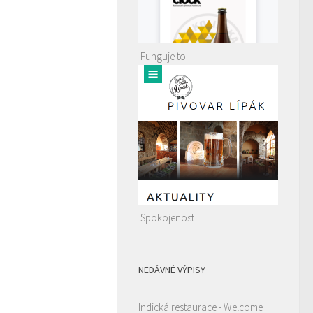
Funguje to
Spokojenost
NEDÁVNÉ VÝPISY
Indická restaurace - Welcome