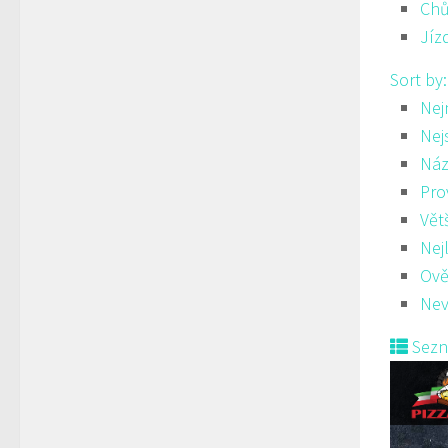
Ch
Jíz
Sort by
Nej
Nej
Náz
Pro
Vět
Nej
Ově
Nev
Sez