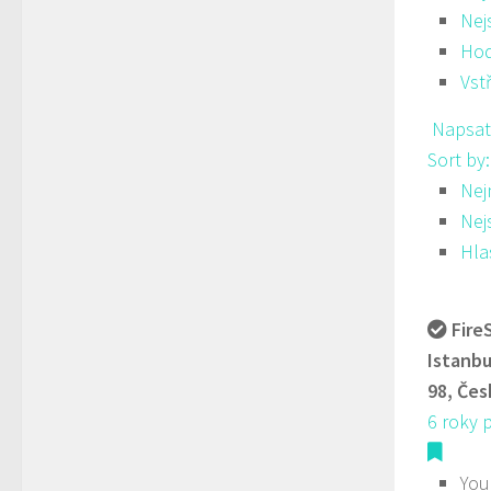
Nej
Hod
Vst
Napsat
Sort by
Nej
Nej
Hla
Fire
Istanbu
98, Čes
6 roky 
You