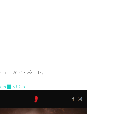
e Sluneční
aurace
eční 3204, Česká Lípa, Česko
135026
777135026
 s objednávkou či nabídkou
s sebou a rozvoz
 restaurace - Welcome Restaurant
aurace
stí Tomáše Garrigue Masaryka 197/30, Česká Lípa, Česko
no 1 - 20 z 23 výsledky
700414
774700414
 s objednávkou či nabídkou
nam
Mřížka
evřená indická restauce v centru České Lípy