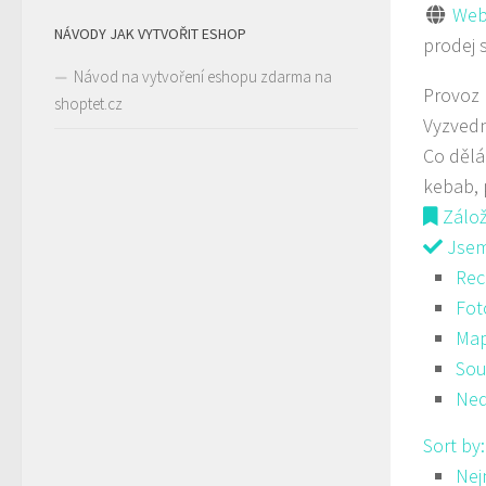
Web
NÁVODY JAK VYTVOŘIT ESHOP
prodej 
Návod na vytvoření eshopu zdarma na
Provoz
shoptet.cz
Vyzved
Co děl
kebab, 
Zálo
Jsem 
Rec
Fot
Ma
Sou
Ned
Sort by
Nej