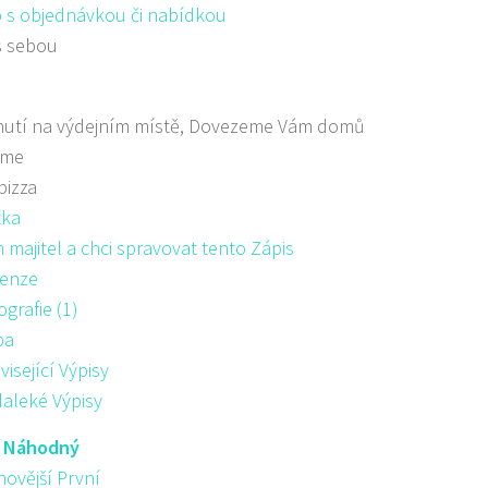
 s objednávkou či nabídkou
s sebou
nutí na výdejním místě, Dovezeme Vám domů
áme
pizza
žka
majitel a chci spravovat tento Zápis
enze
ografie (1)
pa
visející Výpisy
aleké Výpisy
:
Náhodný
novější První