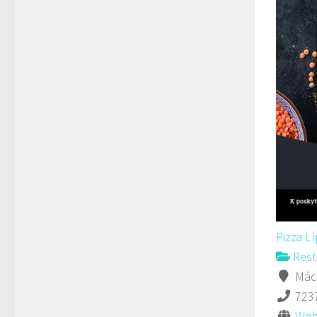
Pizza L
Rest
Mách
723
Web