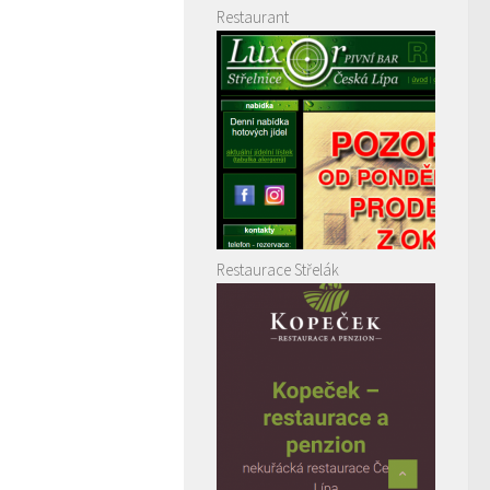
Restaurant
Restaurace Střelák