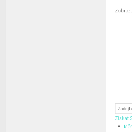
Zobrazu
Získat 
Měs