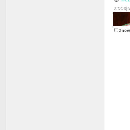
prodej 
Znovu