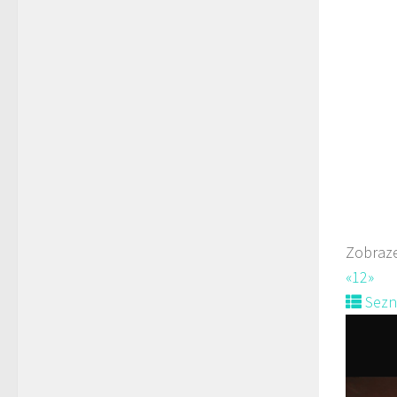
Pizzeri
Rest
Slun
777
Web
prodej 
Indická
Rest
námě
Zobraze
774
«
1
2
»
Web
Sez
Nově ot