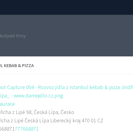
kolipské firmy
L KEBAB & PIZZA
aurace
řicha z Lipé 98, Česká Lípa, Česko
icha z Lipé
Česká Lípa
Liberecký kraj
470 01
CZ
668871
777668871