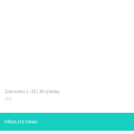
Sushi bar
Restaurace
Sokolská 264 Česká Lípa
0.07 km
606849413
606849413
Web s objednávkou či nabídkou
prodej s sebou
Zobrazeno 1 - 20 z 30 výsledky
«
1
2
»
PŘIDEJTE FIRMU
Istanbul kebab
Restaurace