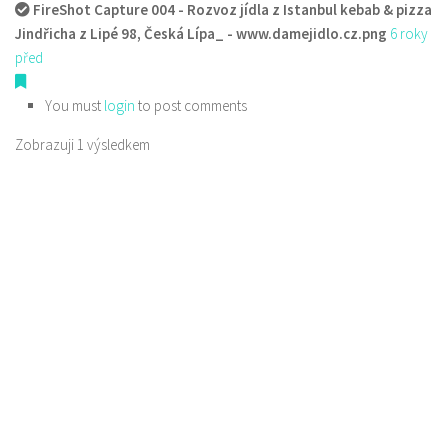
FireShot Capture 004 - Rozvoz jídla z Istanbul kebab & pizza
Jindřicha z Lipé 98, Česká Lípa_ - www.damejidlo.cz.png
6 roky
před
You must
login
to post comments
Zobrazuji 1 výsledkem