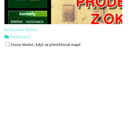
Restaurace Střelák
Restaurace
Roháče z Dubé 494, Česká Lípa, Česko
Znovu hledat, když se přestěhoval mapě
775434040
775434040
Web s objednávkou či nabídkou