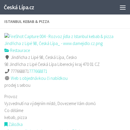
Česká Lípa.cz
Skip to content
ISTANBUL KEBAB & PIZZA
Restaurace
Jindřicha z Lipé 98, Česká Lípa, Česko
98 Jindřicha z Lipé
Česká Lípa
Liberecký kraj
470 01
CZ
777668871
777668871
Web s objednávkou či nabídkou
prodej s sebou
Provoz
Vyzvednutí na výdejním místě, Dovezeme Vám domů
Co děláme
kebab, pizza
Záložka