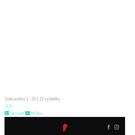
Kopeček - restaurace a penzion
Restaurace
5. Května 1403/72, Česká Lípa, Česko
775 518 303
775 518 303
Web s objednávkou či nabídkou
Zobrazeno 1 - 20 z 23 výsledky
«
1
2
»
Seznam
Mřížka