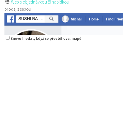
Web s objednávkou či nabídkou
prodej s sebou
Znovu hledat, když se přestěhoval mapě
Kantráč
Restaurace
Hornická 2978, Česká Lípa
704402063
704402063
Web s objednávkou či nabídkou
rozvoz