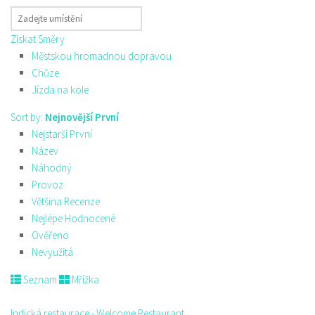
Získat Směry
Městskou hromadnou dopravou
Chůze
Jízda na kole
Sort by:
Nejnovější První
Nejstarší První
Název
Náhodný
Provoz
Většina Recenze
Nejlépe Hodnocené
Ověřeno
Nevyužitá
Seznam
Mřížka
Indická restaurace - Welcome Restaurant