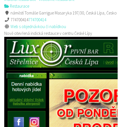
Restaurace
náměstí Tomáše Garrigue Masaryka 197/30, Česká Lípa, Česko
774700414
774700414
Web s objednávkou či nabídkou
Nově otevřená indická restauce v centru České Lípy