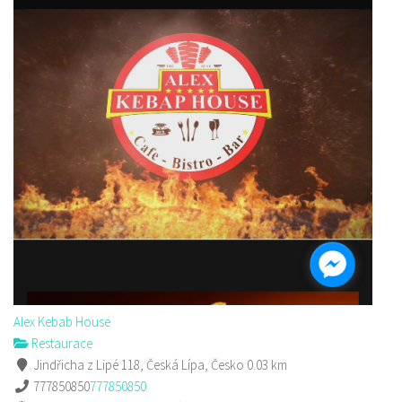
Nem Viet
Restaurace
Hrnčířská 2964, Česká Lípa, Česko
Web s objednávkou či nabídkou
Alex Kebab House
Restaurace
Jindřicha z Lipé 118, Česká Lípa, Česko
0.03 km
777850850
777850850