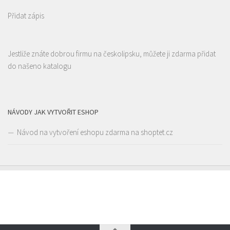
Borská 3218, Česká Lípa, Česko
Přidat zápis
777668871
777668871
Web s objednávkou či nabídkou
prodej s sebou
Jestliže znáte dobrou firmu na českolipsku, můžete ji zdarma přidat
Restaurace Nebe
do našeno katalogu
Restaurace
Prokopa Holého 145/5, Česká Lípa, Česko
0.08 km
725323432
725323432
Web s objednávkou či nabídkou
NÁVODY JAK VYTVOŘIT ESHOP
prodej s sebou a rozvoz
Návod na vytvoření eshopu zdarma na shoptet.cz