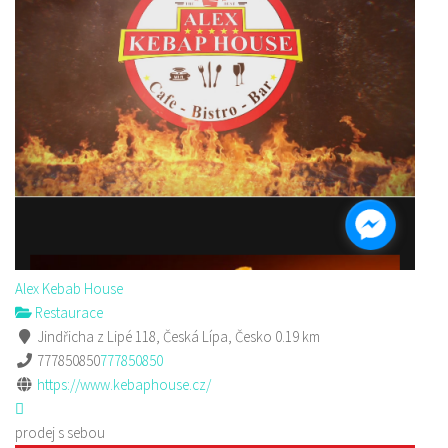
Alex Kebab House
Restaurace
Jindřicha z Lipé 118, Česká Lípa, Česko
0.19 km
777850850
777850850
https://www.kebaphouse.cz/
prodej s sebou