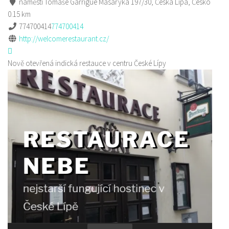
náměstí Tomáše Garrigue Masaryka 197/30, Česká Lípa, Česko
0.15 km
774700414
774700414
http://welcomerestaurant.cz/
Nově otevřená indická restauce v centru České Lípy