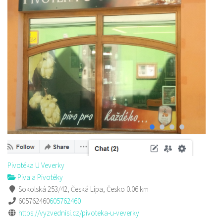
Pivotéka U Veverky
Piva a Pivotéky
Sokolská 253/42, Česká Lípa, Česko
0.06 km
605762460
605762460
https://vyzvednisi.cz/pivoteka-u-veverky