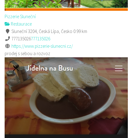
Pizzerie Sluneční
Restaurace
Sluneční 3204, Česká Lípa, Česko
0.99 km
777135026
777135026
https://www.pizzerie-slunecni.cz/
prodej s sebou a rozvoz