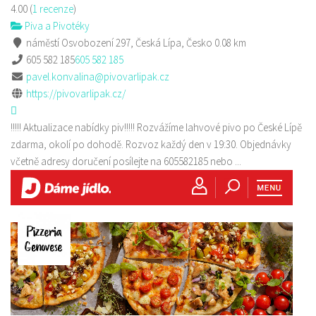
4.00
(
1 recenze
)
Piva a Pivotéky
náměstí Osvobození 297, Česká Lípa, Česko
0.08 km
605 582 185
605 582 185
pavel.konvalina@pivovarlipak.cz
https://pivovarlipak.cz/
!!!!! Aktualizace nabídky piv!!!!! Rozvážíme lahvové pivo po České Lípě
zdarma, okolí po dohodě. Rozvoz každý den v 19:30. Objednávky
včetně adresy doručení posílejte na 605582185 nebo ...