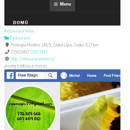
Restaurace Nebe
Restaurace
Prokopa Holého 145/5, Česká Lípa, Česko
0.17 km
725323432
725323432
http://restauracenebe.cz/
prodej s sebou a rozvoz