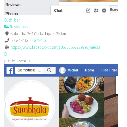
Sushi bar
Restaurace
Sokolská 264 Česká Lípa
0.25 km
606849413
606849413
https://www.facebook.com/106338562729293/media_...
prodej s sebou