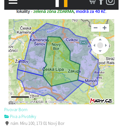
Pivovar Born
Piva a Pivotéky
nám. Míru 100, 173 01 Nový Bor