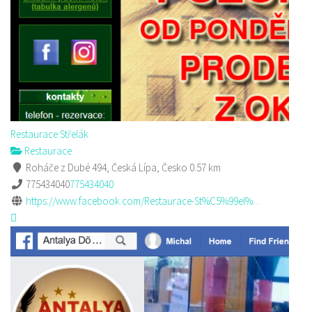
Restaurace Střelák
Restaurace
Roháče z Dubé 494, Česká Lípa, Česko
0.57 km
775434040
775434040
https://www.facebook.com/Restaurace-St%C5%99el%...