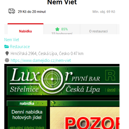
Nem Viet
Restaurace
Hrnčířská 2964, Česká Lípa, Česko
0.47 km
https://www.damejidlo.cz/nem-viet