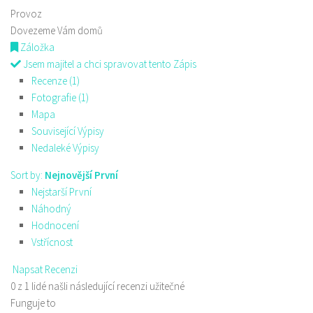
Provoz
Dovezeme Vám domů
Záložka
Jsem majitel a chci spravovat tento Zápis
Recenze (1)
Fotografie (1)
Mapa
Související Výpisy
Nedaleké Výpisy
Sort by:
Nejnovější První
Nejstarší První
Náhodný
Hodnocení
Vstřícnost
Napsat Recenzi
0 z 1 lidé našli následující recenzi užitečné
Funguje to