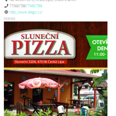
775667788
775667788
http://www.diego.cz/
rozvoz