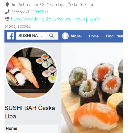
Jindřicha z Lipé 98, Česká Lípa, Česko
0.23 km
777668871
777668871
https://www.damejidlo.cz/istanbul-kebab-pizza?c...
prodej s sebou