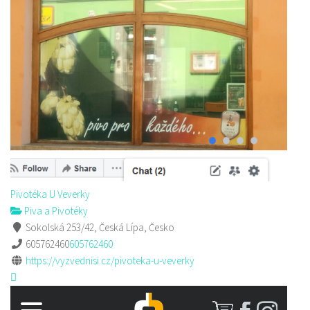
Pivotéka U Veverky
Piva a Pivotéky
Sokolská 253/42, Česká Lípa, Česko
605762460
605762460
https://vyzvednisi.cz/pivoteka-u-veverky