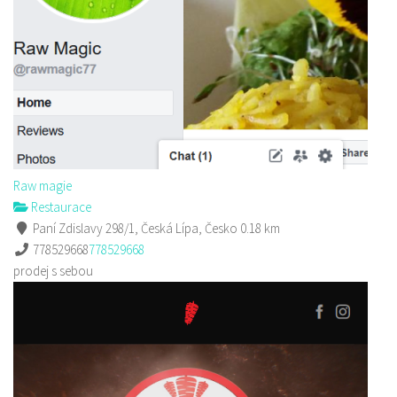
Raw magie
Restaurace
Paní Zdislavy 298/1, Česká Lípa, Česko
0.18 km
778529668
778529668
prodej s sebou