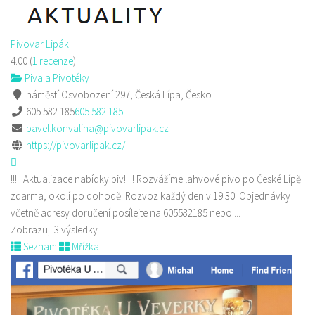
Pivovar Lipák
4.00
(
1 recenze
)
Piva a Pivotéky
náměstí Osvobození 297, Česká Lípa, Česko
605 582 185
605 582 185
pavel.konvalina@pivovarlipak.cz
https://pivovarlipak.cz/
!!!!! Aktualizace nabídky piv!!!!! Rozvážíme lahvové pivo po České Lípě
zdarma, okolí po dohodě. Rozvoz každý den v 19:30. Objednávky
včetně adresy doručení posílejte na 605582185 nebo ...
Zobrazuji 3 výsledky
Seznam
Mřížka