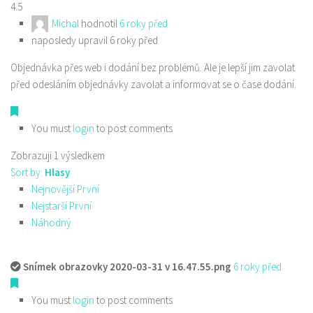
4.5
Michal
hodnotil
6 roky před
naposledy upravil 6 roky před
Objednávka přes web i dodání bez problémů. Ale je lepší jim zavolat
před odesláním objednávky zavolat a informovat se o čase dodání.
You must
login
to post comments
Zobrazuji 1 výsledkem
Sort by:
Hlasy
Nejnovější První
Nejstarší První
Náhodný
Snímek obrazovky 2020-03-31 v 16.47.55.png
6 roky před
You must
login
to post comments