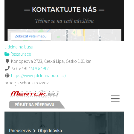
Jídelna na busu
Restaurace
Konopeova 2723, Česká Lípa, Česko
1.01 km
737684917
737684917
https://www.jidelnanabusu.cz/
prodej s sebou a rozvoz