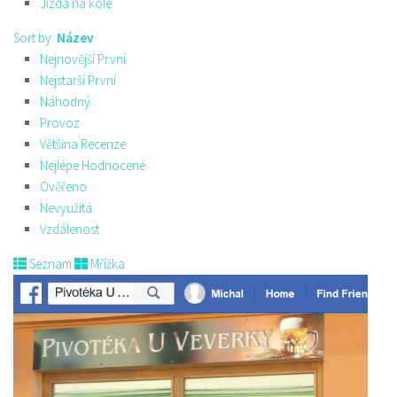
Jízda na kole
Sort by:
Název
Nejnovější První
Nejstarší První
Náhodný
Provoz
Většina Recenze
Nejlépe Hodnocené
Ověřeno
Nevyužitá
Vzdálenost
Seznam
Mřížka