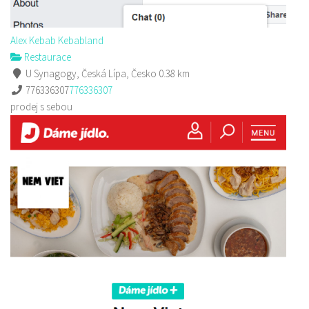
Alex Kebab Kebabland
Restaurace
U Synagogy, Česká Lípa, Česko
0.38 km
776336307
776336307
prodej s sebou