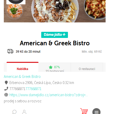
American & Greek Bistro
Erbenova 2906, Česká Lípa, Česko
0.32 km
777668871
777668871
https://www.damejidlo.cz/american-bistro?zdroj=...
prodej s sebou a rozvoz