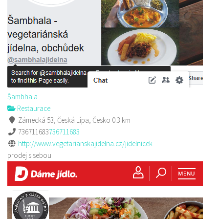
Šambhala
Restaurace
Zámecká 53, Česká Lípa, Česko
0.3 km
736711683
736711683
http://www.vegetarianskajidelna.cz/jidelnicek
prodej s sebou