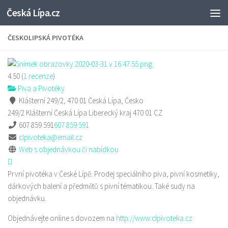
Česká Lípa.cz
Skip to content
ČESKOLIPSKÁ PIVOTÉKA
4.50
(
1
recenze
)
Piva a Pivotéky
Klášterní 249/2, 470 01 Česká Lípa, Česko
249/2 Klášterní
Česká Lípa
Liberecký kraj
470 01
CZ
607 859 591
607 859 591
clpivoteka@email.cz
Web s objednávkou či nabídkou
První pivotéka v České Lípě. Prodej speciálního piva, pivní kosmetiky,
dárkových balení a předmětů s pivní tématikou. Také sudy na
objednávku.
Objednávejte online s dovozem na
http://www.clpivoteka.cz