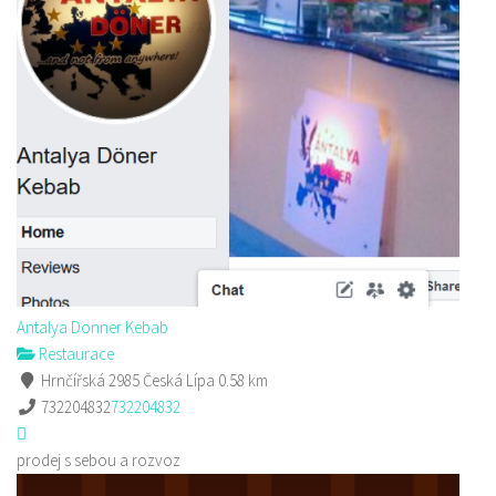
Antalya Donner Kebab
Restaurace
Hrnčířská 2985 Česká Lípa
0.58 km
732204832
732204832
prodej s sebou a rozvoz