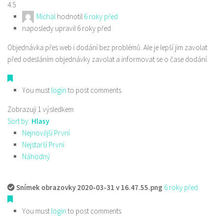
4.5
Michal
hodnotil
6 roky před
naposledy upravil 6 roky před
Objednávka přes web i dodání bez problémů. Ale je lepší jim zavolat
před odesláním objednávky zavolat a informovat se o čase dodání.
You must
login
to post comments
Zobrazuji 1 výsledkem
Sort by:
Hlasy
Nejnovější První
Nejstarší První
Náhodný
Snímek obrazovky 2020-03-31 v 16.47.55.png
6 roky před
You must
login
to post comments