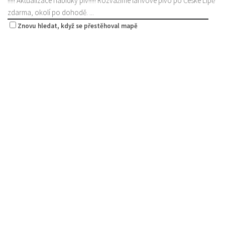
!!!!! Aktualizace nabídky piv!!!!! Rozvážíme lahvové pivo po České Lípě
zdarma, okolí po dohodě. ...
Znovu hledat, když se přestěhoval mapě