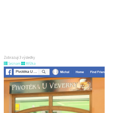
Pivovar Born
Piva a Pivotéky
nám. Míru 100, 173 01 Nový Bor
775 956 343
775 956 343
pivovar@pivovarborn.cz
Web s objednávkou či nabídkou
Zobrazuji 3 výsledky
Seznam
Mřížka