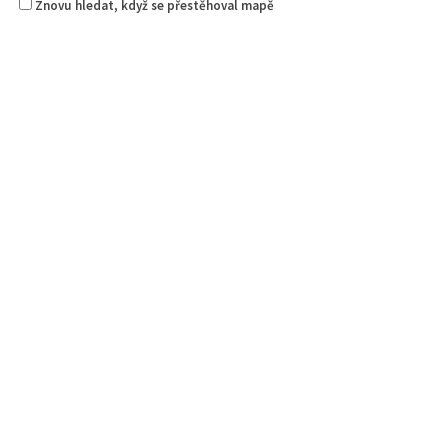
Znovu hledat, když se přestěhoval mapě
Pivovar Lipák
4.00
(
1 recenze
)
Piva a Pivotéky
náměstí Osvobození 297, Česká Lípa, Česko
0.08 km
605 582 185
605 582 185
pavel.konvalina@pivovarlipak.cz