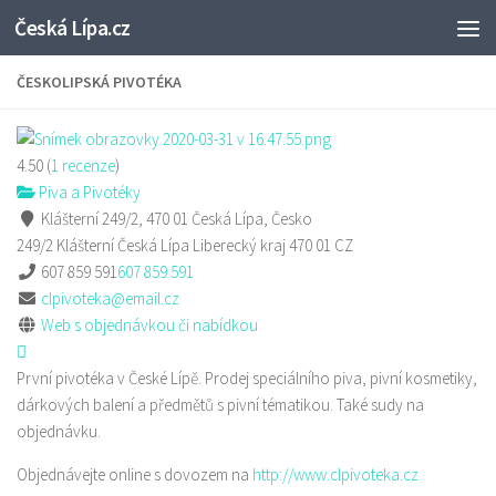
Česká Lípa.cz
Skip to content
ČESKOLIPSKÁ PIVOTÉKA
4.50
(
1
recenze
)
Piva a Pivotéky
Klášterní 249/2, 470 01 Česká Lípa, Česko
249/2 Klášterní
Česká Lípa
Liberecký kraj
470 01
CZ
607 859 591
607 859 591
clpivoteka@email.cz
Web s objednávkou či nabídkou
První pivotéka v České Lípě. Prodej speciálního piva, pivní kosmetiky,
dárkových balení a předmětů s pivní tématikou. Také sudy na
objednávku.
Objednávejte online s dovozem na
http://www.clpivoteka.cz