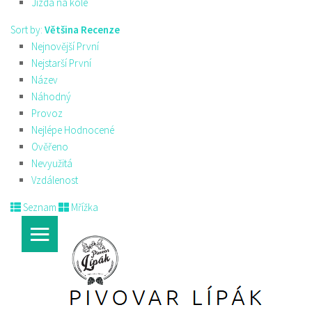
Jízda na kole
Sort by:
Většina Recenze
Nejnovější První
Nejstarší První
Název
Náhodný
Provoz
Nejlépe Hodnocené
Ověřeno
Nevyužitá
Vzdálenost
Seznam
Mřížka