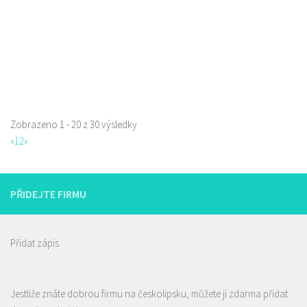
Web s objednávkou či nabídkou
!!!!! Aktualizace nabídky piv!!!!! Rozvážíme lahvové pivo po České Lípě
zdarma, okolí po dohodě. ...
Zobrazeno 1 - 20 z 30 výsledky
«
1
2
»
PŘIDEJTE FIRMU
Přidat zápis
Jestliže znáte dobrou firmu na českolipsku, můžete ji zdarma přidat