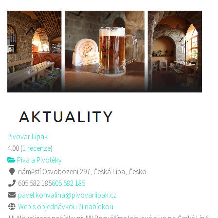
Pivovar Lipák
4.00
(
1 recenze
)
Piva a Pivotéky
náměstí Osvobození 297, Česká Lípa, Česko
605 582 185
605 582 185
pavel.konvalina@pivovarlipak.cz
Web s objednávkou či nabídkou