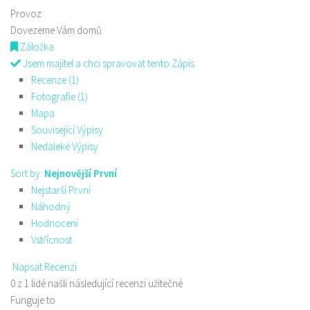
Provoz
Dovezeme Vám domů
Záložka
Jsem majitel a chci spravovat tento Zápis
Recenze (1)
Fotografie (1)
Mapa
Související Výpisy
Nedaleké Výpisy
Sort by:
Nejnovější První
Nejstarší První
Náhodný
Hodnocení
Vstřícnost
Napsat Recenzi
0 z 1 lidé našli následující recenzi užitečné
Funguje to