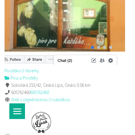
Pivotéka U Veverky
Piva a Pivotéky
Sokolská 253/42, Česká Lípa, Česko
605762460
605762460
Web s objednávkou či nabídkou
Pivotéka U Veverky
Piva a Pivotéky
Sokolská 253/42, Česká Lípa, Česko
0.06 km
605762460
605762460
Web s objednávkou či nabídkou