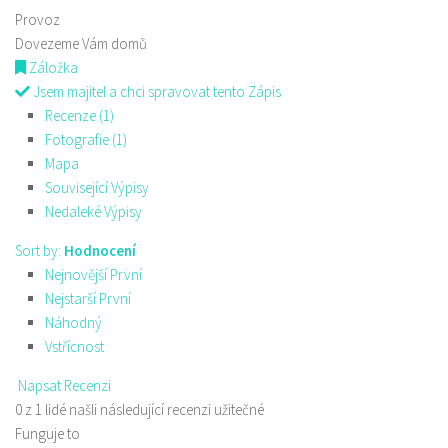
Provoz
Dovezeme Vám domů
Záložka
Jsem majitel a chci spravovat tento Zápis
Recenze (1)
Fotografie (1)
Mapa
Související Výpisy
Nedaleké Výpisy
Sort by:
Hodnocení
Nejnovější První
Nejstarší První
Náhodný
Vstřícnost
Napsat Recenzi
0 z 1 lidé našli následující recenzi užitečné
Funguje to