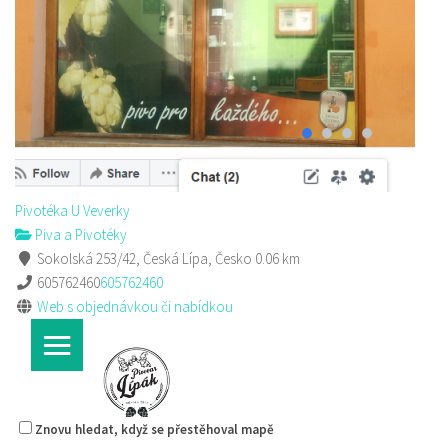
Pivotéka U Veverky
Piva a Pivotéky
Sokolská 253/42, Česká Lípa, Česko
605762460
605762460
Web s objednávkou či nabídkou
Pivotéka U Veverky
Piva a Pivotéky
Sokolská 253/42, Česká Lípa, Česko
0.06 km
605762460
605762460
Web s objednávkou či nabídkou
Znovu hledat, když se přestěhoval mapě