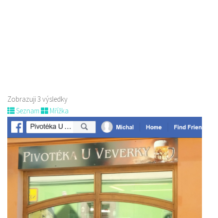
Piva a Pivotéky
nám. Míru 100, 173 01 Nový Bor
775 956 343
775 956 343
pivovar@pivovarborn.cz
Web s objednávkou či nabídkou
Zobrazuji 3 výsledky
Seznam
Mřížka