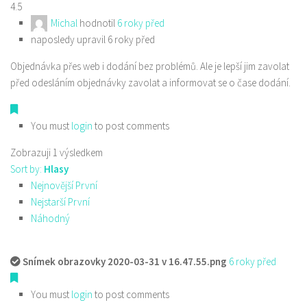
4.5
Michal
hodnotil
6 roky před
naposledy upravil 6 roky před
Objednávka přes web i dodání bez problémů. Ale je lepší jim zavolat
před odesláním objednávky zavolat a informovat se o čase dodání.
You must
login
to post comments
Zobrazuji 1 výsledkem
Sort by:
Hlasy
Nejnovější První
Nejstarší První
Náhodný
Snímek obrazovky 2020-03-31 v 16.47.55.png
6 roky před
You must
login
to post comments