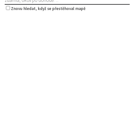
zdarma, okolí po dohodě. ...
Znovu hledat, když se přestěhoval mapě
Pivovar Born