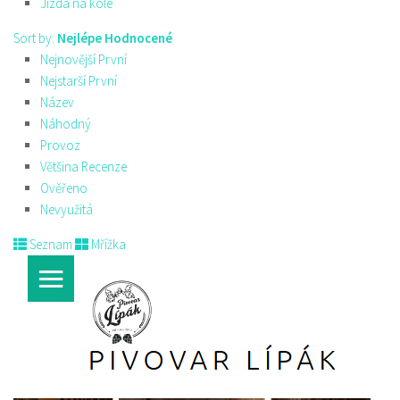
Jízda na kole
Sort by:
Nejlépe Hodnocené
Nejnovější První
Nejstarší První
Název
Náhodný
Provoz
Většina Recenze
Ověřeno
Nevyužitá
Seznam
Mřížka