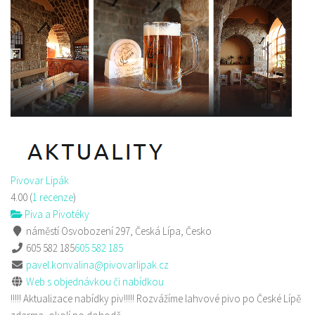
Pivovar Lipák
4.00
(
1 recenze
)
Piva a Pivotéky
náměstí Osvobození 297, Česká Lípa, Česko
605 582 185
605 582 185
pavel.konvalina@pivovarlipak.cz
Web s objednávkou či nabídkou
!!!!! Aktualizace nabídky piv!!!!! Rozvážíme lahvové pivo po České Lípě