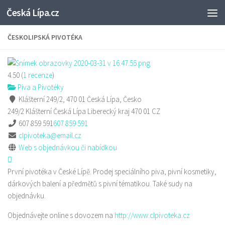
Česká Lípa.cz
Skip to content
ČESKOLIPSKÁ PIVOTÉKA
4.50
(
1
recenze
)
Piva a Pivotéky
Klášterní 249/2, 470 01 Česká Lípa, Česko
249/2 Klášterní
Česká Lípa
Liberecký kraj
470 01
CZ
607 859 591
607 859 591
clpivoteka@email.cz
Web s objednávkou či nabídkou
První pivotéka v České Lípě. Prodej speciálního piva, pivní kosmetiky,
dárkových balení a předmětů s pivní tématikou. Také sudy na
objednávku.
Objednávejte online s dovozem na
http://www.clpivoteka.cz