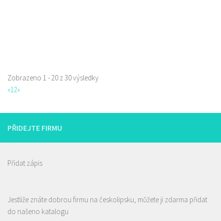
!!!!! Aktualizace nabídky piv!!!!! Rozvážíme lahvové pivo po České Lípě
zdarma, okolí po dohodě. ...
Zobrazeno 1 - 20 z 30 výsledky
«
1
2
»
PŘIDEJTE FIRMU
Přidat zápis
Jestliže znáte dobrou firmu na českolipsku, můžete ji zdarma přidat
do našeno katalogu