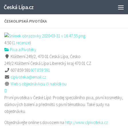
Česká Lípa.cz
Skip to content
ČESKOLIPSKÁ PIVOTÉKA
4.50
(
1
recenze
)
Piva a Pivotéky
Klášterní 249/2, 470 01 Česká Lípa, Česko
249/2 Klášterní
Česká Lípa
Liberecký kraj
470 01
CZ
607 859 591
607 859 591
clpivoteka@email.cz
Web s objednávkou či nabídkou
První pivotéka v České Lípě. Prodej speciálního piva, pivní kosmetiky,
dárkových balení a předmětů s pivní tématikou. Také sudy na
objednávku.
Objednávejte online s dovozem na
http://www.clpivoteka.cz