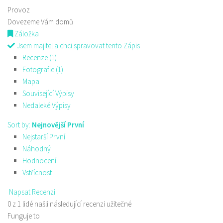
Provoz
Dovezeme Vám domů
Záložka
Jsem majitel a chci spravovat tento Zápis
Recenze (1)
Fotografie (1)
Mapa
Související Výpisy
Nedaleké Výpisy
Sort by:
Nejnovější První
Nejstarší První
Náhodný
Hodnocení
Vstřícnost
Napsat Recenzi
0 z 1 lidé našli následující recenzi užitečné
Funguje to