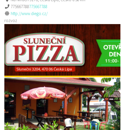
775667788
775667788
http://www.diego.cz/
rozvoz