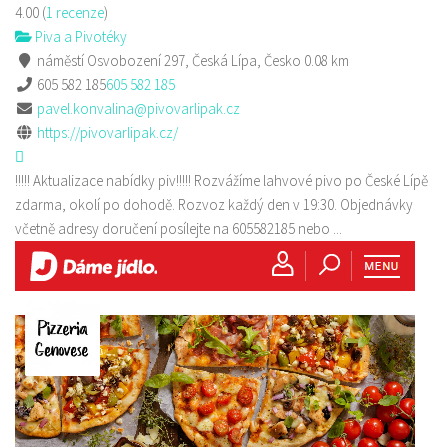
4.00
(
1 recenze
)
Piva a Pivotéky
náměstí Osvobození 297, Česká Lípa, Česko
0.08 km
605 582 185
605 582 185
pavel.konvalina@pivovarlipak.cz
https://pivovarlipak.cz/
!!!!! Aktualizace nabídky piv!!!!! Rozvážíme lahvové pivo po České Lípě
zdarma, okolí po dohodě. Rozvoz každý den v 19:30. Objednávky
včetně adresy doručení posílejte na 605582185 nebo ...