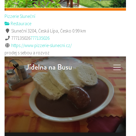
Pizzerie Sluneční
Restaurace
Sluneční 3204, Česká Lípa, Česko
0.99 km
777135026
777135026
https://www.pizzerie-slunecni.cz/
prodej s sebou a rozvoz