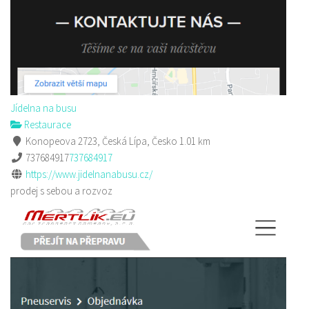
Jídelna na busu
Restaurace
Konopeova 2723, Česká Lípa, Česko
1.01 km
737684917
737684917
https://www.jidelnanabusu.cz/
prodej s sebou a rozvoz