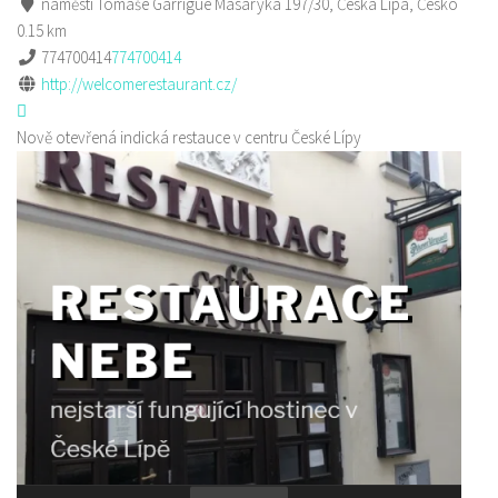
náměstí Tomáše Garrigue Masaryka 197/30, Česká Lípa, Česko
0.15 km
774700414
774700414
http://welcomerestaurant.cz/
Nově otevřená indická restauce v centru České Lípy