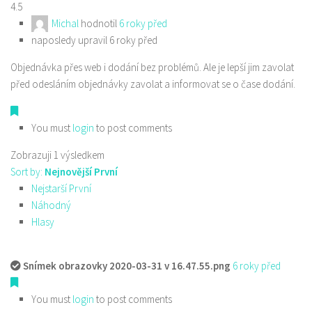
4.5
Michal
hodnotil
6 roky před
naposledy upravil 6 roky před
Objednávka přes web i dodání bez problémů. Ale je lepší jim zavolat
před odesláním objednávky zavolat a informovat se o čase dodání.
You must
login
to post comments
Zobrazuji 1 výsledkem
Sort by:
Nejnovější První
Nejstarší První
Náhodný
Hlasy
Snímek obrazovky 2020-03-31 v 16.47.55.png
6 roky před
You must
login
to post comments