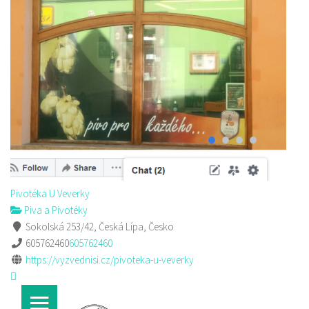
Pivotéka U Veverky
Piva a Pivotéky
Sokolská 253/42, Česká Lípa, Česko
605762460
605762460
https://vyzvednisi.cz/pivoteka-u-veverky