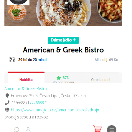
American & Greek Bistro
Erbenova 2906, Česká Lípa, Česko
0.32 km
777668871
777668871
https://www.damejidlo.cz/american-bistro?zdroj=...
prodej s sebou a rozvoz