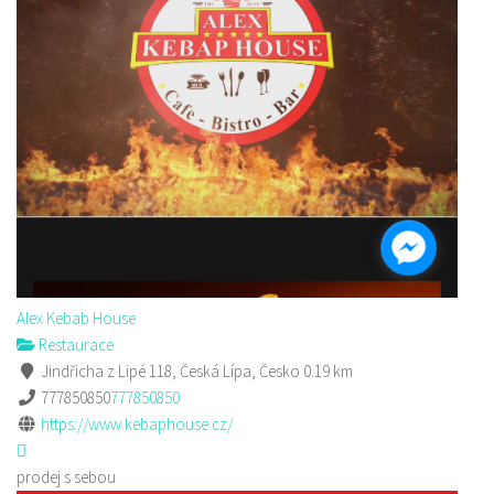
Alex Kebab House
Restaurace
Jindřicha z Lipé 118, Česká Lípa, Česko
0.19 km
777850850
777850850
https://www.kebaphouse.cz/
prodej s sebou