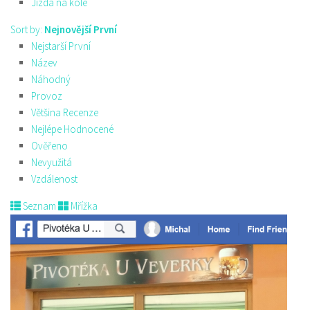
Jízda na kole
Sort by:
Nejnovější První
Nejstarší První
Název
Náhodný
Provoz
Většina Recenze
Nejlépe Hodnocené
Ověřeno
Nevyužitá
Vzdálenost
Seznam
Mřížka