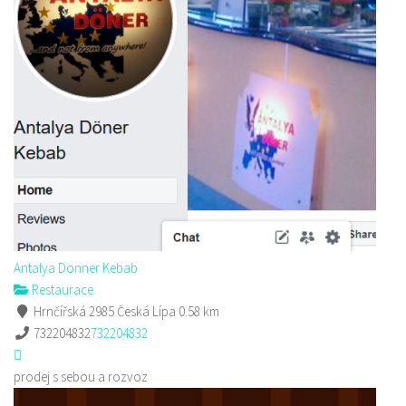
Antalya Donner Kebab
Restaurace
Hrnčířská 2985 Česká Lípa
0.58 km
732204832
732204832
prodej s sebou a rozvoz