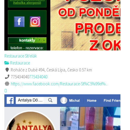
Restaurace Střelák
Restaurace
Roháče z Dubé 494, Česká Lípa, Česko
0.57 km
775434040
775434040
https://www.facebook.com/Restaurace-St%C5%99el%...