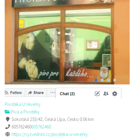
Pivotéka U Veverky
Piva a Pivotéky
Sokolská 253/42, Česká Lípa, Česko
0.06 km
605762460
605762460
https://vyzvednisi.cz/pivoteka-u-veverky