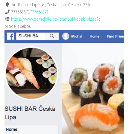
Jindřicha z Lipé 98, Česká Lípa, Česko
0.23 km
777668871
777668871
https://www.damejidlo.cz/istanbul-kebab-pizza?c...
prodej s sebou