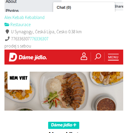
Alex Kebab Kebabland
Restaurace
U Synagogy, Česká Lípa, Česko
0.38 km
776336307
776336307
prodej s sebou