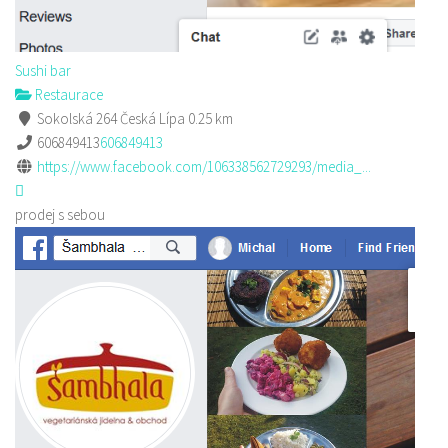
Sushi bar
Restaurace
Sokolská 264 Česká Lípa
0.25 km
606849413
606849413
https://www.facebook.com/106338562729293/media_...
prodej s sebou