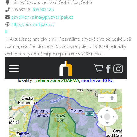
náměstí Osvobození 297, Česká Lípa, Česko
605 582 185
605 582 185
pavel.konvalina@pivovarlipak.cz
https://pivovarlipak.cz/
!!!!! Aktualizace nabídky piv!!!!! Rozvážíme lahvové pivo po České Lípě
zdarma, okolí po dohodě. Rozvoz každý den v 19:30. Objednávky
včetně adresy doručení posílejte na 605582185 nebo ...