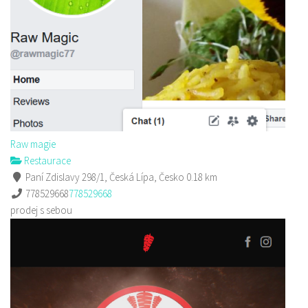
Raw magie
Restaurace
Paní Zdislavy 298/1, Česká Lípa, Česko
0.18 km
778529668
778529668
prodej s sebou