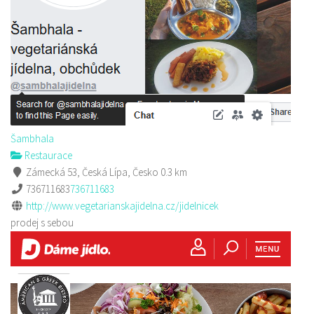
Šambhala
Restaurace
Zámecká 53, Česká Lípa, Česko
0.3 km
736711683
736711683
http://www.vegetarianskajidelna.cz/jidelnicek
prodej s sebou