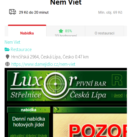
Nem Viet
Restaurace
Hrnčířská 2964, Česká Lípa, Česko
0.47 km
https://www.damejidlo.cz/nem-viet