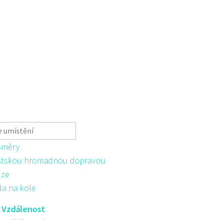
Směry
tskou hromadnou dopravou
ůze
da na kole
:
Vzdálenost