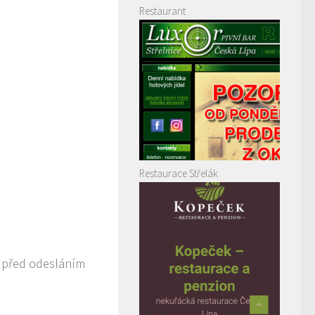
Restaurant
Restaurace Střelák
t před odesláním