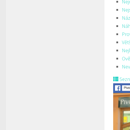
Nej
Nej
Náz
Ná
Pro
Vět
Nej
Ově
Nev
Sez