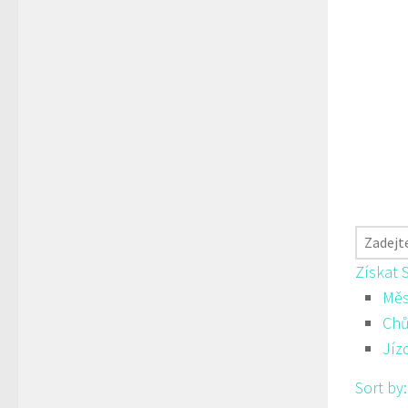
Získat 
Měs
Ch
Jíz
Sort by