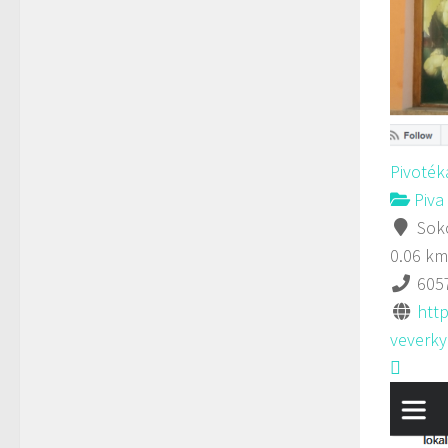
Pivoték
Piva 
Soko
0.06 km
605
http
veverky