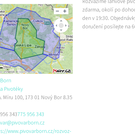
Rozvážíme lahvové piv
zdarma, okolí po doho
den v 19:30. Objednávk
doručení posílejte na 6
 Born
a Pivotéky
 Míru 100, 173 01 Nový Bor
8.35
 956 343
775 956 343
ovar@pivovarborn.cz
s://www.pivovarborn.cz/rozvoz-