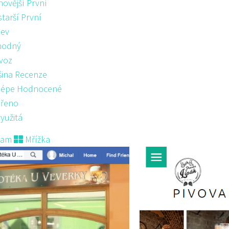
novější První
starší První
ev
hodný
voz
šina Recenze
lépe Hodnocené
řeno
yužitá
nam
Mřížka