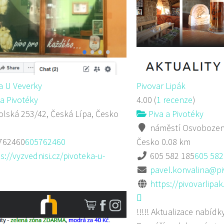
a U Veverky
Pivovar Lipák
a Pivotéky
4.00
(
1 recenze
)
lská 253/42, Česká Lípa, Česko
Piva a Pivotéky
náměstí Osvobození
762460
605762460
Česko
0.08 km
s://vyzvednisi.cz/pivoteka-u-
605 582 185
605 582
pavel.konvalina@pi
https://pivovarlipak
!!!!! Aktualizace nabídky 