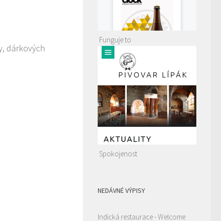
Funguje to
ky, dárkových
Spokojenost
NEDÁVNÉ VÝPISY
Indická restaurace - Welcome