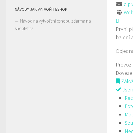
clp
NÁVODY JAK VYTVOŘIT ESHOP
Web
Návod na vytvoření eshopu zdarma na
shoptet.cz
První p
balení 
Objedná
Provoz
Doveze
Zálo
Jsem 
Rec
Fot
Ma
Sou
Ned