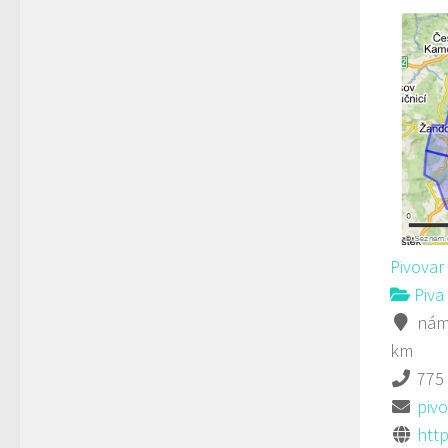
Pivovar
Piva 
nám.
km
775
piv
http