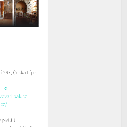
 297, Česká Lípa,
 185
vovarlipak.cz
.cz/
piv!!!!!