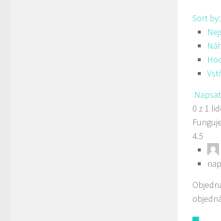
Sort by
Nej
Ná
Hod
Vst
Napsat
0 z 1 li
Funguje
4.5
nap
Objedná
objedná