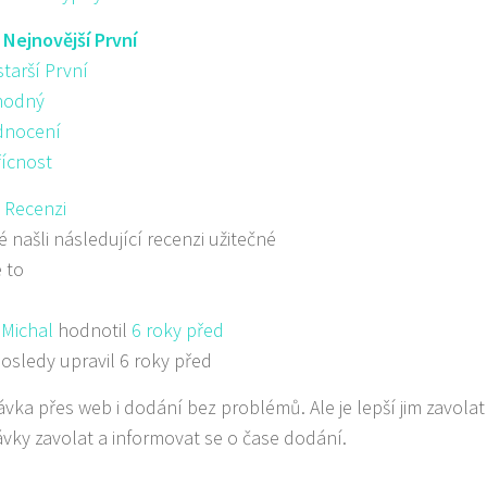
:
Nejnovější První
starší První
hodný
nocení
řícnost
 Recenzi
dé našli následující recenzi užitečné
 to
Michal
hodnotil
6 roky před
osledy upravil 6 roky před
vka přes web i dodání bez problémů. Ale je lepší jim zavola
vky zavolat a informovat se o čase dodání.