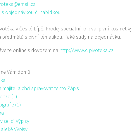
ivoteka@email.cz
 s objednávkou či nabídkou
ivotéka v České Lípě. Prodej speciálního piva, pivní kosmeti
a předmětů s pivní tématikou. Také sudy na objednávku.
vejte online s dovozem na
http://www.clpivoteka.cz
me Vám domů
žka
majitel a chci spravovat tento Zápis
enze (1)
ografie (1)
pa
visející Výpisy
aleké Výpisy