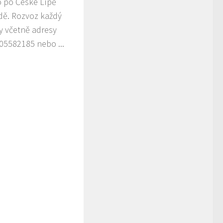
o po České Lípě
dě. Rozvoz každý
y včetně adresy
05582185 nebo ...