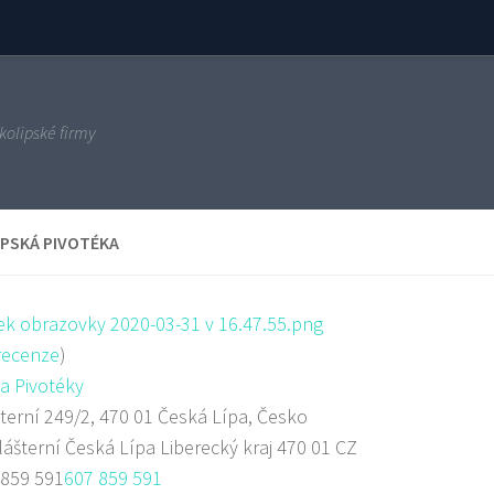
kolipské firmy
IPSKÁ PIVOTÉKA
ecenze
)
a Pivotéky
terní 249/2, 470 01 Česká Lípa, Česko
lášterní
Česká Lípa
Liberecký kraj
470 01
CZ
 859 591
607 859 591