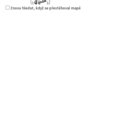
Znovu hledat, když se přestěhoval mapě
Pivovar Lipák
4.00
(
1 recenze
)
Piva a Pivotéky
náměstí Osvobození 297, Česká Lípa, Česko