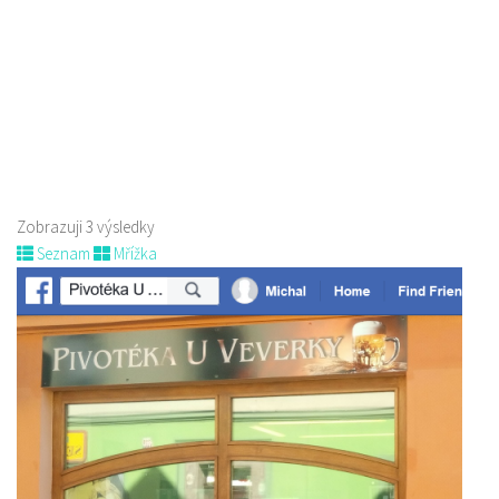
605 582 185
605 582 185
pavel.konvalina@pivovarlipak.cz
Web s objednávkou či nabídkou
!!!!! Aktualizace nabídky piv!!!!! Rozvážíme lahvové pivo po České Lípě
zdarma, okolí po dohodě. ...
Zobrazuji 3 výsledky
Seznam
Mřížka