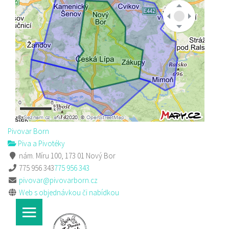
Pivovar Born
Piva a Pivotéky
nám. Míru 100, 173 01 Nový Bor
775 956 343
775 956 343
pivovar@pivovarborn.cz
Web s objednávkou či nabídkou