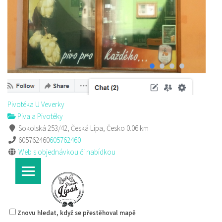
Pivotéka U Veverky
Piva a Pivotéky
Sokolská 253/42, Česká Lípa, Česko
605762460
605762460
Web s objednávkou či nabídkou
Pivotéka U Veverky
Piva a Pivotéky
Sokolská 253/42, Česká Lípa, Česko
0.06 km
605762460
605762460
Web s objednávkou či nabídkou
Znovu hledat, když se přestěhoval mapě