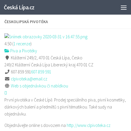
Česká Lípa.cz
Skip to content
ČESKOLIPSKÁ PIVOTÉKA
4.50
(
1
recenze
)
Piva a Pivotéky
Klášterní 249/2, 470 01 Česká Lípa, Česko
249/2 Klášterní
Česká Lípa
Liberecký kraj
470 01
CZ
607 859 591
607 859 591
clpivoteka@email.cz
Web s objednávkou či nabídkou
První pivotéka v České Lípě. Prodej speciálního piva, pivní kosmetiky,
dárkových balení a předmětů s pivní tématikou. Také sudy na
objednávku.
Objednávejte online s dovozem na
http://www.clpivoteka.cz