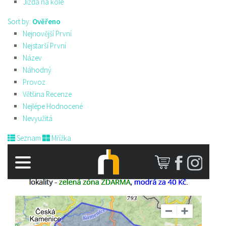
Jízda na kole
Sort by:
Ověřeno
Nejnovější První
Nejstarší První
Název
Náhodný
Provoz
Většina Recenze
Nejlépe Hodnocené
Nevyužitá
Seznam
Mřížka