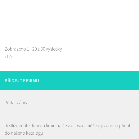
!!!!! Aktualizace nabídky piv!!!!! Rozvážíme lahvové pivo po České Lípě
zdarma, okolí po dohodě. ...
Zobrazeno 1 - 20 z 30 výsledky
«
1
2
»
PŘIDEJTE FIRMU
Přidat zápis
Jestliže znáte dobrou firmu na českolipsku, můžete ji zdarma přidat
do našeno katalogu