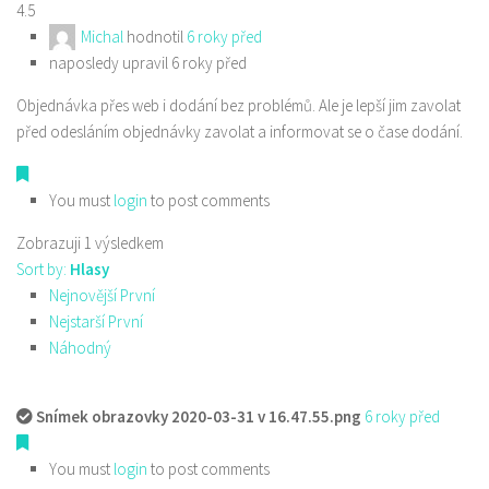
4.5
Michal
hodnotil
6 roky před
naposledy upravil 6 roky před
Objednávka přes web i dodání bez problémů. Ale je lepší jim zavolat
před odesláním objednávky zavolat a informovat se o čase dodání.
You must
login
to post comments
Zobrazuji 1 výsledkem
Sort by:
Hlasy
Nejnovější První
Nejstarší První
Náhodný
Snímek obrazovky 2020-03-31 v 16.47.55.png
6 roky před
You must
login
to post comments