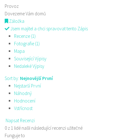
Provoz
Dovezeme Vám domů
Záložka
Jsem majitel a chci spravovat tento Zápis
Recenze (1)
Fotografie (1)
Mapa
Související Výpisy
Nedaleké Výpisy
Sort by:
Nejnovější První
Nejstarší První
Náhodný
Hodnocení
Vstřícnost
Napsat Recenzi
0 z 1 lidé našli následující recenzi užitečné
Funguje to