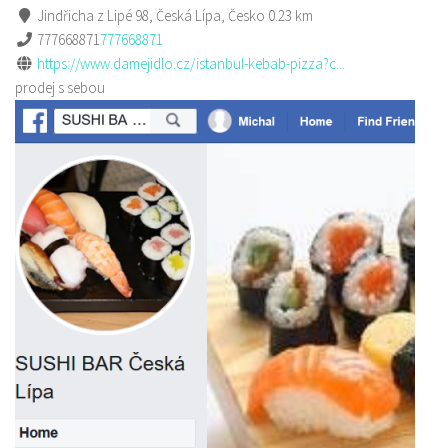
Jindřicha z Lipé 98, Česká Lípa, Česko
0.23 km
777668871
777668871
https://www.damejidlo.cz/istanbul-kebab-pizza?c...
prodej s sebou