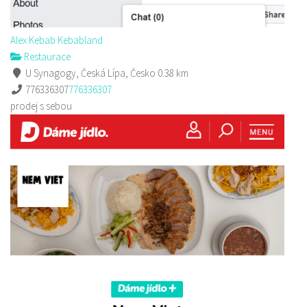
Alex Kebab Kebabland
Restaurace
U Synagogy, Česká Lípa, Česko
0.38 km
776336307
776336307
prodej s sebou