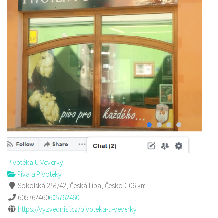
Pivotéka U Veverky
Piva a Pivotéky
Sokolská 253/42, Česká Lípa, Česko
0.06 km
605762460
605762460
https://vyzvednisi.cz/pivoteka-u-veverky