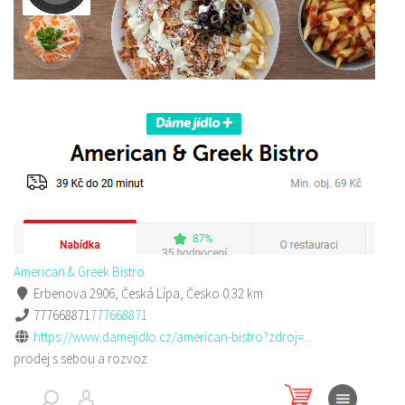
American & Greek Bistro
Erbenova 2906, Česká Lípa, Česko
0.32 km
777668871
777668871
https://www.damejidlo.cz/american-bistro?zdroj=...
prodej s sebou a rozvoz