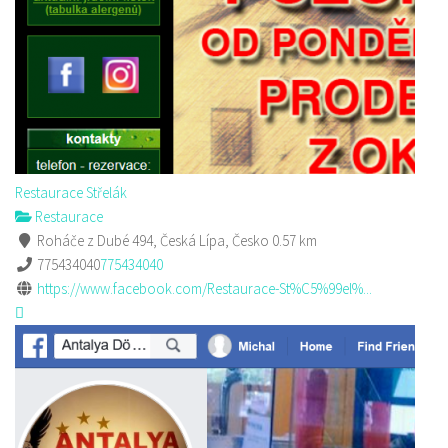
Restaurace Střelák
Restaurace
Roháče z Dubé 494, Česká Lípa, Česko
0.57 km
775434040
775434040
https://www.facebook.com/Restaurace-St%C5%99el%...