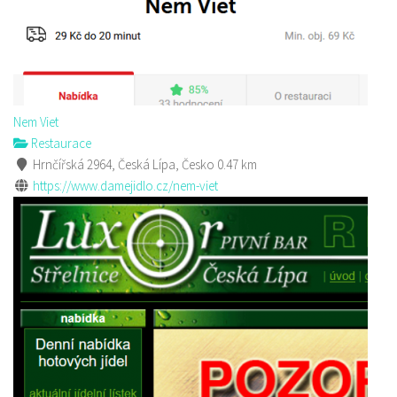
Nem Viet
Restaurace
Hrnčířská 2964, Česká Lípa, Česko
0.47 km
https://www.damejidlo.cz/nem-viet