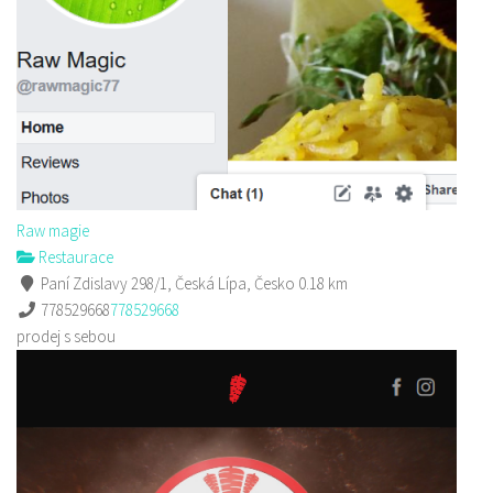
Raw magie
Restaurace
Paní Zdislavy 298/1, Česká Lípa, Česko
0.18 km
778529668
778529668
prodej s sebou