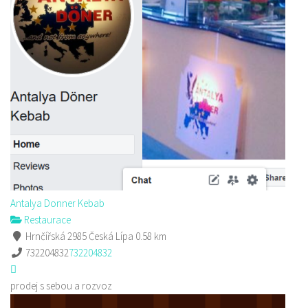
Antalya Donner Kebab
Restaurace
Hrnčířská 2985 Česká Lípa
0.58 km
732204832
732204832
prodej s sebou a rozvoz