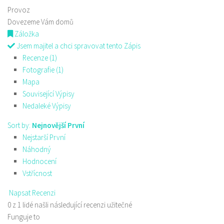
Provoz
Dovezeme Vám domů
Záložka
Jsem majitel a chci spravovat tento Zápis
Recenze (1)
Fotografie (1)
Mapa
Související Výpisy
Nedaleké Výpisy
Sort by:
Nejnovější První
Nejstarší První
Náhodný
Hodnocení
Vstřícnost
Napsat Recenzi
0 z 1 lidé našli následující recenzi užitečné
Funguje to