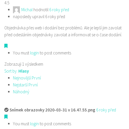
4.5
Michal
hodnotil
6 roky před
naposledy upravil 6 roky před
Objednávka přes web i dodání bez problémů. Ale je lepší jim zavolat
před odesláním objednávky zavolat a informovat se o čase dodání.
You must
login
to post comments
Zobrazuji 1 výsledkem
Sort by:
Hlasy
Nejnovější První
Nejstarší První
Náhodný
Snímek obrazovky 2020-03-31 v 16.47.55.png
6 roky před
You must
login
to post comments