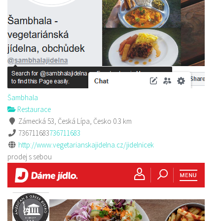
Šambhala
Restaurace
Zámecká 53, Česká Lípa, Česko
0.3 km
736711683
736711683
http://www.vegetarianskajidelna.cz/jidelnicek
prodej s sebou