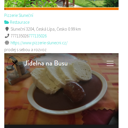
Pizzerie Sluneční
Restaurace
Sluneční 3204, Česká Lípa, Česko
0.99 km
777135026
777135026
https://www.pizzerie-slunecni.cz/
prodej s sebou a rozvoz