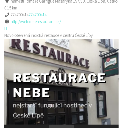
náměstí Tomáše Garrigue Masaryka 197/30, Česká Lípa, Česko
0.15 km
774700414
774700414
http://welcomerestaurant.cz/
Nově otevřená indická restauce v centru České Lípy