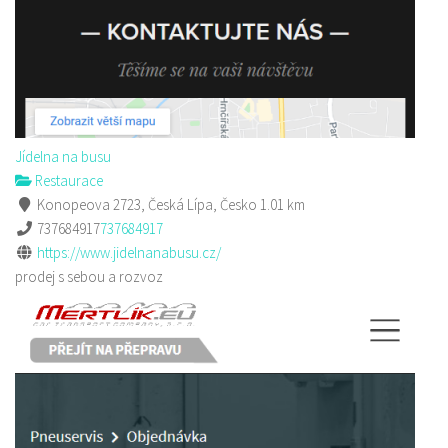
Jídelna na busu
Restaurace
Konopeova 2723, Česká Lípa, Česko
1.01 km
737684917
737684917
https://www.jidelnanabusu.cz/
prodej s sebou a rozvoz