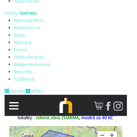
Jízda na kole
Sort by:
Ověřeno
Nejnovější První
Nejstarší První
Název
Náhodný
Provoz
Většina Recenze
Nejlépe Hodnocené
Nevyužitá
Vzdálenost
Seznam
Mřížka