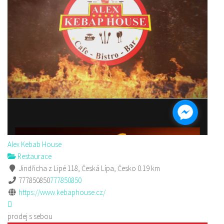
Alex Kebab House
Restaurace
Jindřicha z Lipé 118, Česká Lípa, Česko
0.19 km
777850850
777850850
https://www.kebaphouse.cz/
prodej s sebou