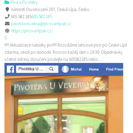
Piva a Pivotéky
náměstí Osvobození 297, Česká Lípa, Česko
605 582 185
605 582 185
pavel.konvalina@pivovarlipak.cz
https://pivovarlipak.cz/
!!!!! Aktualizace nabídky piv!!!!! Rozvážíme lahvové pivo po České Lípě
zdarma, okolí po dohodě. Rozvoz každý den v 19:30. Objednávky
včetně adresy doručení posílejte na 605582185 nebo ...