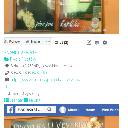
Pivotéka U Veverky
Piva a Pivotéky
Sokolská 253/42, Česká Lípa, Česko
605762460
605762460
https://vyzvednisi.cz/pivoteka-u-veverky
Zobrazuji 3 výsledky
Seznam
Mřížka