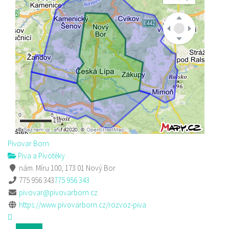
Pivovar Born
Piva a Pivotéky
nám. Míru 100, 173 01 Nový Bor
775 956 343
775 956 343
pivovar@pivovarborn.cz
https://www.pivovarborn.cz/rozvoz-piva