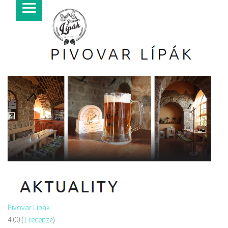
Pivovar Lipák
4.00
(
1 recenze
)