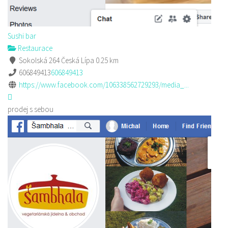
Sushi bar
Restaurace
Sokolská 264 Česká Lípa
0.25 km
606849413
606849413
https://www.facebook.com/106338562729293/media_...
prodej s sebou