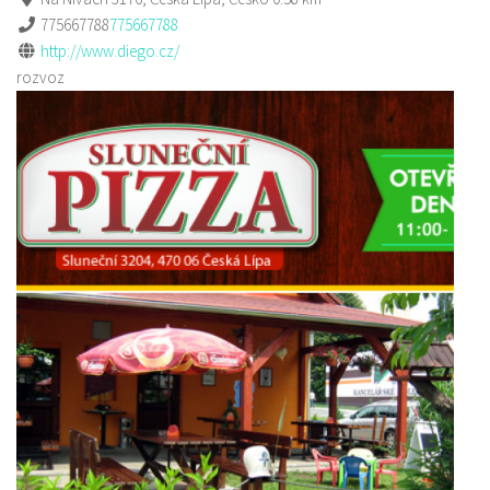
775667788
775667788
http://www.diego.cz/
rozvoz