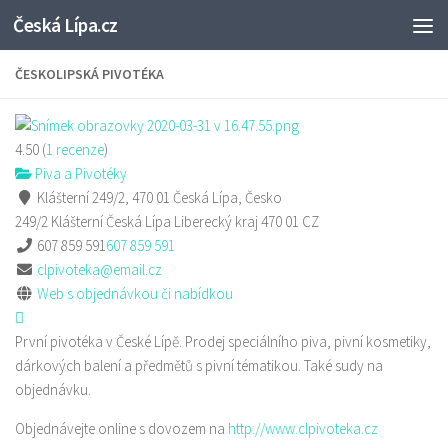
Česká Lípa.cz
Skip to content
ČESKOLIPSKÁ PIVOTÉKA
4.50
(
1
recenze
)
Piva a Pivotéky
Klášterní 249/2, 470 01 Česká Lípa, Česko
249/2 Klášterní
Česká Lípa
Liberecký kraj
470 01
CZ
607 859 591
607 859 591
clpivoteka@email.cz
Web s objednávkou či nabídkou
První pivotéka v České Lípě. Prodej speciálního piva, pivní kosmetiky,
dárkových balení a předmětů s pivní tématikou. Také sudy na
objednávku.
Objednávejte online s dovozem na
http://www.clpivoteka.cz