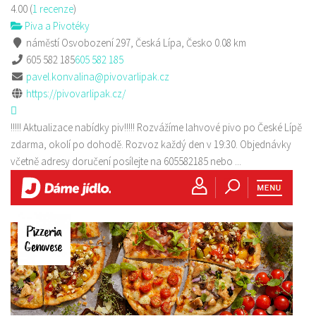
4.00
(
1 recenze
)
Piva a Pivotéky
náměstí Osvobození 297, Česká Lípa, Česko
0.08 km
605 582 185
605 582 185
pavel.konvalina@pivovarlipak.cz
https://pivovarlipak.cz/
!!!!! Aktualizace nabídky piv!!!!! Rozvážíme lahvové pivo po České Lípě
zdarma, okolí po dohodě. Rozvoz každý den v 19:30. Objednávky
včetně adresy doručení posílejte na 605582185 nebo ...