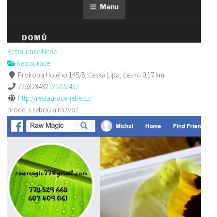
Restaurace Nebe
Restaurace
Prokopa Holého 145/5, Česká Lípa, Česko
0.17 km
725323432
725323432
http://restauracenebe.cz/
prodej s sebou a rozvoz