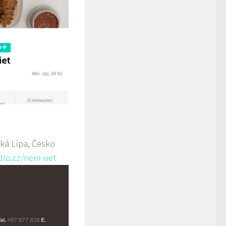
ká Lípa, Česko
dlo.cz/nem-viet