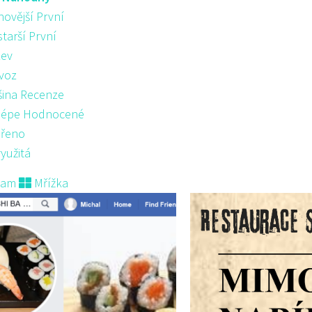
novější První
starší První
ev
voz
šina Recenze
lépe Hodnocené
řeno
yužitá
nam
Mřížka