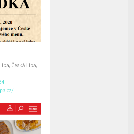
Lípa, Česká Lípa,
54
pa.cz/