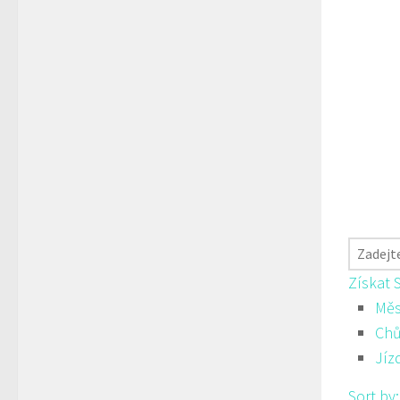
Získat 
Měs
Ch
Jíz
Sort by