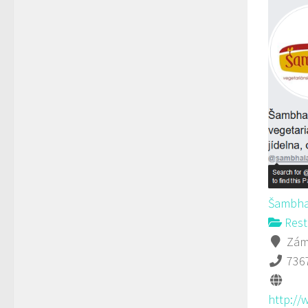
Šambha
Rest
Záme
736
http://