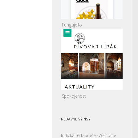
Funguje to
Spokojenost
NEDÁVNÉ VÝPISY
Indická restaurace - Welcome