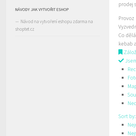
prodej 
NÁVODY JAK VYTVOŘIT ESHOP
Provoz
Návod na vytvoření eshopu zdarma na
Vyzved
shoptet.cz
Co děl
kebab a
Zálo
Jsem 
Rec
Fot
Ma
Sou
Ned
Sort by
Nej
Nej