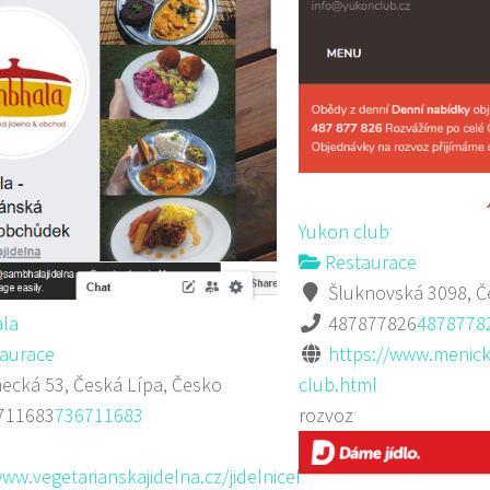
Yukon club
Restaurace
Šluknovská 3098, Č
la
487877826
4878778
aurace
https://www.menick
cká 53, Česká Lípa, Česko
club.html
711683
736711683
rozvoz
www.vegetarianskajidelna.cz/jidelnicek