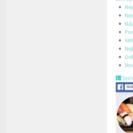
Nej
Nej
Náz
Pro
Vět
Nej
Ově
Nev
Sez