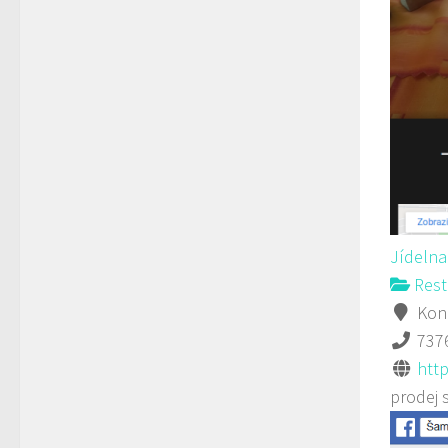
Jídelna
Rest
Kono
737
http
prodej 