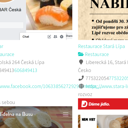
ar
Restaurace Stará Lípa
aurace
Restaurace
lská 264 Česká Lípa
Liberecká 16, Stará 
849413
606849413
Česko
775322054
7753220
//www.facebook.com/106338562729293/media_...
https://www.stara-li
rozvoz
s sebou