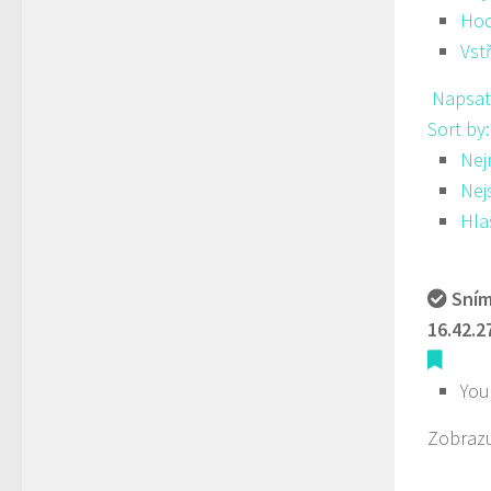
Hod
Vst
Napsat
Sort by
Nej
Nej
Hla
Sním
16.42.2
You
Zobrazu