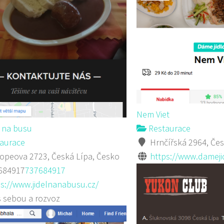
Nem Viet
 na busu
Restaurace
aurace
Hrnčířská 2964, Čes
peova 2723, Česká Lípa, Česko
https://www.dameji
684917
737684917
s://www.jidelnanabusu.cz/
s sebou a rozvoz