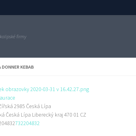
kolipské firmy
A DONNER KEBAB
aurace
ířská 2985 Česká Lípa
ká
Česká Lípa
Liberecký kraj
470 01
CZ
204832
732204832