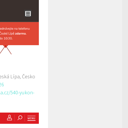
eská Lípa, Česko
26
a.cz/540-yukon-