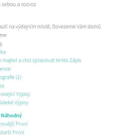
s sebou a rozvoz
nutí na výdejním místě, Dovezeme Vám domů
áme
j.
žka
majitel a chci spravovat tento Zápis
enze
ografie (1)
pa
visející Výpisy
aleké Výpisy
:
Náhodný
novější První
starší První