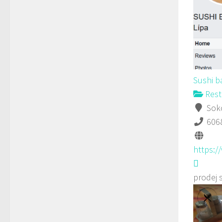
Sushi b
Rest
Soko
606
https:
prodej 