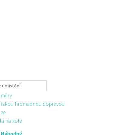
Směry
tskou hromadnou dopravou
ůze
da na kole
:
Náhodný