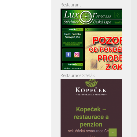
Restaurant
Restaurace Střelák