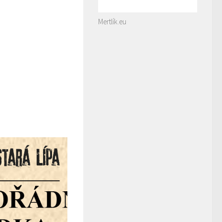
Mertlík.eu