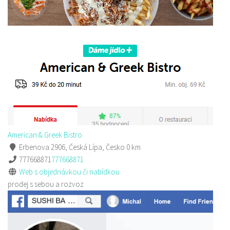
American & Greek Bistro
Erbenova 2906, Česká Lípa, Česko
0 km
777668871
777668871
Web s objednávkou či nabídkou
prodej s sebou a rozvoz