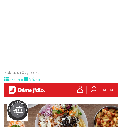
Zobrazuji 0 výsledkem
Seznam
Mřížka