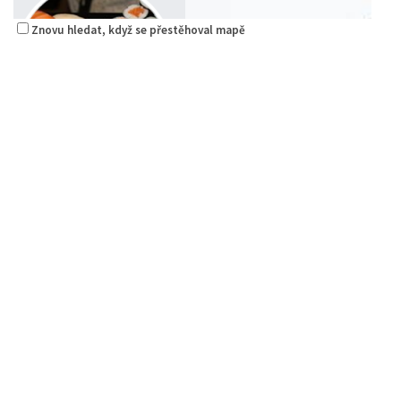
Znovu hledat, když se přestěhoval mapě
Sushi bar
Restaurace
Sokolská 264 Česká Lípa
0.08 km
606849413
606849413
Web s objednávkou či nabídkou