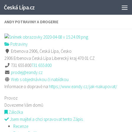
Česká Lípa.cz
Skip to content
ANDY POTRAVINY A DROGERIE
Potraviny
Erbenova 2906, Česká Lípa, Česko
2906 Erbenova
Česká Lípa
Liberecký kraj
470 01
CZ
731 655 800
731 655 800
prodej@eandy.cz
Web s objednávkou či nabídkou
Informace o dopravě na
https://www.eandy.cz/jak-nakupovat/
Provoz
Dovezeme Vám domů
Záložka
Jsem majitel a chci spravovat tento Zápis
Recenze