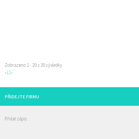
prodej s sebou
Zobrazeno 1 - 20 z 30 výsledky
«
1
2
»
PŘIDEJTE FIRMU
Přidat zápis
Istanbul kebab & pizza