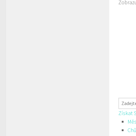
Zobrazu
Získat 
Měs
Ch