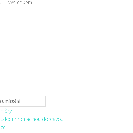
ji 1 výsledkem
Směry
tskou hromadnou dopravou
ůze