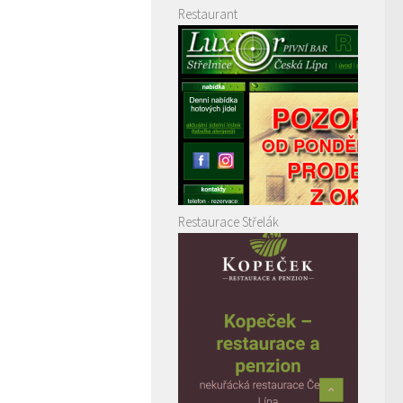
Restaurant
Restaurace Střelák