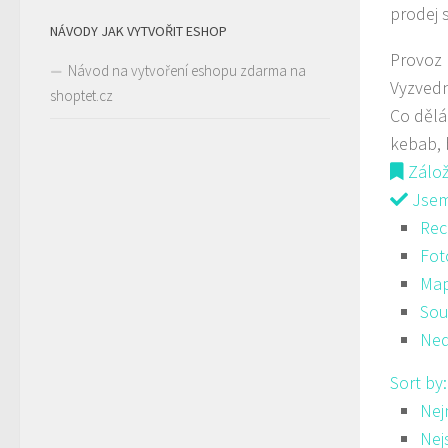
prodej 
NÁVODY JAK VYTVOŘIT ESHOP
Provoz
Návod na vytvoření eshopu zdarma na
Vyzved
shoptet.cz
Co děl
kebab, 
Zálo
Jsem 
Rec
Fot
Ma
Sou
Ned
Sort by
Nej
Nej