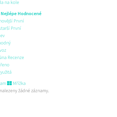
da na kole
:
Nejlépe Hodnocené
novější První
starší První
ev
hodný
voz
šina Recenze
řeno
yužitá
nam
Mřížka
nalezeny žádné záznamy.