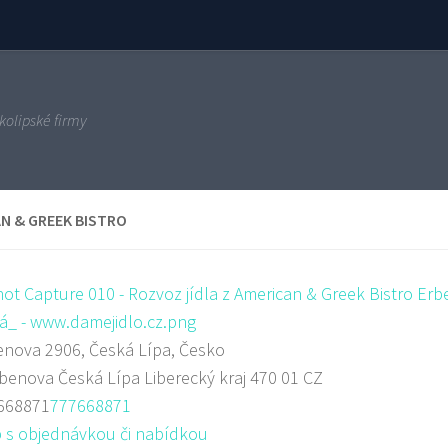
kolipské firmy
N & GREEK BISTRO
nova 2906, Česká Lípa, Česko
rbenova
Česká Lípa
Liberecký kraj
470 01
CZ
668871
777668871
 s objednávkou či nabídkou