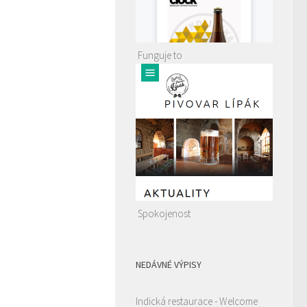
Funguje to
Spokojenost
NEDÁVNÉ VÝPISY
Indická restaurace - Welcome