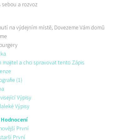
s sebou a rozvoz
nutí na výdejním místě, Dovezeme Vám domů
áme
burgery
žka
majitel a chci spravovat tento Zápis
enze
ografie (1)
pa
visející Výpisy
aleké Výpisy
:
Hodnocení
novější První
starší První