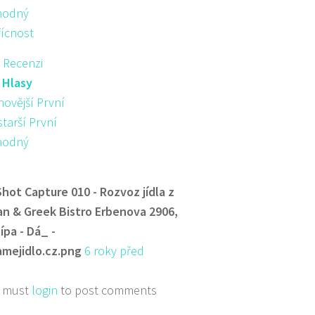
hodný
řícnost
 Recenzi
:
Hlasy
novější První
starší První
hodný
Shot Capture 010 - Rozvoz jídla z
n & Greek Bistro Erbenova 2906,
ípa - Dá_ -
mejidlo.cz.png
6 roky před
 must
login
to post comments