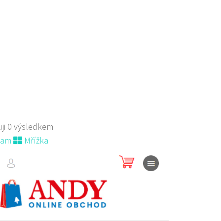
ji 0 výsledkem
nam
Mřížka