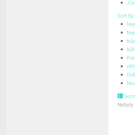
Jíz
Sort by
Nej
Nej
Náz
Ná
Pro
Vět
Ově
Nev
Sez
Nebyly 