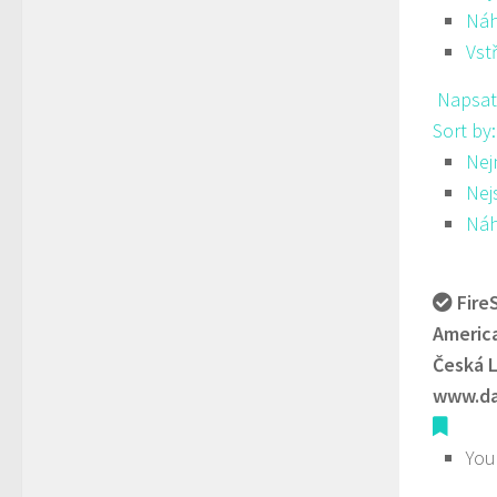
Ná
Vst
Napsat
Sort by
Nej
Nej
Ná
Fire
America
Česká L
www.da
You